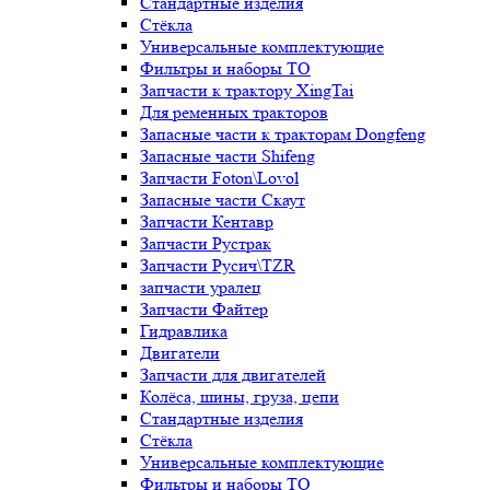
Стандартные изделия
Стёкла
Универсальные комплектующие
Фильтры и наборы ТО
Запчасти к трактору XingTai
Для ременных тракторов
Запасные части к тракторам Dongfeng
Запасные части Shifeng
Запчасти Foton\Lovol
Запасные части Скаут
Запчасти Кентавр
Запчасти Рустрак
Запчасти Русич\TZR
запчасти уралец
Запчасти Файтер
Гидравлика
Двигатели
Запчасти для двигателей
Колёса, шины, груза, цепи
Стандартные изделия
Стёкла
Универсальные комплектующие
Фильтры и наборы ТО