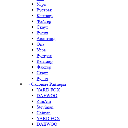
Угра
Рустрак
Кентавр
Файтер
Скаут
Русич
Авангард
Ока
Угра
Рустрак
Кентавр
Файтер
Скаут
Русич
- Садовые Райдеры
YARD FOX
DAEWOO
ZimAni
Steviman
Caiman
YARD FOX
DAEWOO