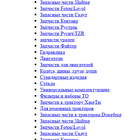
Запасные части Shifeng
Запчасти Foton\Lovol
Запасные части Скаут
Запчасти Кентавр
Запчасти Рустрак
Запчасти Русич\TZR
запчасти уралец
Запчасти Файтер
Гидравлика
Двигатели
Запчасти для двигателей
Колёса, шины, груза, цепи
Стандартные изделия
Стёкла
Универсальные комплектующие
Фильтры и наборы ТО
Запчасти к трактору XingTai
Для ременных тракторов
Запасные части к тракторам Dongfeng
Запасные части Shifeng
Запчасти Foton\Lovol
Запасные части Скаут
Запчасти Кентавр