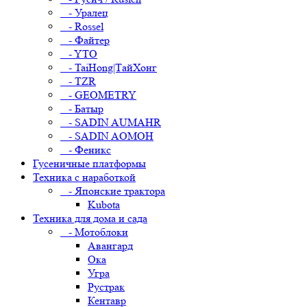
- Уралец
- Rossel
- Файтер
- YTO
- TaiHong|ТайХонг
- TZR
- GEOMETRY
- Батыр
- SADIN AUMAHR
- SADIN AOMOH
- Феникс
Гусеничные платформы
Техника с наработкой
- Японские трактора
Kubota
Техника для дома и сада
- Мотоблоки
Авангард
Ока
Угра
Рустрак
Кентавр