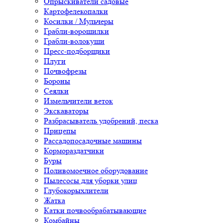
Опрыскиватели садовые
Картофелекопалки
Косилки / Мульчеры
Грабли-ворошилки
Грабли-волокуши
Пресс-подборщики
Плуги
Почвофрезы
Бороны
Сеялки
Измельчители веток
Экскаваторы
Разбрасыватель удобрений, песка
Прицепы
Рассадопосадочные машины
Кормораздатчики
Буры
Поливомоечное оборудование
Пылесосы для уборки улиц
Глубокорыхлители
Жатка
Катки почвообрабатывающие
Комбайны