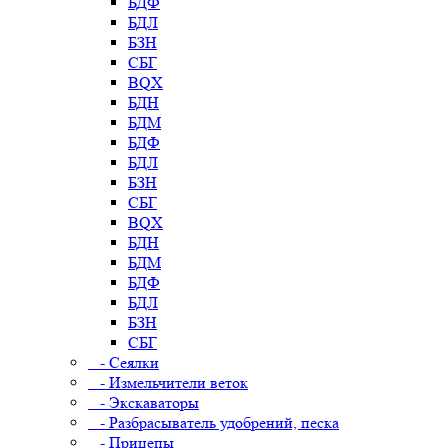
БДФ
БДЛ
БЗН
СБГ
BQX
БДН
БДМ
БДФ
БДЛ
БЗН
СБГ
BQX
БДН
БДМ
БДФ
БДЛ
БЗН
СБГ
- Сеялки
- Измельчители веток
- Экскаваторы
- Разбрасыватель удобрений, песка
- Прицепы