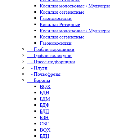
Косилки молотковые / Мульчеры
Косилки сегментные
Газонокосилки
Косилки Роторные
Косилки молотковые / Мульчеры
Косилки сегментные
Газонокосилки
- Грабли-ворошилки
- Грабли-волокуши
- Пресс-подборщики
- Плуги
- Почвофрезы
- Бороны
BQX
БДН
БДМ
БДФ
БДЛ
БЗН
СБГ
BQX
БДН