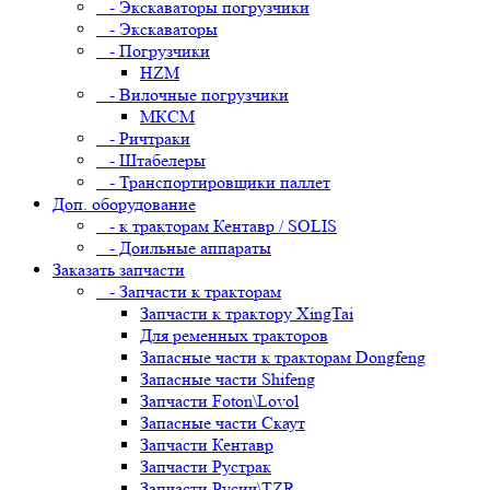
- Экскаваторы погрузчики
- Экскаваторы
- Погрузчики
HZM
- Вилочные погрузчики
МКСМ
- Ричтраки
- Штабелеры
- Транспортировщики паллет
Доп. оборудование
- к тракторам Кентавр / SOLIS
- Доильные аппараты
Заказать запчасти
- Запчасти к тракторам
Запчасти к трактору XingTai
Для ременных тракторов
Запасные части к тракторам Dongfeng
Запасные части Shifeng
Запчасти Foton\Lovol
Запасные части Скаут
Запчасти Кентавр
Запчасти Рустрак
Запчасти Русич\TZR