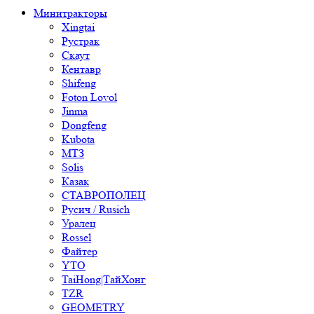
Минитракторы
Xingtai
Рустрак
Скаут
Кентавр
Shifeng
Foton Lovol
Jinma
Dongfeng
Kubota
МТЗ
Solis
Казак
СТАВРОПОЛЕЦ
Русич / Rusich
Уралец
Rossel
Файтер
YTO
TaiHong|ТайХонг
TZR
GEOMETRY