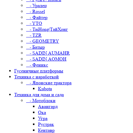
- Уралец
- Rossel
- Файтер
- YTO
- TaiHong|ТайХонг
- TZR
- GEOMETRY
- Батыр
- SADIN AUMAHR
- SADIN AOMOH
- Феникс
Гусеничные платформы
Техника с наработкой
- Японские трактора
Kubota
Техника для дома и сада
- Мотоблоки
Авангард
Ока
Угра
Рустрак
Кентавр