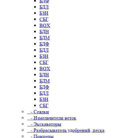
БДФ
БДЛ
БЗН
СБГ
BQX
БДН
БДМ
БДФ
БДЛ
БЗН
СБГ
BQX
БДН
БДМ
БДФ
БДЛ
БЗН
СБГ
- Сеялки
- Измельчители веток
- Экскаваторы
- Разбрасыватель удобрений, песка
- Прицепы