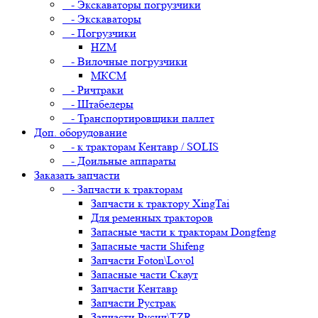
- Экскаваторы погрузчики
- Экскаваторы
- Погрузчики
HZM
- Вилочные погрузчики
МКСМ
- Ричтраки
- Штабелеры
- Транспортировщики паллет
Доп. оборудование
- к тракторам Кентавр / SOLIS
- Доильные аппараты
Заказать запчасти
- Запчасти к тракторам
Запчасти к трактору XingTai
Для ременных тракторов
Запасные части к тракторам Dongfeng
Запасные части Shifeng
Запчасти Foton\Lovol
Запасные части Скаут
Запчасти Кентавр
Запчасти Рустрак
Запчасти Русич\TZR