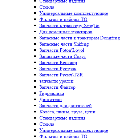
Стандартные изделия
Стёкла
Универсальные комплектующие
Фильтры и наборы ТО
Запчасти к трактору XingTai
Для ременных тракторов
Запасные части к тракторам Dongfeng
Запасные части Shifeng
Запчасти Foton\Lovol
Запасные части Скаут
Запчасти Кентавр
Запчасти Рустрак
Запчасти Русич\TZR
запчасти уралец
Запчасти Файтер
Гидравлика
Двигатели
Запчасти для двигателей
Колёса, шины, груза, цепи
Стандартные изделия
Стёкла
Универсальные комплектующие
Фильтры и наборы ТО