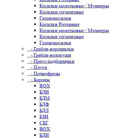
Косилки молотковые / Мульчеры
Косилки сегментные
Газонокосилки
Косилки Роторные
Косилки молотковые / Мульчеры
Косилки сегментные
Газонокосилки
- Грабли-ворошилки
- Грабли-волокуши
- Пресс-подборщики
- Плуги
- Почвофрезы
- Бороны
BQX
БДН
БДМ
БДФ
БДЛ
БЗН
СБГ
BQX
БДН