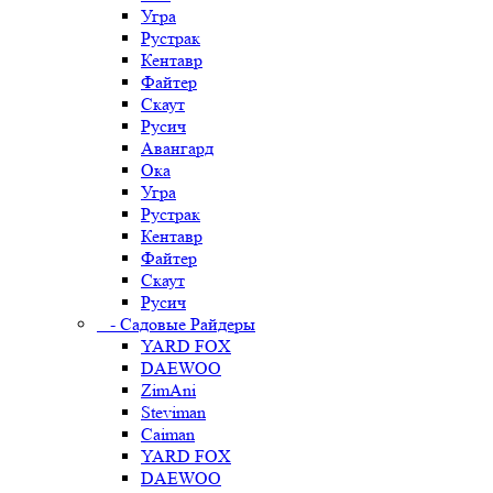
Угра
Рустрак
Кентавр
Файтер
Скаут
Русич
Авангард
Ока
Угра
Рустрак
Кентавр
Файтер
Скаут
Русич
- Садовые Райдеры
YARD FOX
DAEWOO
ZimAni
Steviman
Caiman
YARD FOX
DAEWOO