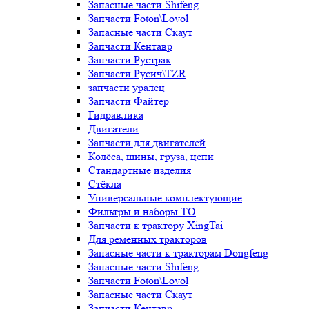
Запасные части Shifeng
Запчасти Foton\Lovol
Запасные части Скаут
Запчасти Кентавр
Запчасти Рустрак
Запчасти Русич\TZR
запчасти уралец
Запчасти Файтер
Гидравлика
Двигатели
Запчасти для двигателей
Колёса, шины, груза, цепи
Стандартные изделия
Стёкла
Универсальные комплектующие
Фильтры и наборы ТО
Запчасти к трактору XingTai
Для ременных тракторов
Запасные части к тракторам Dongfeng
Запасные части Shifeng
Запчасти Foton\Lovol
Запасные части Скаут
Запчасти Кентавр