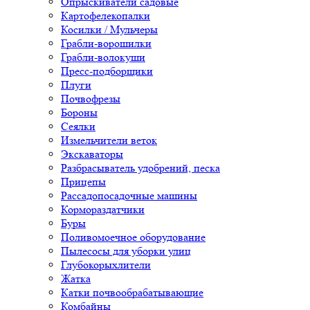
Опрыскиватели садовые
Картофелекопалки
Косилки / Мульчеры
Грабли-ворошилки
Грабли-волокуши
Пресс-подборщики
Плуги
Почвофрезы
Бороны
Сеялки
Измельчители веток
Экскаваторы
Разбрасыватель удобрений, песка
Прицепы
Рассадопосадочные машины
Кормораздатчики
Буры
Поливомоечное оборудование
Пылесосы для уборки улиц
Глубокорыхлители
Жатка
Катки почвообрабатывающие
Комбайны