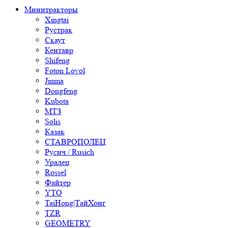
Минитракторы
Xingtai
Рустрак
Скаут
Кентавр
Shifeng
Foton Lovol
Jinma
Dongfeng
Kubota
МТЗ
Solis
Казак
СТАВРОПОЛЕЦ
Русич / Rusich
Уралец
Rossel
Файтер
YTO
TaiHong|ТайХонг
TZR
GEOMETRY