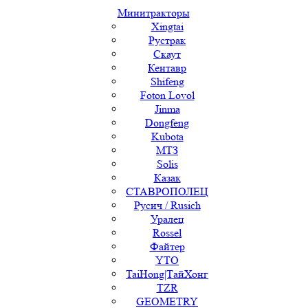
Минитракторы
Xingtai
Рустрак
Скаут
Кентавр
Shifeng
Foton Lovol
Jinma
Dongfeng
Kubota
МТЗ
Solis
Казак
СТАВРОПОЛЕЦ
Русич / Rusich
Уралец
Rossel
Файтер
YTO
TaiHong|ТайХонг
TZR
GEOMETRY