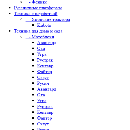
- Феникс
Гусеничные платформы
Техника с наработкой
- Японские трактора
Kubota
Техника для дома и сада
- Мотоблоки
Авангард
Ока
Угра
Рустрак
Кентавр
Файтер
Скаут
Русич
Авангард
Ока
Угра
Рустрак
Кентавр
Файтер
Скаут
Русич