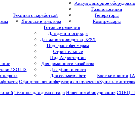
Аккумуляторное оборудован
Газонокосилки
Техника с наработкой
Генераторы
ормы
Японские трактора
Компрессоры
Готовые решения
Для дачи и огорода
Для животноводства, КФХ
Под грант фермерам
Строительные
Под Агростартап
вание
Для домашнего хозяйства
тавр / SOLIS
Для уборки снега
аппараты
Для сельхозработ
Блог компании
Г
ификаты
Официальная информация о проекте «Купить минитра
боткой
Техника для дома и сада
Навесное оборудование
СПЕЦ. 