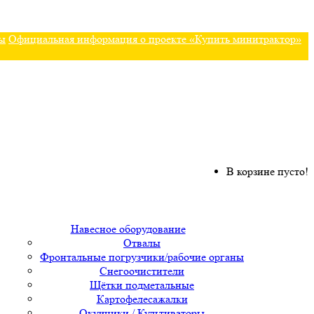
ы
Официальная информация о проекте «Купить минитрактор»
В корзине пусто!
Навесное оборудование
Отвалы
Фронтальные погрузчики/рабочие органы
Снегоочистители
Щётки подметальные
Картофелесажалки
Окучники / Культиваторы