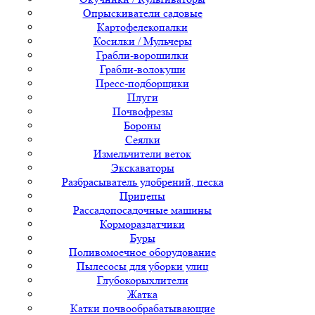
Опрыскиватели садовые
Картофелекопалки
Косилки / Мульчеры
Грабли-ворошилки
Грабли-волокуши
Пресс-подборщики
Плуги
Почвофрезы
Бороны
Сеялки
Измельчители веток
Экскаваторы
Разбрасыватель удобрений, песка
Прицепы
Рассадопосадочные машины
Кормораздатчики
Буры
Поливомоечное оборудование
Пылесосы для уборки улиц
Глубокорыхлители
Жатка
Катки почвообрабатывающие