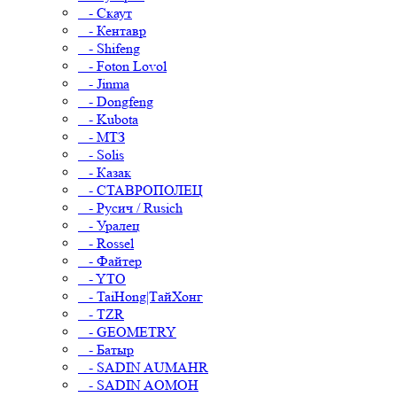
- Скаут
- Кентавр
- Shifeng
- Foton Lovol
- Jinma
- Dongfeng
- Kubota
- МТЗ
- Solis
- Казак
- СТАВРОПОЛЕЦ
- Русич / Rusich
- Уралец
- Rossel
- Файтер
- YTO
- TaiHong|ТайХонг
- TZR
- GEOMETRY
- Батыр
- SADIN AUMAHR
- SADIN AOMOH