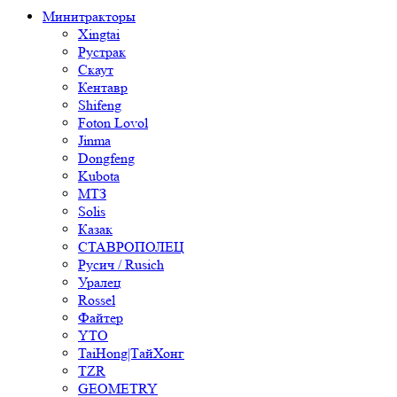
Минитракторы
Xingtai
Рустрак
Скаут
Кентавр
Shifeng
Foton Lovol
Jinma
Dongfeng
Kubota
МТЗ
Solis
Казак
СТАВРОПОЛЕЦ
Русич / Rusich
Уралец
Rossel
Файтер
YTO
TaiHong|ТайХонг
TZR
GEOMETRY