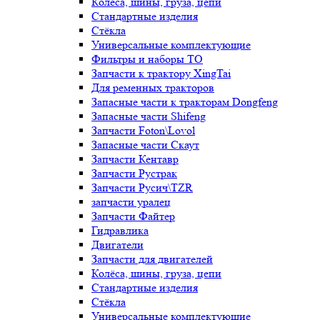
Колёса, шины, груза, цепи
Стандартные изделия
Стёкла
Универсальные комплектующие
Фильтры и наборы ТО
Запчасти к трактору XingTai
Для ременных тракторов
Запасные части к тракторам Dongfeng
Запасные части Shifeng
Запчасти Foton\Lovol
Запасные части Скаут
Запчасти Кентавр
Запчасти Рустрак
Запчасти Русич\TZR
запчасти уралец
Запчасти Файтер
Гидравлика
Двигатели
Запчасти для двигателей
Колёса, шины, груза, цепи
Стандартные изделия
Стёкла
Универсальные комплектующие