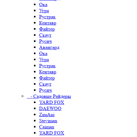
Ока
Угра
Рустрак
Кентавр
Файтер
Скаут
Русич
Авангард
Ока
Угра
Рустрак
Кентавр
Файтер
Скаут
Русич
- Садовые Райдеры
YARD FOX
DAEWOO
ZimAni
Steviman
Caiman
YARD FOX