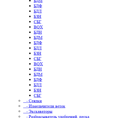
БДМ
БДФ
БДЛ
БЗН
СБГ
BQX
БДН
БДМ
БДФ
БДЛ
БЗН
СБГ
BQX
БДН
БДМ
БДФ
БДЛ
БЗН
СБГ
- Сеялки
- Измельчители веток
- Экскаваторы
- Разбрасыватель удобрений, песка