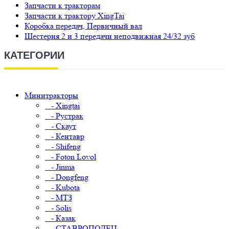
Запчасти к тракторам
Запчасти к трактору XingTai
Коробка передач, Первичный вал
Шестерня 2 и 3 передачи неподвижная 24/32 зуб
КАТЕГОРИИ
Минитракторы
- Xingtai
- Рустрак
- Скаут
- Кентавр
- Shifeng
- Foton Lovol
- Jinma
- Dongfeng
- Kubota
- МТЗ
- Solis
- Казак
- СТАВРОПОЛЕЦ