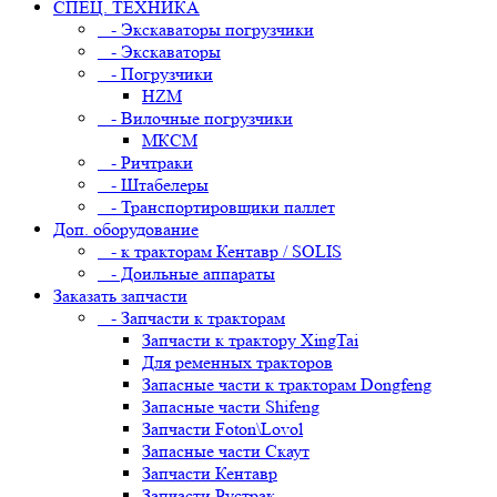
СПЕЦ. ТЕХНИКА
- Экскаваторы погрузчики
- Экскаваторы
- Погрузчики
HZM
- Вилочные погрузчики
МКСМ
- Ричтраки
- Штабелеры
- Транспортировщики паллет
Доп. оборудование
- к тракторам Кентавр / SOLIS
- Доильные аппараты
Заказать запчасти
- Запчасти к тракторам
Запчасти к трактору XingTai
Для ременных тракторов
Запасные части к тракторам Dongfeng
Запасные части Shifeng
Запчасти Foton\Lovol
Запасные части Скаут
Запчасти Кентавр
Запчасти Рустрак