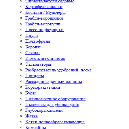
Опрыскиватели садовые
Картофелекопалки
Косилки / Мульчеры
Грабли-ворошилки
Грабли-волокуши
Пресс-подборщики
Плуги
Почвофрезы
Бороны
Сеялки
Измельчители веток
Экскаваторы
Разбрасыватель удобрений, песка
Прицепы
Рассадопосадочные машины
Кормораздатчики
Буры
Поливомоечное оборудование
Пылесосы для уборки улиц
Глубокорыхлители
Жатка
Катки почвообрабатывающие
Комбайны