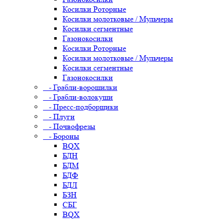
Косилки Роторные
Косилки молотковые / Мульчеры
Косилки сегментные
Газонокосилки
Косилки Роторные
Косилки молотковые / Мульчеры
Косилки сегментные
Газонокосилки
- Грабли-ворошилки
- Грабли-волокуши
- Пресс-подборщики
- Плуги
- Почвофрезы
- Бороны
BQX
БДН
БДМ
БДФ
БДЛ
БЗН
СБГ
BQX