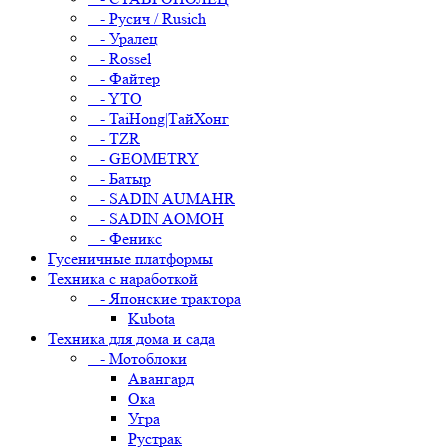
- Русич / Rusich
- Уралец
- Rossel
- Файтер
- YTO
- TaiHong|ТайХонг
- TZR
- GEOMETRY
- Батыр
- SADIN AUMAHR
- SADIN AOMOH
- Феникс
Гусеничные платформы
Техника с наработкой
- Японские трактора
Kubota
Техника для дома и сада
- Мотоблоки
Авангард
Ока
Угра
Рустрак