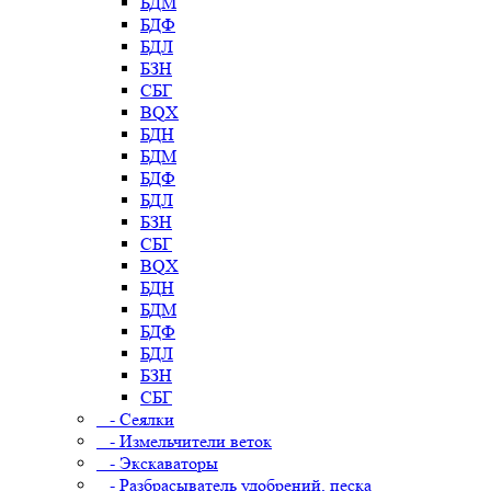
БДМ
БДФ
БДЛ
БЗН
СБГ
BQX
БДН
БДМ
БДФ
БДЛ
БЗН
СБГ
BQX
БДН
БДМ
БДФ
БДЛ
БЗН
СБГ
- Сеялки
- Измельчители веток
- Экскаваторы
- Разбрасыватель удобрений, песка