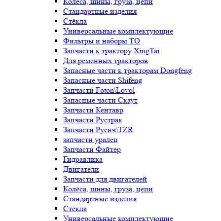
Колёса, шины, груза, цепи
Стандартные изделия
Стёкла
Универсальные комплектующие
Фильтры и наборы ТО
Запчасти к трактору XingTai
Для ременных тракторов
Запасные части к тракторам Dongfeng
Запасные части Shifeng
Запчасти Foton\Lovol
Запасные части Скаут
Запчасти Кентавр
Запчасти Рустрак
Запчасти Русич\TZR
запчасти уралец
Запчасти Файтер
Гидравлика
Двигатели
Запчасти для двигателей
Колёса, шины, груза, цепи
Стандартные изделия
Стёкла
Универсальные комплектующие