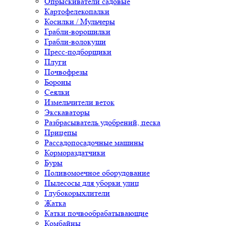
Опрыскиватели садовые
Картофелекопалки
Косилки / Мульчеры
Грабли-ворошилки
Грабли-волокуши
Пресс-подборщики
Плуги
Почвофрезы
Бороны
Сеялки
Измельчители веток
Экскаваторы
Разбрасыватель удобрений, песка
Прицепы
Рассадопосадочные машины
Кормораздатчики
Буры
Поливомоечное оборудование
Пылесосы для уборки улиц
Глубокорыхлители
Жатка
Катки почвообрабатывающие
Комбайны