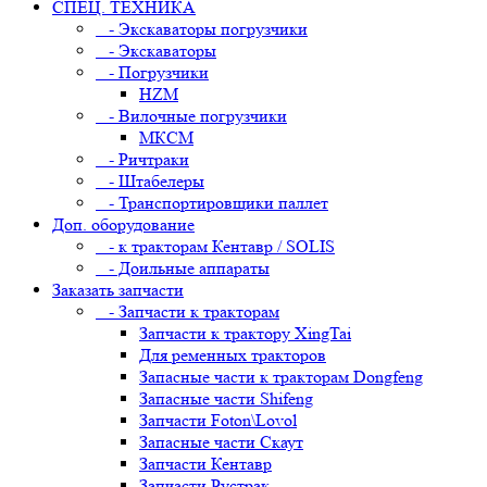
СПЕЦ. ТЕХНИКА
- Экскаваторы погрузчики
- Экскаваторы
- Погрузчики
HZM
- Вилочные погрузчики
МКСМ
- Ричтраки
- Штабелеры
- Транспортировщики паллет
Доп. оборудование
- к тракторам Кентавр / SOLIS
- Доильные аппараты
Заказать запчасти
- Запчасти к тракторам
Запчасти к трактору XingTai
Для ременных тракторов
Запасные части к тракторам Dongfeng
Запасные части Shifeng
Запчасти Foton\Lovol
Запасные части Скаут
Запчасти Кентавр
Запчасти Рустрак