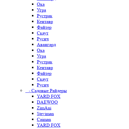
Ока
Угра
Рустрак
Кентавр
Файтер
Скаут
Русич
Авангард
Ока
Угра
Рустрак
Кентавр
Файтер
Скаут
Русич
- Садовые Райдеры
YARD FOX
DAEWOO
ZimAni
Steviman
Caiman
YARD FOX