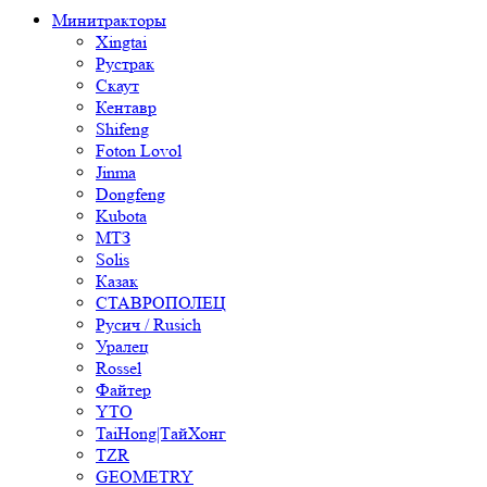
Минитракторы
Xingtai
Рустрак
Скаут
Кентавр
Shifeng
Foton Lovol
Jinma
Dongfeng
Kubota
МТЗ
Solis
Казак
СТАВРОПОЛЕЦ
Русич / Rusich
Уралец
Rossel
Файтер
YTO
TaiHong|ТайХонг
TZR
GEOMETRY