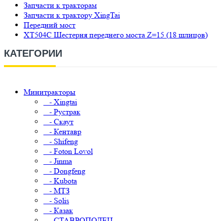
Запчасти к тракторам
Запчасти к трактору XingTai
Передний мост
XT504C Шестерня переднего моста Z=15 (18 шлицов)
КАТЕГОРИИ
Минитракторы
- Xingtai
- Рустрак
- Скаут
- Кентавр
- Shifeng
- Foton Lovol
- Jinma
- Dongfeng
- Kubota
- МТЗ
- Solis
- Казак
- СТАВРОПОЛЕЦ