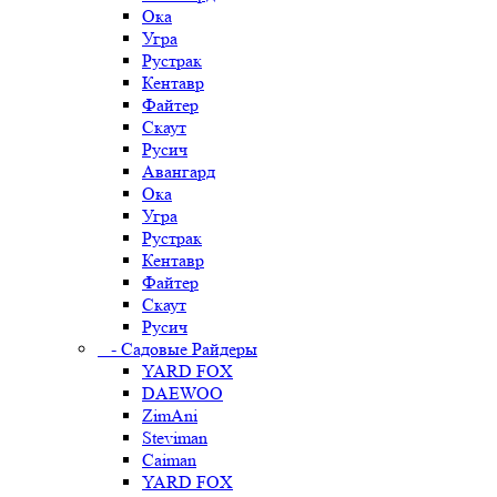
Ока
Угра
Рустрак
Кентавр
Файтер
Скаут
Русич
Авангард
Ока
Угра
Рустрак
Кентавр
Файтер
Скаут
Русич
- Садовые Райдеры
YARD FOX
DAEWOO
ZimAni
Steviman
Caiman
YARD FOX