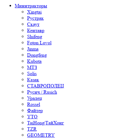
Минитракторы
Xingtai
Рустрак
Скаут
Кентавр
Shifeng
Foton Lovol
Jinma
Dongfeng
Kubota
МТЗ
Solis
Казак
СТАВРОПОЛЕЦ
Русич / Rusich
Уралец
Rossel
Файтер
YTO
TaiHong|ТайХонг
TZR
GEOMETRY