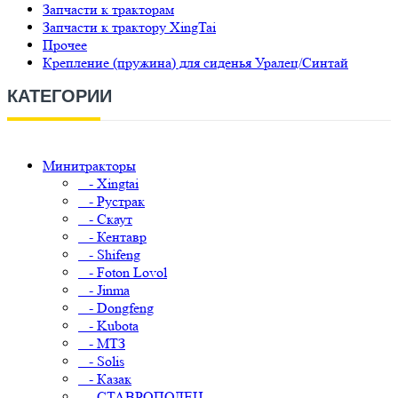
Запчасти к тракторам
Запчасти к трактору XingTai
Прочее
Крепление (пружина) для сиденья Уралец/Синтай
КАТЕГОРИИ
Минитракторы
- Xingtai
- Рустрак
- Скаут
- Кентавр
- Shifeng
- Foton Lovol
- Jinma
- Dongfeng
- Kubota
- МТЗ
- Solis
- Казак
- СТАВРОПОЛЕЦ