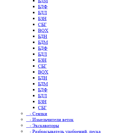
БДМ
БДФ
БДЛ
БЗН
СБГ
BQX
БДН
БДМ
БДФ
БДЛ
БЗН
СБГ
BQX
БДН
БДМ
БДФ
БДЛ
БЗН
СБГ
- Сеялки
- Измельчители веток
- Экскаваторы
- Разбрасыватель удобрений, песка