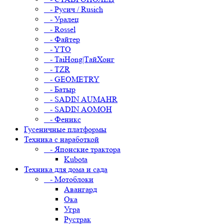
- Русич / Rusich
- Уралец
- Rossel
- Файтер
- YTO
- TaiHong|ТайХонг
- TZR
- GEOMETRY
- Батыр
- SADIN AUMAHR
- SADIN AOMOH
- Феникс
Гусеничные платформы
Техника с наработкой
- Японские трактора
Kubota
Техника для дома и сада
- Мотоблоки
Авангард
Ока
Угра
Рустрак