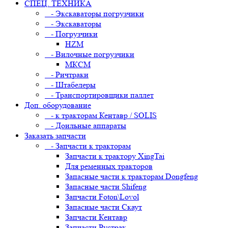
СПЕЦ. ТЕХНИКА
- Экскаваторы погрузчики
- Экскаваторы
- Погрузчики
HZM
- Вилочные погрузчики
МКСМ
- Ричтраки
- Штабелеры
- Транспортировщики паллет
Доп. оборудование
- к тракторам Кентавр / SOLIS
- Доильные аппараты
Заказать запчасти
- Запчасти к тракторам
Запчасти к трактору XingTai
Для ременных тракторов
Запасные части к тракторам Dongfeng
Запасные части Shifeng
Запчасти Foton\Lovol
Запасные части Скаут
Запчасти Кентавр
Запчасти Рустрак