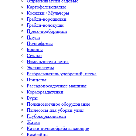
Опрыскиватели садовые
Картофелекопалки
Косилки / Мульчеры
Грабли-ворошилки
Грабли-волокуши
Пресс-подборщики
Плуги
Почвофрезы
Бороны
Сеялки
Измельчители веток
Экскаваторы
Разбрасыватель удобрений, песка
Прицепы
Рассадопосадочные машины
Кормораздатчики
Буры
Поливомоечное оборудование
Пылесосы для уборки улиц
Глубокорыхлители
Жатка
Катки почвообрабатывающие
Комбайны