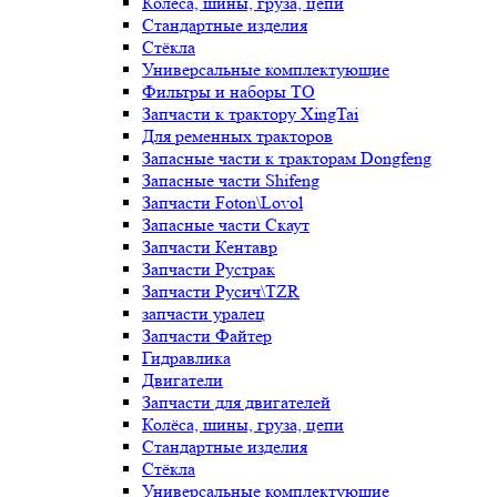
Колёса, шины, груза, цепи
Стандартные изделия
Стёкла
Универсальные комплектующие
Фильтры и наборы ТО
Запчасти к трактору XingTai
Для ременных тракторов
Запасные части к тракторам Dongfeng
Запасные части Shifeng
Запчасти Foton\Lovol
Запасные части Скаут
Запчасти Кентавр
Запчасти Рустрак
Запчасти Русич\TZR
запчасти уралец
Запчасти Файтер
Гидравлика
Двигатели
Запчасти для двигателей
Колёса, шины, груза, цепи
Стандартные изделия
Стёкла
Универсальные комплектующие