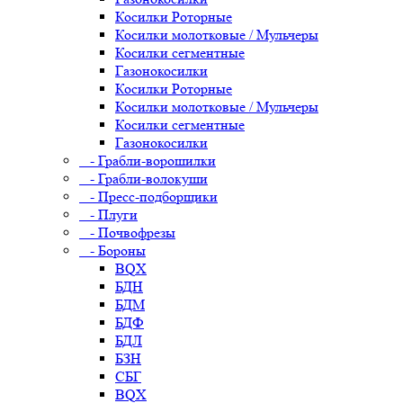
Косилки Роторные
Косилки молотковые / Мульчеры
Косилки сегментные
Газонокосилки
Косилки Роторные
Косилки молотковые / Мульчеры
Косилки сегментные
Газонокосилки
- Грабли-ворошилки
- Грабли-волокуши
- Пресс-подборщики
- Плуги
- Почвофрезы
- Бороны
BQX
БДН
БДМ
БДФ
БДЛ
БЗН
СБГ
BQX