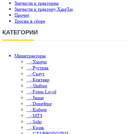
Запчасти к тракторам
Запчасти к трактору XingTai
Прочее
Тросик в сборе
КАТЕГОРИИ
Минитракторы
- Xingtai
- Рустрак
- Скаут
- Кентавр
- Shifeng
- Foton Lovol
- Jinma
- Dongfeng
- Kubota
- МТЗ
- Solis
- Казак
- СТАВРОПОЛЕЦ