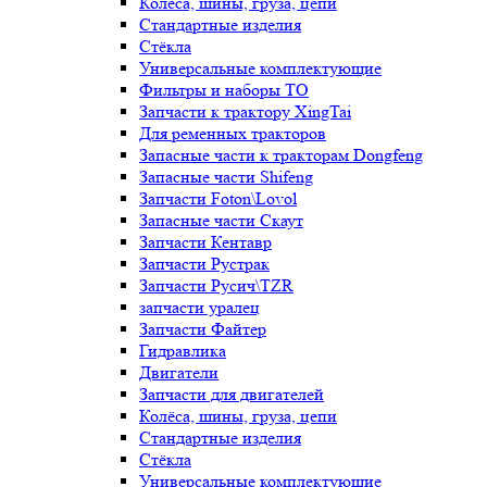
Колёса, шины, груза, цепи
Стандартные изделия
Стёкла
Универсальные комплектующие
Фильтры и наборы ТО
Запчасти к трактору XingTai
Для ременных тракторов
Запасные части к тракторам Dongfeng
Запасные части Shifeng
Запчасти Foton\Lovol
Запасные части Скаут
Запчасти Кентавр
Запчасти Рустрак
Запчасти Русич\TZR
запчасти уралец
Запчасти Файтер
Гидравлика
Двигатели
Запчасти для двигателей
Колёса, шины, груза, цепи
Стандартные изделия
Стёкла
Универсальные комплектующие