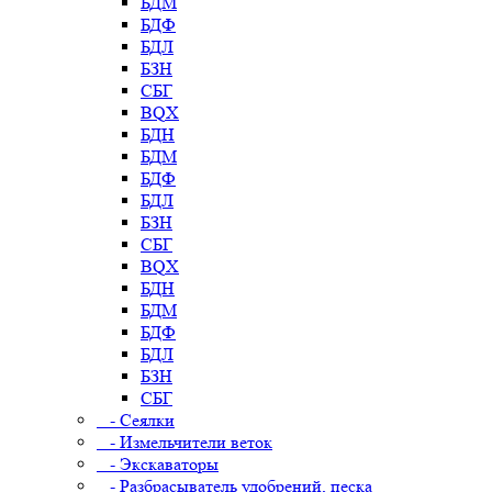
БДМ
БДФ
БДЛ
БЗН
СБГ
BQX
БДН
БДМ
БДФ
БДЛ
БЗН
СБГ
BQX
БДН
БДМ
БДФ
БДЛ
БЗН
СБГ
- Сеялки
- Измельчители веток
- Экскаваторы
- Разбрасыватель удобрений, песка