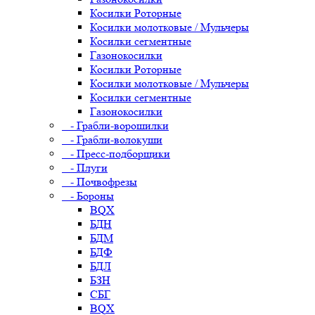
Косилки Роторные
Косилки молотковые / Мульчеры
Косилки сегментные
Газонокосилки
Косилки Роторные
Косилки молотковые / Мульчеры
Косилки сегментные
Газонокосилки
- Грабли-ворошилки
- Грабли-волокуши
- Пресс-подборщики
- Плуги
- Почвофрезы
- Бороны
BQX
БДН
БДМ
БДФ
БДЛ
БЗН
СБГ
BQX