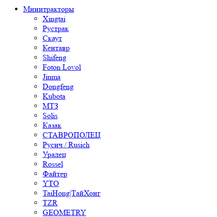
Минитракторы
Xingtai
Рустрак
Скаут
Кентавр
Shifeng
Foton Lovol
Jinma
Dongfeng
Kubota
МТЗ
Solis
Казак
СТАВРОПОЛЕЦ
Русич / Rusich
Уралец
Rossel
Файтер
YTO
TaiHong|ТайХонг
TZR
GEOMETRY