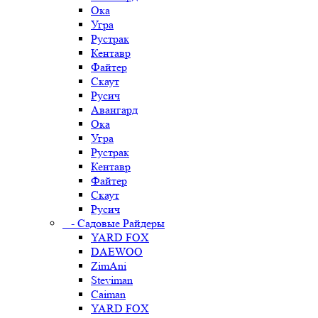
Ока
Угра
Рустрак
Кентавр
Файтер
Скаут
Русич
Авангард
Ока
Угра
Рустрак
Кентавр
Файтер
Скаут
Русич
- Садовые Райдеры
YARD FOX
DAEWOO
ZimAni
Steviman
Caiman
YARD FOX