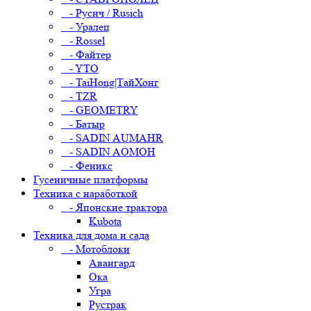
- Русич / Rusich
- Уралец
- Rossel
- Файтер
- YTO
- TaiHong|ТайХонг
- TZR
- GEOMETRY
- Батыр
- SADIN AUMAHR
- SADIN AOMOH
- Феникс
Гусеничные платформы
Техника с наработкой
- Японские трактора
Kubota
Техника для дома и сада
- Мотоблоки
Авангард
Ока
Угра
Рустрак