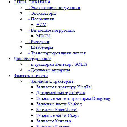
СПЕЦ. ТЕХНИКА
- Экскаваторы погрузчики
- Экскаваторы
- Погрузчики
HZM
- Вилочные погрузчики
МКСМ
- Ричтраки
- Штабелеры
- Транспортировщики паллет
Доп. оборудование
- к тракторам Кентавр / SOLIS
- Доильные аппараты
Заказать запчасти
- Запчасти к тракторам
Запчасти к трактору XingTai
Для ременных тракторов
Запасные части к тракторам Dongfeng
Запасные части Shifeng
Запчасти Foton\Lovol
Запасные части Скаут
Запчасти Кентавр
Запчасти Рустрак