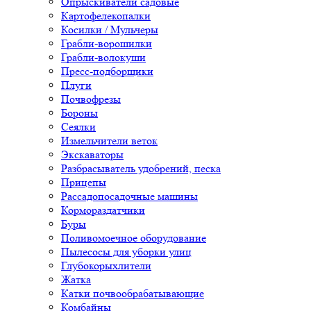
Опрыскиватели садовые
Картофелекопалки
Косилки / Мульчеры
Грабли-ворошилки
Грабли-волокуши
Пресс-подборщики
Плуги
Почвофрезы
Бороны
Сеялки
Измельчители веток
Экскаваторы
Разбрасыватель удобрений, песка
Прицепы
Рассадопосадочные машины
Кормораздатчики
Буры
Поливомоечное оборудование
Пылесосы для уборки улиц
Глубокорыхлители
Жатка
Катки почвообрабатывающие
Комбайны