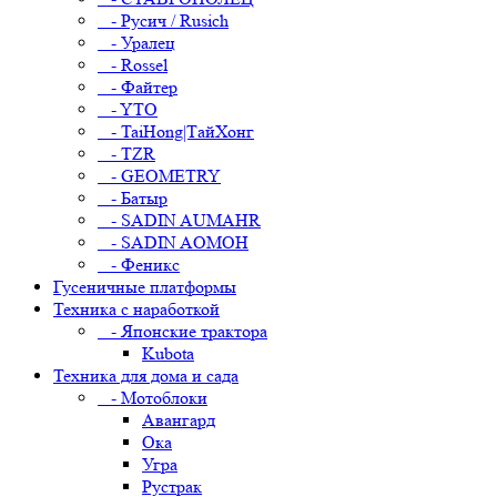
- Русич / Rusich
- Уралец
- Rossel
- Файтер
- YTO
- TaiHong|ТайХонг
- TZR
- GEOMETRY
- Батыр
- SADIN AUMAHR
- SADIN AOMOH
- Феникс
Гусеничные платформы
Техника с наработкой
- Японские трактора
Kubota
Техника для дома и сада
- Мотоблоки
Авангард
Ока
Угра
Рустрак