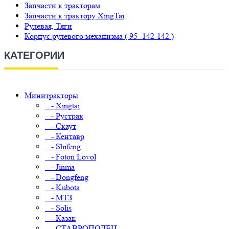
Запчасти к тракторам
Запчасти к трактору XingTai
Рулевая, Тяги
Корпус рулевого механизма ( 95 -142-142 )
КАТЕГОРИИ
Минитракторы
- Xingtai
- Рустрак
- Скаут
- Кентавр
- Shifeng
- Foton Lovol
- Jinma
- Dongfeng
- Kubota
- МТЗ
- Solis
- Казак
- СТАВРОПОЛЕЦ