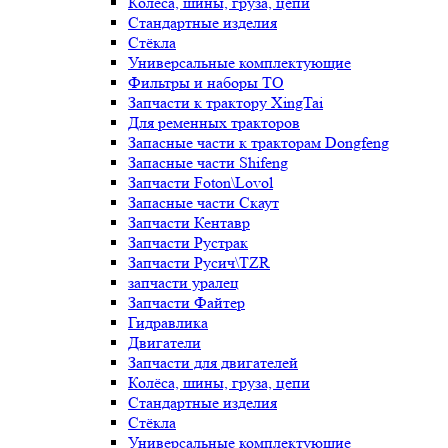
Колёса, шины, груза, цепи
Стандартные изделия
Стёкла
Универсальные комплектующие
Фильтры и наборы ТО
Запчасти к трактору XingTai
Для ременных тракторов
Запасные части к тракторам Dongfeng
Запасные части Shifeng
Запчасти Foton\Lovol
Запасные части Скаут
Запчасти Кентавр
Запчасти Рустрак
Запчасти Русич\TZR
запчасти уралец
Запчасти Файтер
Гидравлика
Двигатели
Запчасти для двигателей
Колёса, шины, груза, цепи
Стандартные изделия
Стёкла
Универсальные комплектующие