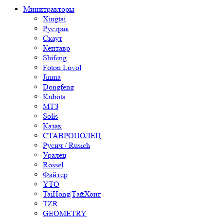
Минитракторы
Xingtai
Рустрак
Скаут
Кентавр
Shifeng
Foton Lovol
Jinma
Dongfeng
Kubota
МТЗ
Solis
Казак
СТАВРОПОЛЕЦ
Русич / Rusich
Уралец
Rossel
Файтер
YTO
TaiHong|ТайХонг
TZR
GEOMETRY