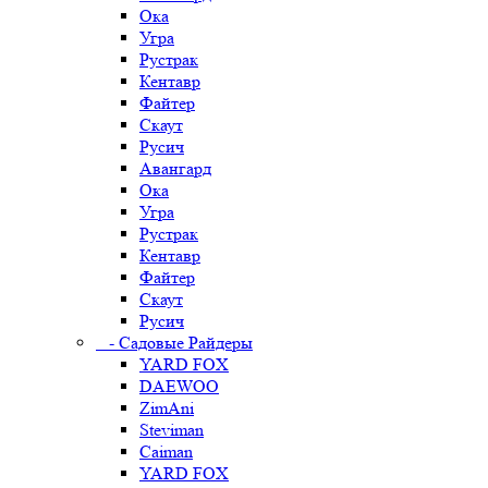
Ока
Угра
Рустрак
Кентавр
Файтер
Скаут
Русич
Авангард
Ока
Угра
Рустрак
Кентавр
Файтер
Скаут
Русич
- Садовые Райдеры
YARD FOX
DAEWOO
ZimAni
Steviman
Caiman
YARD FOX