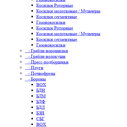
Косилки Роторные
Косилки молотковые / Мульчеры
Косилки сегментные
Газонокосилки
Косилки Роторные
Косилки молотковые / Мульчеры
Косилки сегментные
Газонокосилки
- Грабли-ворошилки
- Грабли-волокуши
- Пресс-подборщики
- Плуги
- Почвофрезы
- Бороны
BQX
БДН
БДМ
БДФ
БДЛ
БЗН
СБГ
BQX