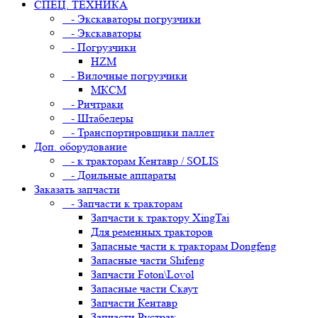
СПЕЦ. ТЕХНИКА
- Экскаваторы погрузчики
- Экскаваторы
- Погрузчики
HZM
- Вилочные погрузчики
МКСМ
- Ричтраки
- Штабелеры
- Транспортировщики паллет
Доп. оборудование
- к тракторам Кентавр / SOLIS
- Доильные аппараты
Заказать запчасти
- Запчасти к тракторам
Запчасти к трактору XingTai
Для ременных тракторов
Запасные части к тракторам Dongfeng
Запасные части Shifeng
Запчасти Foton\Lovol
Запасные части Скаут
Запчасти Кентавр
Запчасти Рустрак