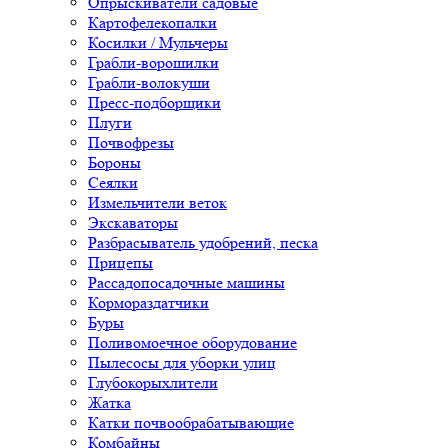
Опрыскиватели садовые
Картофелекопалки
Косилки / Мульчеры
Грабли-ворошилки
Грабли-волокуши
Пресс-подборщики
Плуги
Почвофрезы
Бороны
Сеялки
Измельчители веток
Экскаваторы
Разбрасыватель удобрений, песка
Прицепы
Рассадопосадочные машины
Кормораздатчики
Буры
Поливомоечное оборудование
Пылесосы для уборки улиц
Глубокорыхлители
Жатка
Катки почвообрабатывающие
Комбайны