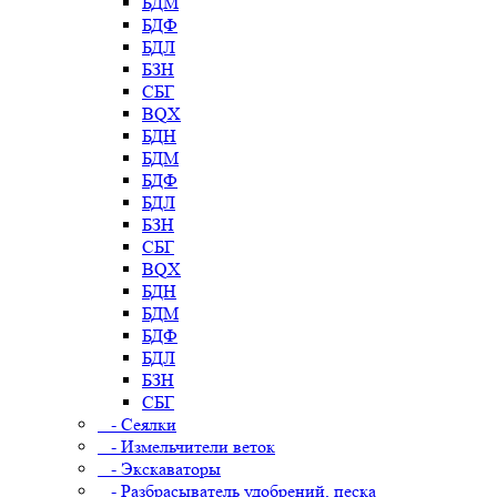
БДМ
БДФ
БДЛ
БЗН
СБГ
BQX
БДН
БДМ
БДФ
БДЛ
БЗН
СБГ
BQX
БДН
БДМ
БДФ
БДЛ
БЗН
СБГ
- Сеялки
- Измельчители веток
- Экскаваторы
- Разбрасыватель удобрений, песка