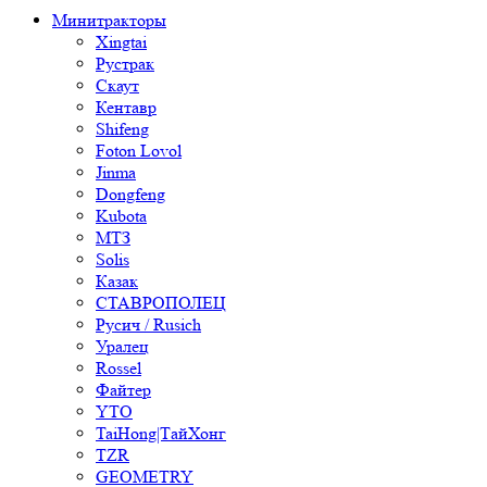
Минитракторы
Xingtai
Рустрак
Скаут
Кентавр
Shifeng
Foton Lovol
Jinma
Dongfeng
Kubota
МТЗ
Solis
Казак
СТАВРОПОЛЕЦ
Русич / Rusich
Уралец
Rossel
Файтер
YTO
TaiHong|ТайХонг
TZR
GEOMETRY