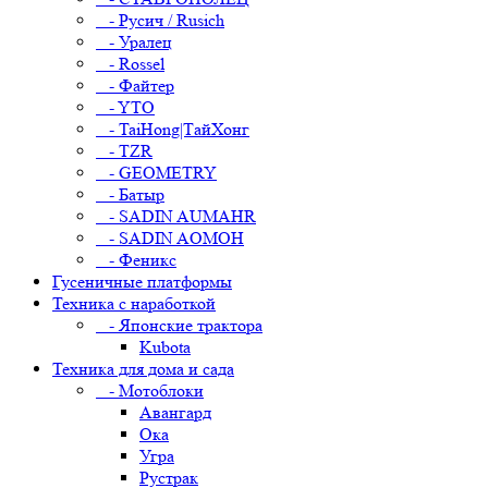
- Русич / Rusich
- Уралец
- Rossel
- Файтер
- YTO
- TaiHong|ТайХонг
- TZR
- GEOMETRY
- Батыр
- SADIN AUMAHR
- SADIN AOMOH
- Феникс
Гусеничные платформы
Техника с наработкой
- Японские трактора
Kubota
Техника для дома и сада
- Мотоблоки
Авангард
Ока
Угра
Рустрак