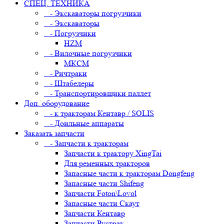
СПЕЦ. ТЕХНИКА
- Экскаваторы погрузчики
- Экскаваторы
- Погрузчики
HZM
- Вилочные погрузчики
МКСМ
- Ричтраки
- Штабелеры
- Транспортировщики паллет
Доп. оборудование
- к тракторам Кентавр / SOLIS
- Доильные аппараты
Заказать запчасти
- Запчасти к тракторам
Запчасти к трактору XingTai
Для ременных тракторов
Запасные части к тракторам Dongfeng
Запасные части Shifeng
Запчасти Foton\Lovol
Запасные части Скаут
Запчасти Кентавр
Запчасти Рустрак