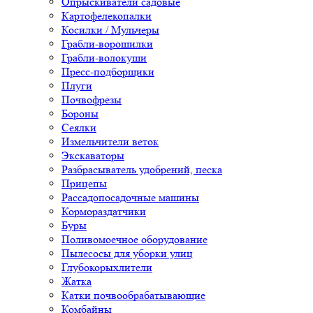
Опрыскиватели садовые
Картофелекопалки
Косилки / Мульчеры
Грабли-ворошилки
Грабли-волокуши
Пресс-подборщики
Плуги
Почвофрезы
Бороны
Сеялки
Измельчители веток
Экскаваторы
Разбрасыватель удобрений, песка
Прицепы
Рассадопосадочные машины
Кормораздатчики
Буры
Поливомоечное оборудование
Пылесосы для уборки улиц
Глубокорыхлители
Жатка
Катки почвообрабатывающие
Комбайны