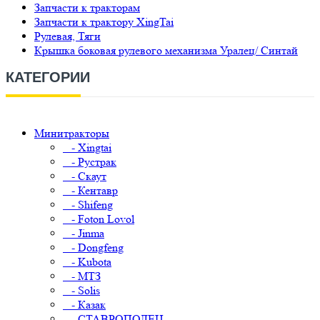
Запчасти к тракторам
Запчасти к трактору XingTai
Рулевая, Тяги
Крышка боковая рулевого механизма Уралец/ Синтай
КАТЕГОРИИ
Минитракторы
- Xingtai
- Рустрак
- Скаут
- Кентавр
- Shifeng
- Foton Lovol
- Jinma
- Dongfeng
- Kubota
- МТЗ
- Solis
- Казак
- СТАВРОПОЛЕЦ