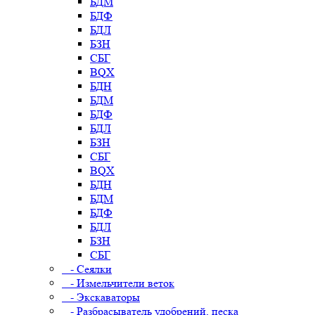
БДМ
БДФ
БДЛ
БЗН
СБГ
BQX
БДН
БДМ
БДФ
БДЛ
БЗН
СБГ
BQX
БДН
БДМ
БДФ
БДЛ
БЗН
СБГ
- Сеялки
- Измельчители веток
- Экскаваторы
- Разбрасыватель удобрений, песка