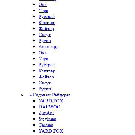
Ока
Угра
Рустрак
Кентавр
Файтер
Скаут
Русич
Авангард
Ока
Угра
Рустрак
Кентавр
Файтер
Скаут
Русич
- Садовые Райдеры
YARD FOX
DAEWOO
ZimAni
Steviman
Caiman
YARD FOX