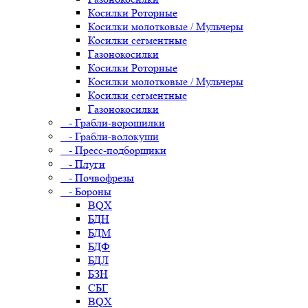
Косилки Роторные
Косилки молотковые / Мульчеры
Косилки сегментные
Газонокосилки
Косилки Роторные
Косилки молотковые / Мульчеры
Косилки сегментные
Газонокосилки
- Грабли-ворошилки
- Грабли-волокуши
- Пресс-подборщики
- Плуги
- Почвофрезы
- Бороны
BQX
БДН
БДМ
БДФ
БДЛ
БЗН
СБГ
BQX