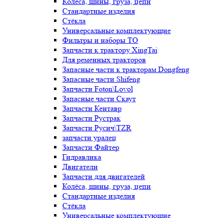
Колёса, шины, груза, цепи
Стандартные изделия
Стёкла
Универсальные комплектующие
Фильтры и наборы ТО
Запчасти к трактору XingTai
Для ременных тракторов
Запасные части к тракторам Dongfeng
Запасные части Shifeng
Запчасти Foton\Lovol
Запасные части Скаут
Запчасти Кентавр
Запчасти Рустрак
Запчасти Русич\TZR
запчасти уралец
Запчасти Файтер
Гидравлика
Двигатели
Запчасти для двигателей
Колёса, шины, груза, цепи
Стандартные изделия
Стёкла
Универсальные комплектующие