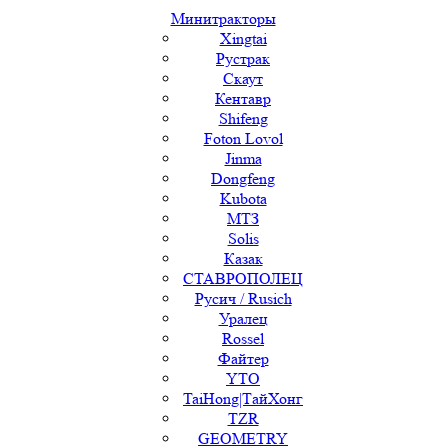
Минитракторы
Xingtai
Рустрак
Скаут
Кентавр
Shifeng
Foton Lovol
Jinma
Dongfeng
Kubota
МТЗ
Solis
Казак
СТАВРОПОЛЕЦ
Русич / Rusich
Уралец
Rossel
Файтер
YTO
TaiHong|ТайХонг
TZR
GEOMETRY