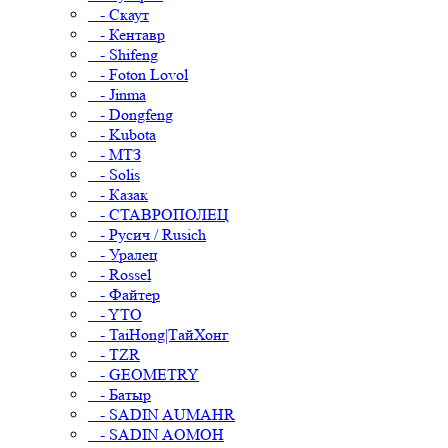
- Скаут
- Кентавр
- Shifeng
- Foton Lovol
- Jinma
- Dongfeng
- Kubota
- МТЗ
- Solis
- Казак
- СТАВРОПОЛЕЦ
- Русич / Rusich
- Уралец
- Rossel
- Файтер
- YTO
- TaiHong|ТайХонг
- TZR
- GEOMETRY
- Батыр
- SADIN AUMAHR
- SADIN AOMOH