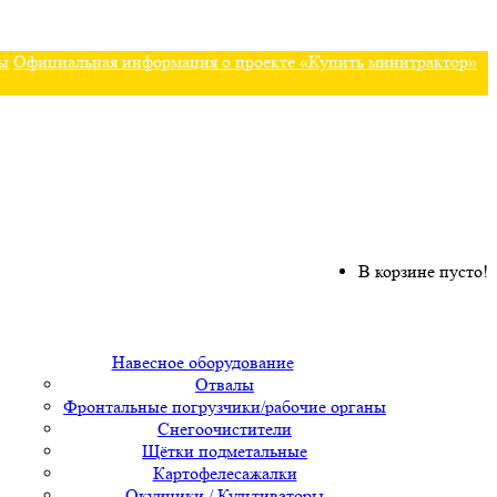
ы
Официальная информация о проекте «Купить минитрактор»
В корзине пусто!
Навесное оборудование
Отвалы
Фронтальные погрузчики/рабочие органы
Снегоочистители
Щётки подметальные
Картофелесажалки
Окучники / Культиваторы