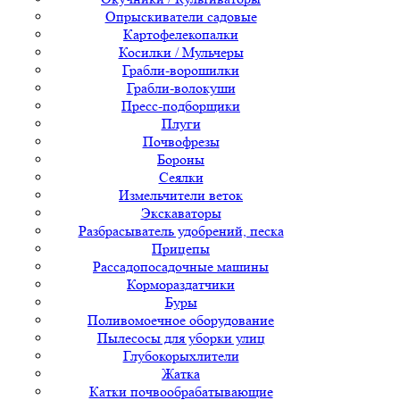
Опрыскиватели садовые
Картофелекопалки
Косилки / Мульчеры
Грабли-ворошилки
Грабли-волокуши
Пресс-подборщики
Плуги
Почвофрезы
Бороны
Сеялки
Измельчители веток
Экскаваторы
Разбрасыватель удобрений, песка
Прицепы
Рассадопосадочные машины
Кормораздатчики
Буры
Поливомоечное оборудование
Пылесосы для уборки улиц
Глубокорыхлители
Жатка
Катки почвообрабатывающие