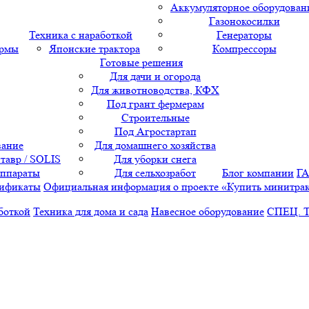
Аккумуляторное оборудован
Газонокосилки
Техника с наработкой
Генераторы
ормы
Японские трактора
Компрессоры
Готовые решения
Для дачи и огорода
Для животноводства, КФХ
Под грант фермерам
Строительные
Под Агростартап
вание
Для домашнего хозяйства
тавр / SOLIS
Для уборки снега
аппараты
Для сельхозработ
Блог компании
Г
ификаты
Официальная информация о проекте «Купить минитра
боткой
Техника для дома и сада
Навесное оборудование
СПЕЦ. 