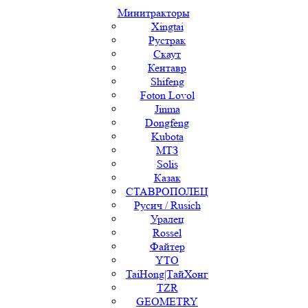
Минитракторы
Xingtai
Рустрак
Скаут
Кентавр
Shifeng
Foton Lovol
Jinma
Dongfeng
Kubota
МТЗ
Solis
Казак
СТАВРОПОЛЕЦ
Русич / Rusich
Уралец
Rossel
Файтер
YTO
TaiHong|ТайХонг
TZR
GEOMETRY