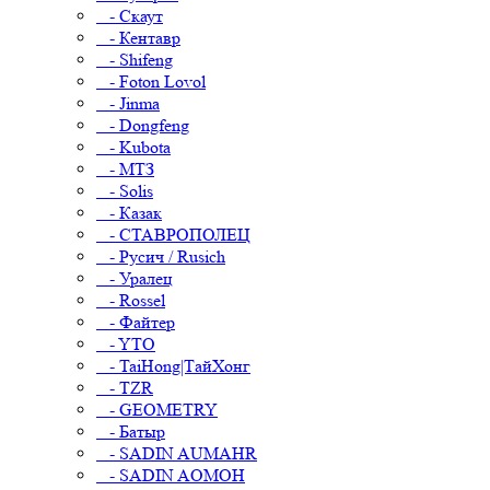
- Скаут
- Кентавр
- Shifeng
- Foton Lovol
- Jinma
- Dongfeng
- Kubota
- МТЗ
- Solis
- Казак
- СТАВРОПОЛЕЦ
- Русич / Rusich
- Уралец
- Rossel
- Файтер
- YTO
- TaiHong|ТайХонг
- TZR
- GEOMETRY
- Батыр
- SADIN AUMAHR
- SADIN AOMOH