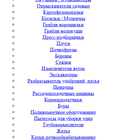
Опрыскиватели садовые
Картофелекопалки
Косилки / Мульчеры
Грабли-ворошилки
Грабли-волокуши
Пресс-подборщики
Плуги
Почвофрезы
Бороны
Сеялки
Измельчители веток
Экскаваторы
Разбрасыватель удобрений, песка
Прицепы
Рассадопосадочные машины
Кормораздатчики
Буры
Поливомоечное оборудование
Пылесосы для уборки улиц
Глубокорыхлители
Жатка
Катки почвообрабатывающие