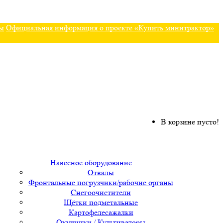
ы
Официальная информация о проекте «Купить минитрактор»
В корзине пусто!
Навесное оборудование
Отвалы
Фронтальные погрузчики/рабочие органы
Снегоочистители
Щётки подметальные
Картофелесажалки
Окучники / Культиваторы