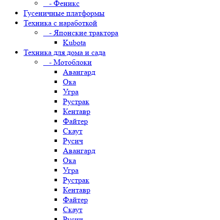
- Феникс
Гусеничные платформы
Техника с наработкой
- Японские трактора
Kubota
Техника для дома и сада
- Мотоблоки
Авангард
Ока
Угра
Рустрак
Кентавр
Файтер
Скаут
Русич
Авангард
Ока
Угра
Рустрак
Кентавр
Файтер
Скаут
Русич