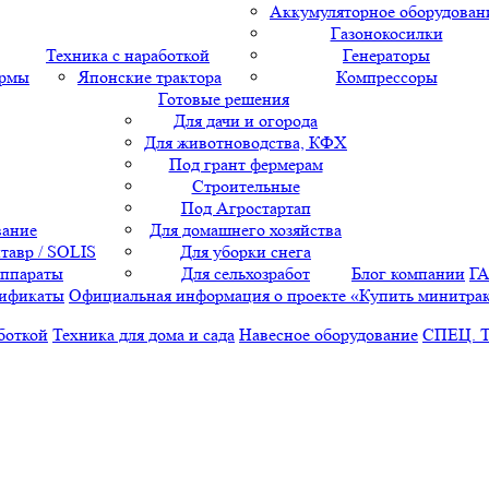
Аккумуляторное оборудован
Газонокосилки
Техника с наработкой
Генераторы
ормы
Японские трактора
Компрессоры
Готовые решения
Для дачи и огорода
Для животноводства, КФХ
Под грант фермерам
Строительные
Под Агростартап
вание
Для домашнего хозяйства
тавр / SOLIS
Для уборки снега
аппараты
Для сельхозработ
Блог компании
Г
ификаты
Официальная информация о проекте «Купить минитра
боткой
Техника для дома и сада
Навесное оборудование
СПЕЦ. 