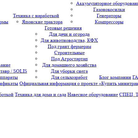
Аккумуляторное оборудован
Газонокосилки
Техника с наработкой
Генераторы
ормы
Японские трактора
Компрессоры
Готовые решения
Для дачи и огорода
Для животноводства, КФХ
Под грант фермерам
Строительные
Под Агростартап
вание
Для домашнего хозяйства
тавр / SOLIS
Для уборки снега
аппараты
Для сельхозработ
Блог компании
Г
ификаты
Официальная информация о проекте «Купить минитра
боткой
Техника для дома и сада
Навесное оборудование
СПЕЦ. 