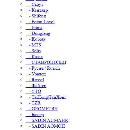
- Скаут
- Кентавр
- Shifeng
- Foton Lovol
- Jinma
- Dongfeng
- Kubota
- МТЗ
- Solis
- Казак
- СТАВРОПОЛЕЦ
- Русич / Rusich
- Уралец
- Rossel
- Файтер
- YTO
- TaiHong|ТайХонг
- TZR
- GEOMETRY
- Батыр
- SADIN AUMAHR
- SADIN AOMOH