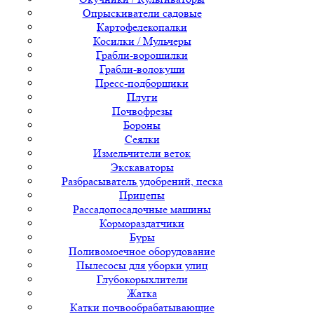
Опрыскиватели садовые
Картофелекопалки
Косилки / Мульчеры
Грабли-ворошилки
Грабли-волокуши
Пресс-подборщики
Плуги
Почвофрезы
Бороны
Сеялки
Измельчители веток
Экскаваторы
Разбрасыватель удобрений, песка
Прицепы
Рассадопосадочные машины
Кормораздатчики
Буры
Поливомоечное оборудование
Пылесосы для уборки улиц
Глубокорыхлители
Жатка
Катки почвообрабатывающие