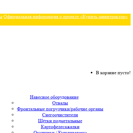
ы
Официальная информация о проекте «Купить минитрактор»
В корзине пусто!
Навесное оборудование
Отвалы
Фронтальные погрузчики/рабочие органы
Снегоочистители
Щётки подметальные
Картофелесажалки
Окучники / Культиваторы