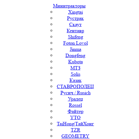
Минитракторы
Xingtai
Рустрак
Скаут
Кентавр
Shifeng
Foton Lovol
Jinma
Dongfeng
Kubota
МТЗ
Solis
Казак
СТАВРОПОЛЕЦ
Русич / Rusich
Уралец
Rossel
Файтер
YTO
TaiHong|ТайХонг
TZR
GEOMETRY