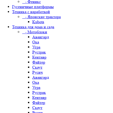
- Феникс
Гусеничные платформы
Техника с наработкой
- Японские трактора
Kubota
Техника для дома и сада
- Мотоблоки
Авангард
Ока
Угра
Рустрак
Кентавр
Файтер
Скаут
Русич
Авангард
Ока
Угра
Рустрак
Кентавр
Файтер
Скаут
Русич