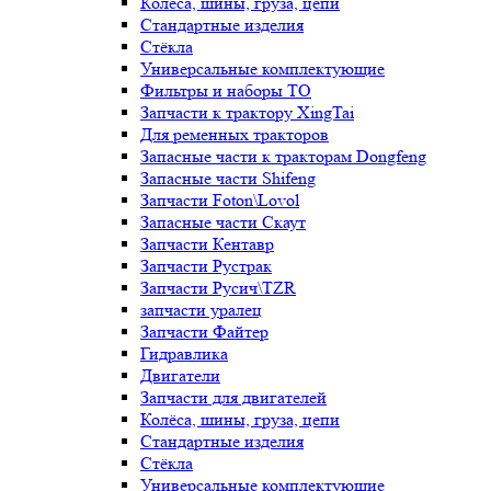
Колёса, шины, груза, цепи
Стандартные изделия
Стёкла
Универсальные комплектующие
Фильтры и наборы ТО
Запчасти к трактору XingTai
Для ременных тракторов
Запасные части к тракторам Dongfeng
Запасные части Shifeng
Запчасти Foton\Lovol
Запасные части Скаут
Запчасти Кентавр
Запчасти Рустрак
Запчасти Русич\TZR
запчасти уралец
Запчасти Файтер
Гидравлика
Двигатели
Запчасти для двигателей
Колёса, шины, груза, цепи
Стандартные изделия
Стёкла
Универсальные комплектующие