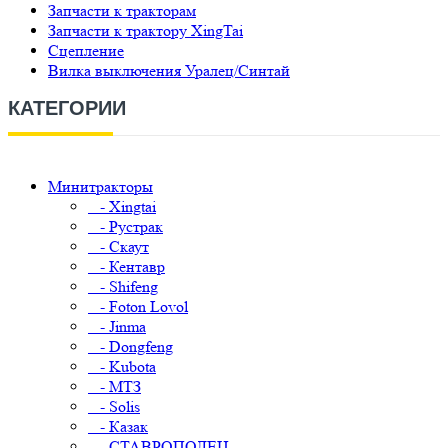
Запчасти к тракторам
Запчасти к трактору XingTai
Сцепление
Вилка выключения Уралец/Синтай
КАТЕГОРИИ
Минитракторы
- Xingtai
- Рустрак
- Скаут
- Кентавр
- Shifeng
- Foton Lovol
- Jinma
- Dongfeng
- Kubota
- МТЗ
- Solis
- Казак
- СТАВРОПОЛЕЦ