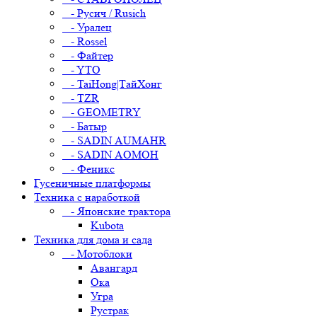
- Русич / Rusich
- Уралец
- Rossel
- Файтер
- YTO
- TaiHong|ТайХонг
- TZR
- GEOMETRY
- Батыр
- SADIN AUMAHR
- SADIN AOMOH
- Феникс
Гусеничные платформы
Техника с наработкой
- Японские трактора
Kubota
Техника для дома и сада
- Мотоблоки
Авангард
Ока
Угра
Рустрак