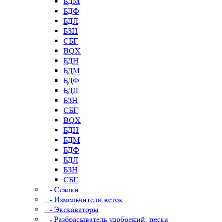
БДМ
БДФ
БДЛ
БЗН
СБГ
BQX
БДН
БДМ
БДФ
БДЛ
БЗН
СБГ
BQX
БДН
БДМ
БДФ
БДЛ
БЗН
СБГ
- Сеялки
- Измельчители веток
- Экскаваторы
- Разбрасыватель удобрений, песка