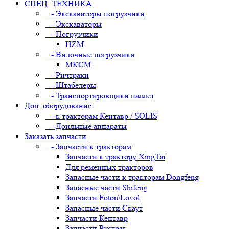
СПЕЦ. ТЕХНИКА
- Экскаваторы погрузчики
- Экскаваторы
- Погрузчики
HZM
- Вилочные погрузчики
МКСМ
- Ричтраки
- Штабелеры
- Транспортировщики паллет
Доп. оборудование
- к тракторам Кентавр / SOLIS
- Доильные аппараты
Заказать запчасти
- Запчасти к тракторам
Запчасти к трактору XingTai
Для ременных тракторов
Запасные части к тракторам Dongfeng
Запасные части Shifeng
Запчасти Foton\Lovol
Запасные части Скаут
Запчасти Кентавр
Запчасти Рустрак