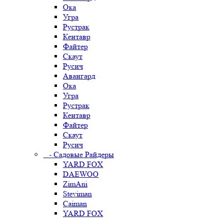
Ока
Угра
Рустрак
Кентавр
Файтер
Скаут
Русич
Авангард
Ока
Угра
Рустрак
Кентавр
Файтер
Скаут
Русич
- Садовые Райдеры
YARD FOX
DAEWOO
ZimAni
Steviman
Caiman
YARD FOX