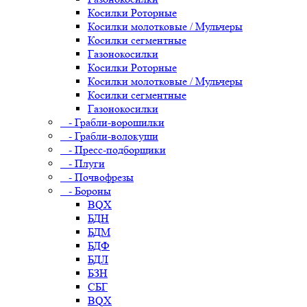
Косилки Роторные
Косилки молотковые / Мульчеры
Косилки сегментные
Газонокосилки
Косилки Роторные
Косилки молотковые / Мульчеры
Косилки сегментные
Газонокосилки
- Грабли-ворошилки
- Грабли-волокуши
- Пресс-подборщики
- Плуги
- Почвофрезы
- Бороны
BQX
БДН
БДМ
БДФ
БДЛ
БЗН
СБГ
BQX