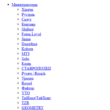
Минитракторы
Xingtai
Рустрак
Скаут
Кентавр
Shifeng
Foton Lovol
Jinma
Dongfeng
Kubota
МТЗ
Solis
Казак
СТАВРОПОЛЕЦ
Русич / Rusich
Уралец
Rossel
Файтер
YTO
TaiHong|ТайХонг
TZR
GEOMETRY