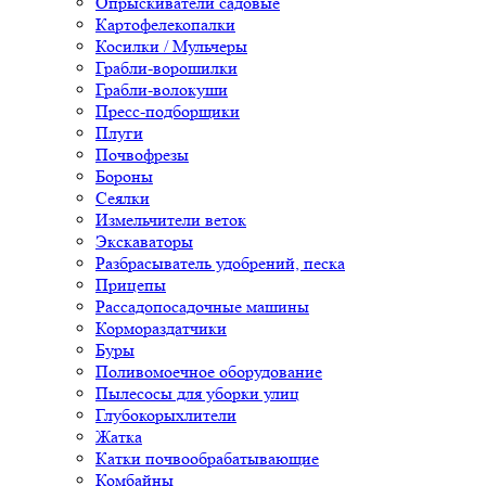
Опрыскиватели садовые
Картофелекопалки
Косилки / Мульчеры
Грабли-ворошилки
Грабли-волокуши
Пресс-подборщики
Плуги
Почвофрезы
Бороны
Сеялки
Измельчители веток
Экскаваторы
Разбрасыватель удобрений, песка
Прицепы
Рассадопосадочные машины
Кормораздатчики
Буры
Поливомоечное оборудование
Пылесосы для уборки улиц
Глубокорыхлители
Жатка
Катки почвообрабатывающие
Комбайны