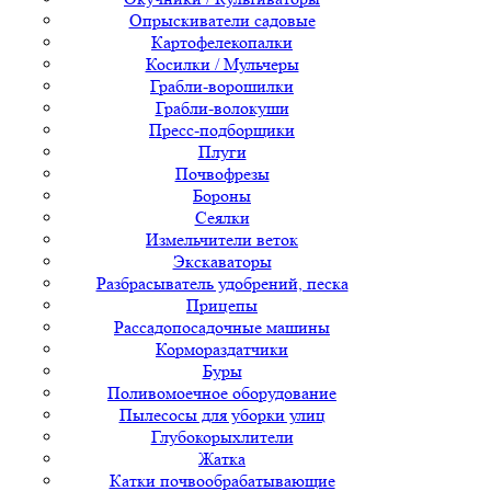
Опрыскиватели садовые
Картофелекопалки
Косилки / Мульчеры
Грабли-ворошилки
Грабли-волокуши
Пресс-подборщики
Плуги
Почвофрезы
Бороны
Сеялки
Измельчители веток
Экскаваторы
Разбрасыватель удобрений, песка
Прицепы
Рассадопосадочные машины
Кормораздатчики
Буры
Поливомоечное оборудование
Пылесосы для уборки улиц
Глубокорыхлители
Жатка
Катки почвообрабатывающие