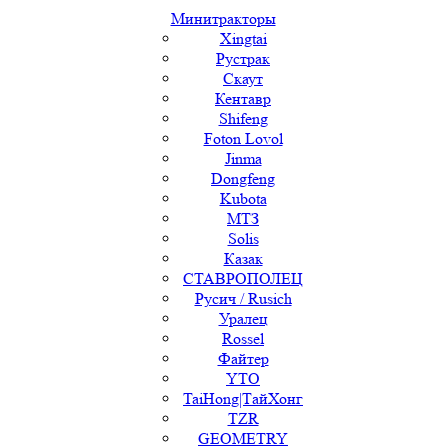
Минитракторы
Xingtai
Рустрак
Скаут
Кентавр
Shifeng
Foton Lovol
Jinma
Dongfeng
Kubota
МТЗ
Solis
Казак
СТАВРОПОЛЕЦ
Русич / Rusich
Уралец
Rossel
Файтер
YTO
TaiHong|ТайХонг
TZR
GEOMETRY