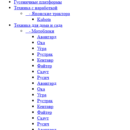
Гусеничные платформы
Техника с наработкой
- Японские трактора
Kubota
Техника для дома и сада
- Мотоблоки
Авангард
Ока
Угра
Рустрак
Кентавр
Файтер
Скаут
Русич
Авангард
Ока
Угра
Рустрак
Кентавр
Файтер
Скаут
Русич
Авангард