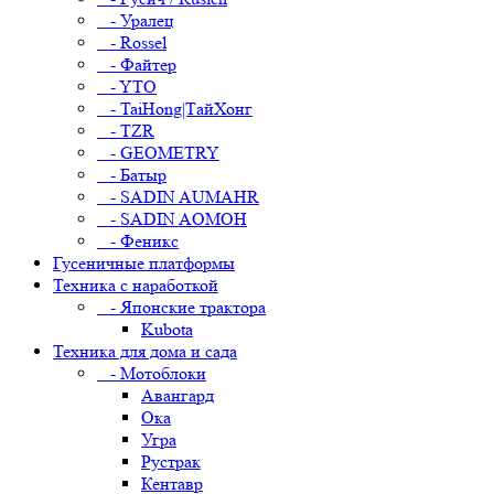
- Уралец
- Rossel
- Файтер
- YTO
- TaiHong|ТайХонг
- TZR
- GEOMETRY
- Батыр
- SADIN AUMAHR
- SADIN AOMOH
- Феникс
Гусеничные платформы
Техника с наработкой
- Японские трактора
Kubota
Техника для дома и сада
- Мотоблоки
Авангард
Ока
Угра
Рустрак
Кентавр