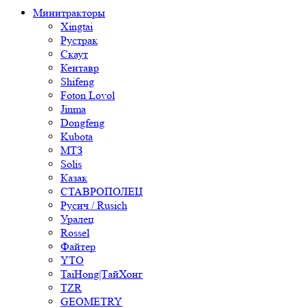
Минитракторы
Xingtai
Рустрак
Скаут
Кентавр
Shifeng
Foton Lovol
Jinma
Dongfeng
Kubota
МТЗ
Solis
Казак
СТАВРОПОЛЕЦ
Русич / Rusich
Уралец
Rossel
Файтер
YTO
TaiHong|ТайХонг
TZR
GEOMETRY