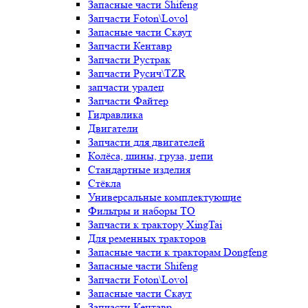
Запасные части Shifeng
Запчасти Foton\Lovol
Запасные части Скаут
Запчасти Кентавр
Запчасти Рустрак
Запчасти Русич\TZR
запчасти уралец
Запчасти Файтер
Гидравлика
Двигатели
Запчасти для двигателей
Колёса, шины, груза, цепи
Стандартные изделия
Стёкла
Универсальные комплектующие
Фильтры и наборы ТО
Запчасти к трактору XingTai
Для ременных тракторов
Запасные части к тракторам Dongfeng
Запасные части Shifeng
Запчасти Foton\Lovol
Запасные части Скаут
Запчасти Кентавр