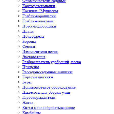
Опрыскиватели садовые
Картофелекопалки
Косилки / Мульчеры
Грабли-ворошилки
Грабли-волокуши
Пресс-подборщики
Плуги
Почвофрезы
Бороны
Сеялки
Измельчители веток
Экскаваторы
Разбрасыватель удобрений, песка
Прицепы
Рассадопосадочные машины
Кормораздатчики
Буры
Поливомоечное оборудование
Пылесосы для уборки улиц
Глубокорыхлители
Жатка
Катки почвообрабатывающие
Комбайны