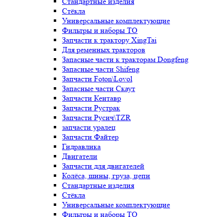
Стандартные изделия
Стёкла
Универсальные комплектующие
Фильтры и наборы ТО
Запчасти к трактору XingTai
Для ременных тракторов
Запасные части к тракторам Dongfeng
Запасные части Shifeng
Запчасти Foton\Lovol
Запасные части Скаут
Запчасти Кентавр
Запчасти Рустрак
Запчасти Русич\TZR
запчасти уралец
Запчасти Файтер
Гидравлика
Двигатели
Запчасти для двигателей
Колёса, шины, груза, цепи
Стандартные изделия
Стёкла
Универсальные комплектующие
Фильтры и наборы ТО