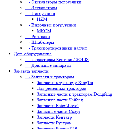
- Экскаваторы погрузчики
- Экскаваторы
- Погрузчики
HZM
- Вилочные погрузчики
МКСМ
- Ричтраки
- Штабелеры
- Транспортировщики паллет
Доп. оборудование
- к тракторам Кентавр / SOLIS
- Доильные аппараты
Заказать запчасти
- Запчасти к тракторам
Запчасти к трактору XingTai
Для ременных тракторов
Запасные части к тракторам Dongfeng
Запасные части Shifeng
Запчасти Foton\Lovol
Запасные части Скаут
Запчасти Кентавр
Запчасти Рустрак
Запчасти Русич\TZR