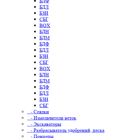
БДФ
БДЛ
БЗН
СБГ
BQX
БДН
БДМ
БДФ
БДЛ
БЗН
СБГ
BQX
БДН
БДМ
БДФ
БДЛ
БЗН
СБГ
- Сеялки
- Измельчители веток
- Экскаваторы
- Разбрасыватель удобрений, песка
- Прицепы