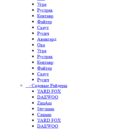
Угра
Рустрак
Кентавр
Файтер
Скаут
Русич
Авангард
Ока
Угра
Рустрак
Кентавр
Файтер
Скаут
Русич
- Садовые Райдеры
YARD FOX
DAEWOO
ZimAni
Steviman
Caiman
YARD FOX
DAEWOO