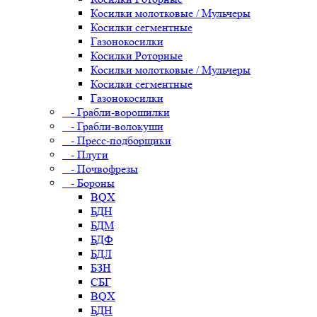
Косилки молотковые / Мульчеры
Косилки сегментные
Газонокосилки
Косилки Роторные
Косилки молотковые / Мульчеры
Косилки сегментные
Газонокосилки
- Грабли-ворошилки
- Грабли-волокуши
- Пресс-подборщики
- Плуги
- Почвофрезы
- Бороны
BQX
БДН
БДМ
БДФ
БДЛ
БЗН
СБГ
BQX
БДН