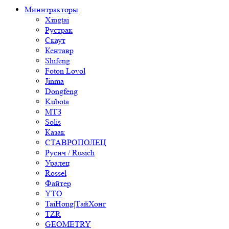
Минитракторы
Xingtai
Рустрак
Скаут
Кентавр
Shifeng
Foton Lovol
Jinma
Dongfeng
Kubota
МТЗ
Solis
Казак
СТАВРОПОЛЕЦ
Русич / Rusich
Уралец
Rossel
Файтер
YTO
TaiHong|ТайХонг
TZR
GEOMETRY