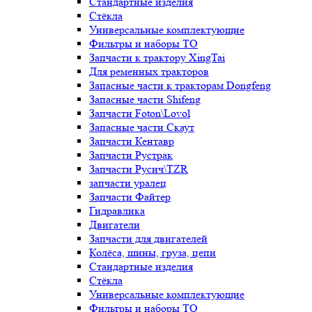
Стандартные изделия
Стёкла
Универсальные комплектующие
Фильтры и наборы ТО
Запчасти к трактору XingTai
Для ременных тракторов
Запасные части к тракторам Dongfeng
Запасные части Shifeng
Запчасти Foton\Lovol
Запасные части Скаут
Запчасти Кентавр
Запчасти Рустрак
Запчасти Русич\TZR
запчасти уралец
Запчасти Файтер
Гидравлика
Двигатели
Запчасти для двигателей
Колёса, шины, груза, цепи
Стандартные изделия
Стёкла
Универсальные комплектующие
Фильтры и наборы ТО