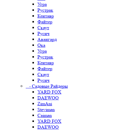
Угра
Рустрак
Кентавр
Файтер
Скаут
Русич
Авангард
Ока
Угра
Рустрак
Кентавр
Файтер
Скаут
Русич
- Садовые Райдеры
YARD FOX
DAEWOO
ZimAni
Steviman
Caiman
YARD FOX
DAEWOO