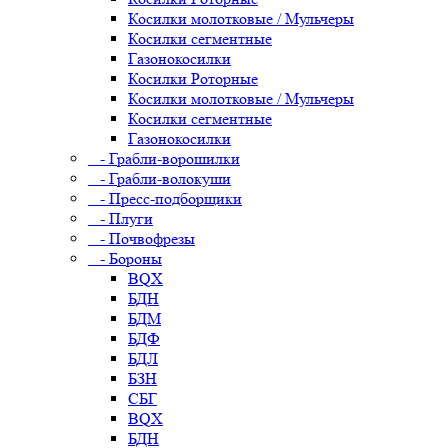
Косилки молотковые / Мульчеры
Косилки сегментные
Газонокосилки
Косилки Роторные
Косилки молотковые / Мульчеры
Косилки сегментные
Газонокосилки
- Грабли-ворошилки
- Грабли-волокуши
- Пресс-подборщики
- Плуги
- Почвофрезы
- Бороны
BQX
БДН
БДМ
БДФ
БДЛ
БЗН
СБГ
BQX
БДН