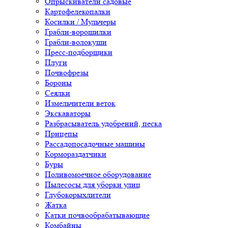
Опрыскиватели садовые
Картофелекопалки
Косилки / Мульчеры
Грабли-ворошилки
Грабли-волокуши
Пресс-подборщики
Плуги
Почвофрезы
Бороны
Сеялки
Измельчители веток
Экскаваторы
Разбрасыватель удобрений, песка
Прицепы
Рассадопосадочные машины
Кормораздатчики
Буры
Поливомоечное оборудование
Пылесосы для уборки улиц
Глубокорыхлители
Жатка
Катки почвообрабатывающие
Комбайны