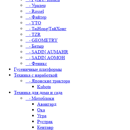
- Уралец
- Rossel
- Файтер
- YTO
- TaiHong|ТайХонг
- TZR
- GEOMETRY
- Батыр
- SADIN AUMAHR
- SADIN AOMOH
- Феникс
Гусеничные платформы
Техника с наработкой
- Японские трактора
Kubota
Техника для дома и сада
- Мотоблоки
Авангард
Ока
Угра
Рустрак
Кентавр