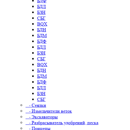
БДФ
БДЛ
БЗН
СБГ
BQX
БДН
БДМ
БДФ
БДЛ
БЗН
СБГ
BQX
БДН
БДМ
БДФ
БДЛ
БЗН
СБГ
- Сеялки
- Измельчители веток
- Экскаваторы
- Разбрасыватель удобрений, песка
- Прицепы