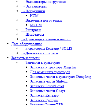
- Экскаваторы погрузчики
- Экскаваторы
- Погрузчики
HZM
- Вилочные погрузчики
МКСМ
- Ричтраки
- Штабелеры
- Транспортировщики паллет
Доп. оборудование
- к тракторам Кентавр / SOLIS
- Доильные аппараты
Заказать запчасти
- Запчасти к тракторам
Запчасти к трактору XingTai
Для ременных тракторов
Запасные части к тракторам Dongfeng
Запасные части Shifeng
Запчасти Foton\Lovol
Запасные части Скаут
Запчасти Кентавр
Запчасти Рустрак
Запчасти Русич\TZR