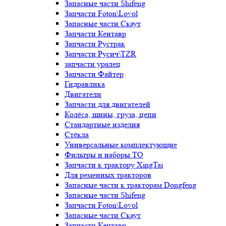
Запасные части Shifeng
Запчасти Foton\Lovol
Запасные части Скаут
Запчасти Кентавр
Запчасти Рустрак
Запчасти Русич\TZR
запчасти уралец
Запчасти Файтер
Гидравлика
Двигатели
Запчасти для двигателей
Колёса, шины, груза, цепи
Стандартные изделия
Стёкла
Универсальные комплектующие
Фильтры и наборы ТО
Запчасти к трактору XingTai
Для ременных тракторов
Запасные части к тракторам Dongfeng
Запасные части Shifeng
Запчасти Foton\Lovol
Запасные части Скаут
Запчасти Кентавр