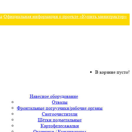
ы
Официальная информация о проекте «Купить минитрактор»
В корзине пусто!
Навесное оборудование
Отвалы
Фронтальные погрузчики/рабочие органы
Снегоочистители
Щётки подметальные
Картофелесажалки
Окучники / Культиваторы