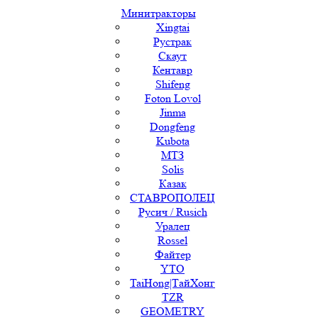
Минитракторы
Xingtai
Рустрак
Скаут
Кентавр
Shifeng
Foton Lovol
Jinma
Dongfeng
Kubota
МТЗ
Solis
Казак
СТАВРОПОЛЕЦ
Русич / Rusich
Уралец
Rossel
Файтер
YTO
TaiHong|ТайХонг
TZR
GEOMETRY