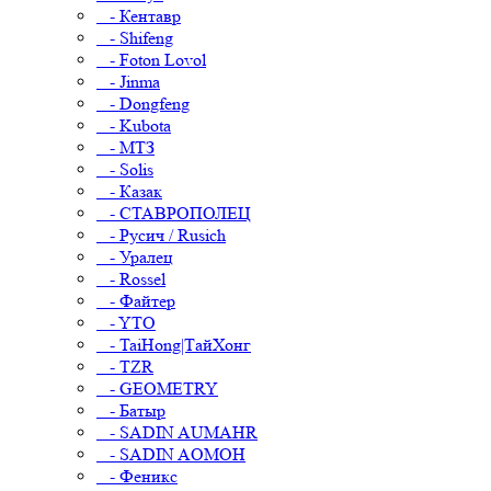
- Кентавр
- Shifeng
- Foton Lovol
- Jinma
- Dongfeng
- Kubota
- МТЗ
- Solis
- Казак
- СТАВРОПОЛЕЦ
- Русич / Rusich
- Уралец
- Rossel
- Файтер
- YTO
- TaiHong|ТайХонг
- TZR
- GEOMETRY
- Батыр
- SADIN AUMAHR
- SADIN AOMOH
- Феникс