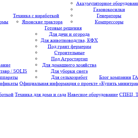
Аккумуляторное оборудован
Газонокосилки
Техника с наработкой
Генераторы
ормы
Японские трактора
Компрессоры
Готовые решения
Для дачи и огорода
Для животноводства, КФХ
Под грант фермерам
Строительные
Под Агростартап
вание
Для домашнего хозяйства
тавр / SOLIS
Для уборки снега
аппараты
Для сельхозработ
Блог компании
Г
ификаты
Официальная информация о проекте «Купить минитра
боткой
Техника для дома и сада
Навесное оборудование
СПЕЦ. 