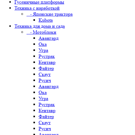
Гусеничные платформы
Техника с наработкой
- Японские трактора
Kubota
Техника для дома и сада
- Мотоблоки
Авангард
Ока
Угра
Рустрак
Кентавр
Файтер
Скаут
Русич
Авангард
Ока
Угра
Рустрак
Кентавр
Файтер
Скаут
Русич
Авангард