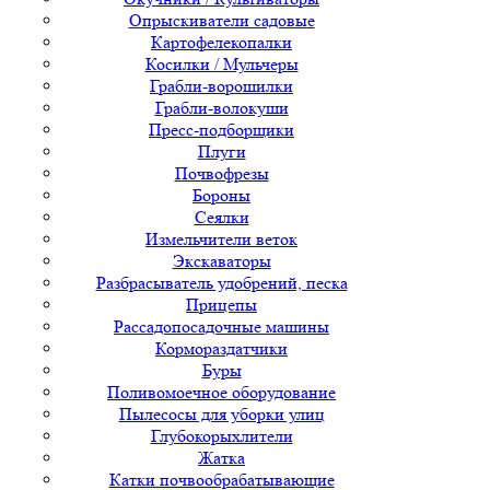
Опрыскиватели садовые
Картофелекопалки
Косилки / Мульчеры
Грабли-ворошилки
Грабли-волокуши
Пресс-подборщики
Плуги
Почвофрезы
Бороны
Сеялки
Измельчители веток
Экскаваторы
Разбрасыватель удобрений, песка
Прицепы
Рассадопосадочные машины
Кормораздатчики
Буры
Поливомоечное оборудование
Пылесосы для уборки улиц
Глубокорыхлители
Жатка
Катки почвообрабатывающие