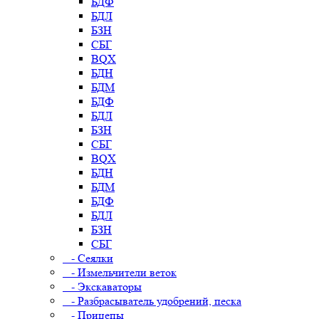
БДФ
БДЛ
БЗН
СБГ
BQX
БДН
БДМ
БДФ
БДЛ
БЗН
СБГ
BQX
БДН
БДМ
БДФ
БДЛ
БЗН
СБГ
- Сеялки
- Измельчители веток
- Экскаваторы
- Разбрасыватель удобрений, песка
- Прицепы