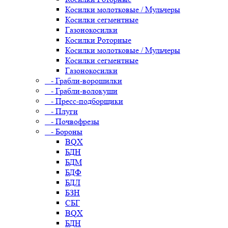
Косилки молотковые / Мульчеры
Косилки сегментные
Газонокосилки
Косилки Роторные
Косилки молотковые / Мульчеры
Косилки сегментные
Газонокосилки
- Грабли-ворошилки
- Грабли-волокуши
- Пресс-подборщики
- Плуги
- Почвофрезы
- Бороны
BQX
БДН
БДМ
БДФ
БДЛ
БЗН
СБГ
BQX
БДН