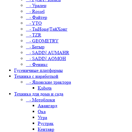
- Уралец
- Rossel
- Файтер
- YTO
- TaiHong|ТайХонг
- TZR
- GEOMETRY
- Батыр
- SADIN AUMAHR
- SADIN AOMOH
- Феникс
Гусеничные платформы
Техника с наработкой
- Японские трактора
Kubota
Техника для дома и сада
- Мотоблоки
Авангард
Ока
Угра
Рустрак
Кентавр