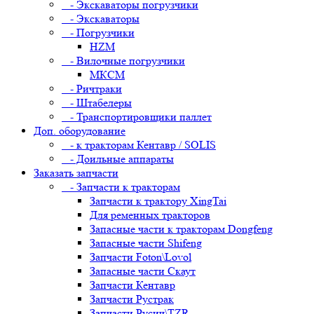
- Экскаваторы погрузчики
- Экскаваторы
- Погрузчики
HZM
- Вилочные погрузчики
МКСМ
- Ричтраки
- Штабелеры
- Транспортировщики паллет
Доп. оборудование
- к тракторам Кентавр / SOLIS
- Доильные аппараты
Заказать запчасти
- Запчасти к тракторам
Запчасти к трактору XingTai
Для ременных тракторов
Запасные части к тракторам Dongfeng
Запасные части Shifeng
Запчасти Foton\Lovol
Запасные части Скаут
Запчасти Кентавр
Запчасти Рустрак
Запчасти Русич\TZR