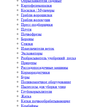
Опрыскиватели садовые
Картофелекопалки
Косилки / Мульчеры
Грабли-ворошилки
Грабли-волокуши
Пресс-подборщики
Плуги
Почвофрезы
Бороны
Сеялки
Измельчители веток
Экскаваторы
Разбрасыватель удобрений, песка
Прицепы
Рассадопосадочные машины
Кормораздатчики
Буры
Поливомоечное оборудование
Пылесосы для уборки улиц
Глубокорыхлители
Жатка
Катки почвообрабатывающие
Комбайны