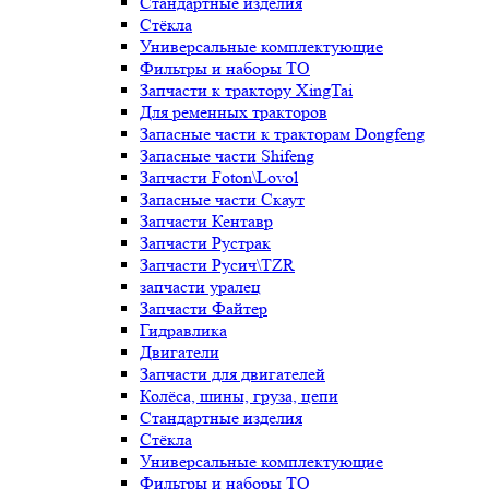
Стандартные изделия
Стёкла
Универсальные комплектующие
Фильтры и наборы ТО
Запчасти к трактору XingTai
Для ременных тракторов
Запасные части к тракторам Dongfeng
Запасные части Shifeng
Запчасти Foton\Lovol
Запасные части Скаут
Запчасти Кентавр
Запчасти Рустрак
Запчасти Русич\TZR
запчасти уралец
Запчасти Файтер
Гидравлика
Двигатели
Запчасти для двигателей
Колёса, шины, груза, цепи
Стандартные изделия
Стёкла
Универсальные комплектующие
Фильтры и наборы ТО