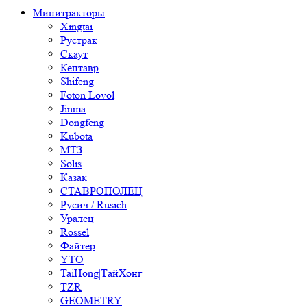
Минитракторы
Xingtai
Рустрак
Скаут
Кентавр
Shifeng
Foton Lovol
Jinma
Dongfeng
Kubota
МТЗ
Solis
Казак
СТАВРОПОЛЕЦ
Русич / Rusich
Уралец
Rossel
Файтер
YTO
TaiHong|ТайХонг
TZR
GEOMETRY