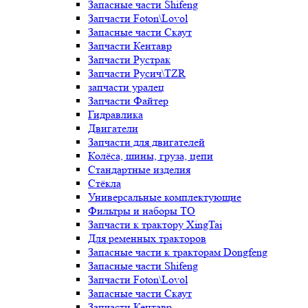
Запасные части Shifeng
Запчасти Foton\Lovol
Запасные части Скаут
Запчасти Кентавр
Запчасти Рустрак
Запчасти Русич\TZR
запчасти уралец
Запчасти Файтер
Гидравлика
Двигатели
Запчасти для двигателей
Колёса, шины, груза, цепи
Стандартные изделия
Стёкла
Универсальные комплектующие
Фильтры и наборы ТО
Запчасти к трактору XingTai
Для ременных тракторов
Запасные части к тракторам Dongfeng
Запасные части Shifeng
Запчасти Foton\Lovol
Запасные части Скаут
Запчасти Кентавр