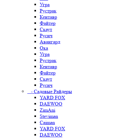
Угра
Рустрак
Кентавр
Файтер
Скаут
Русич
Авангард
Ока
Угра
Рустрак
Кентавр
Файтер
Скаут
Русич
- Садовые Райдеры
YARD FOX
DAEWOO
ZimAni
Steviman
Caiman
YARD FOX
DAEWOO