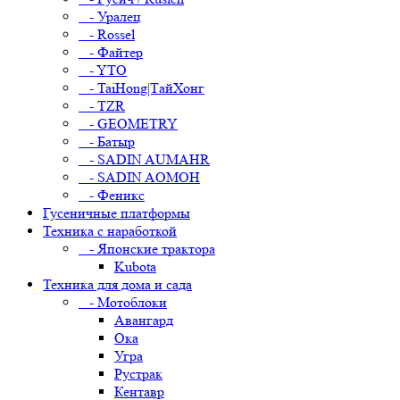
- Уралец
- Rossel
- Файтер
- YTO
- TaiHong|ТайХонг
- TZR
- GEOMETRY
- Батыр
- SADIN AUMAHR
- SADIN AOMOH
- Феникс
Гусеничные платформы
Техника с наработкой
- Японские трактора
Kubota
Техника для дома и сада
- Мотоблоки
Авангард
Ока
Угра
Рустрак
Кентавр