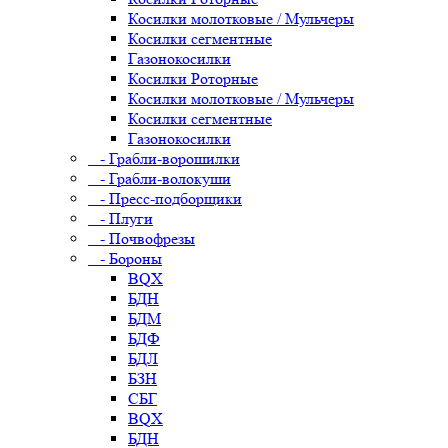
Косилки молотковые / Мульчеры
Косилки сегментные
Газонокосилки
Косилки Роторные
Косилки молотковые / Мульчеры
Косилки сегментные
Газонокосилки
- Грабли-ворошилки
- Грабли-волокуши
- Пресс-подборщики
- Плуги
- Почвофрезы
- Бороны
BQX
БДН
БДМ
БДФ
БДЛ
БЗН
СБГ
BQX
БДН