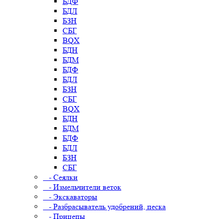
БДФ
БДЛ
БЗН
СБГ
BQX
БДН
БДМ
БДФ
БДЛ
БЗН
СБГ
BQX
БДН
БДМ
БДФ
БДЛ
БЗН
СБГ
- Сеялки
- Измельчители веток
- Экскаваторы
- Разбрасыватель удобрений, песка
- Прицепы