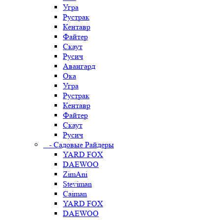
Угра
Рустрак
Кентавр
Файтер
Скаут
Русич
Авангард
Ока
Угра
Рустрак
Кентавр
Файтер
Скаут
Русич
- Садовые Райдеры
YARD FOX
DAEWOO
ZimAni
Steviman
Caiman
YARD FOX
DAEWOO