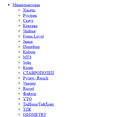
Минитракторы
Xingtai
Рустрак
Скаут
Кентавр
Shifeng
Foton Lovol
Jinma
Dongfeng
Kubota
МТЗ
Solis
Казак
СТАВРОПОЛЕЦ
Русич / Rusich
Уралец
Rossel
Файтер
YTO
TaiHong|ТайХонг
TZR
GEOMETRY