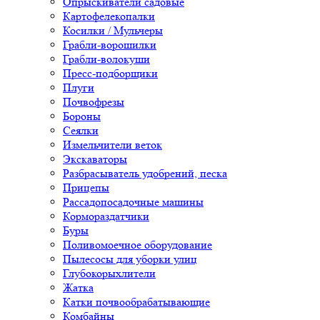
Опрыскиватели садовые
Картофелекопалки
Косилки / Мульчеры
Грабли-ворошилки
Грабли-волокуши
Пресс-подборщики
Плуги
Почвофрезы
Бороны
Сеялки
Измельчители веток
Экскаваторы
Разбрасыватель удобрений, песка
Прицепы
Рассадопосадочные машины
Кормораздатчики
Буры
Поливомоечное оборудование
Пылесосы для уборки улиц
Глубокорыхлители
Жатка
Катки почвообрабатывающие
Комбайны