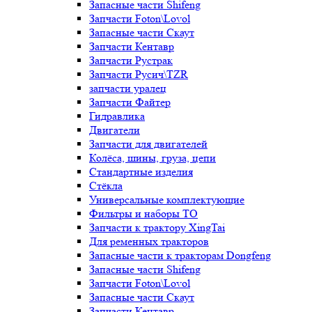
Запасные части Shifeng
Запчасти Foton\Lovol
Запасные части Скаут
Запчасти Кентавр
Запчасти Рустрак
Запчасти Русич\TZR
запчасти уралец
Запчасти Файтер
Гидравлика
Двигатели
Запчасти для двигателей
Колёса, шины, груза, цепи
Стандартные изделия
Стёкла
Универсальные комплектующие
Фильтры и наборы ТО
Запчасти к трактору XingTai
Для ременных тракторов
Запасные части к тракторам Dongfeng
Запасные части Shifeng
Запчасти Foton\Lovol
Запасные части Скаут
Запчасти Кентавр