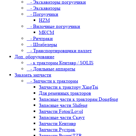
- Экскаваторы погрузчики
- Экскаваторы
- Погрузчики
HZM
- Вилочные погрузчики
МКСМ
- Ричтраки
- Штабелеры
- Транспортировщики паллет
Доп. оборудование
- к тракторам Кентавр / SOLIS
- Доильные аппараты
Заказать запчасти
- Запчасти к тракторам
Запчасти к трактору XingTai
Для ременных тракторов
Запасные части к тракторам Dongfeng
Запасные части Shifeng
Запчасти Foton\Lovol
Запасные части Скаут
Запчасти Кентавр
Запчасти Рустрак
Запчасти Русич\TZR