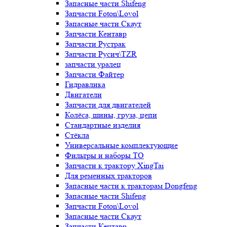
Запасные части Shifeng
Запчасти Foton\Lovol
Запасные части Скаут
Запчасти Кентавр
Запчасти Рустрак
Запчасти Русич\TZR
запчасти уралец
Запчасти Файтер
Гидравлика
Двигатели
Запчасти для двигателей
Колёса, шины, груза, цепи
Стандартные изделия
Стёкла
Универсальные комплектующие
Фильтры и наборы ТО
Запчасти к трактору XingTai
Для ременных тракторов
Запасные части к тракторам Dongfeng
Запасные части Shifeng
Запчасти Foton\Lovol
Запасные части Скаут
Запчасти Кентавр