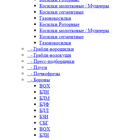
Косилки молотковые / Мульчеры
Косилки сегментные
Газонокосилки
Косилки Роторные
Косилки молотковые / Мульчеры
Косилки сегментные
Газонокосилки
- Грабли-ворошилки
- Грабли-волокуши
- Пресс-подборщики
- Плуги
- Почвофрезы
- Бороны
BQX
БДН
БДМ
БДФ
БДЛ
БЗН
СБГ
BQX
БДН