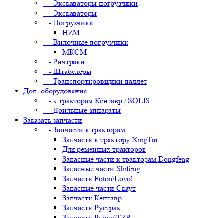
- Экскаваторы погрузчики
- Экскаваторы
- Погрузчики
HZM
- Вилочные погрузчики
МКСМ
- Ричтраки
- Штабелеры
- Транспортировщики паллет
Доп. оборудование
- к тракторам Кентавр / SOLIS
- Доильные аппараты
Заказать запчасти
- Запчасти к тракторам
Запчасти к трактору XingTai
Для ременных тракторов
Запасные части к тракторам Dongfeng
Запасные части Shifeng
Запчасти Foton\Lovol
Запасные части Скаут
Запчасти Кентавр
Запчасти Рустрак
Запчасти Русич\TZR