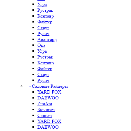
Угра
Рустрак
Кентавр
Файтер
Скаут
Русич
Авангард
Ока
Угра
Рустрак
Кентавр
Файтер
Скаут
Русич
- Садовые Райдеры
YARD FOX
DAEWOO
ZimAni
Steviman
Caiman
YARD FOX
DAEWOO