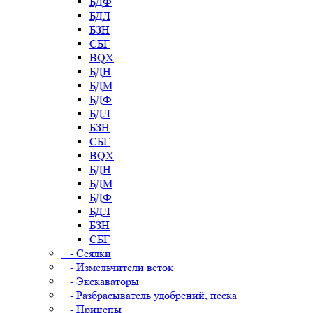
БДФ
БДЛ
БЗН
СБГ
BQX
БДН
БДМ
БДФ
БДЛ
БЗН
СБГ
BQX
БДН
БДМ
БДФ
БДЛ
БЗН
СБГ
- Сеялки
- Измельчители веток
- Экскаваторы
- Разбрасыватель удобрений, песка
- Прицепы