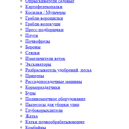
Опрыскиватели садовые
Картофелекопалки
Косилки / Мульчеры
Грабли-ворошилки
Грабли-волокуши
Пресс-подборщики
Плуги
Почвофрезы
Бороны
Сеялки
Измельчители веток
Экскаваторы
Разбрасыватель удобрений, песка
Прицепы
Рассадопосадочные машины
Кормораздатчики
Буры
Поливомоечное оборудование
Пылесосы для уборки улиц
Глубокорыхлители
Жатка
Катки почвообрабатывающие
Комбайны