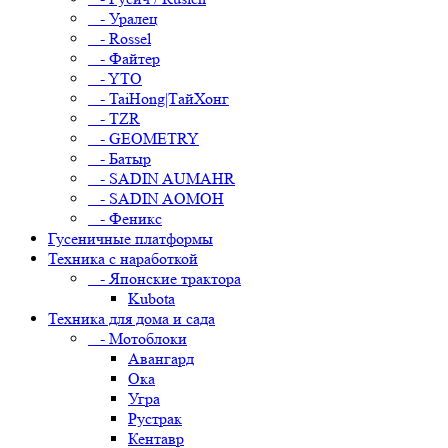
- Уралец
- Rossel
- Файтер
- YTO
- TaiHong|ТайХонг
- TZR
- GEOMETRY
- Батыр
- SADIN AUMAHR
- SADIN AOMOH
- Феникс
Гусеничные платформы
Техника с наработкой
- Японские трактора
Kubota
Техника для дома и сада
- Мотоблоки
Авангард
Ока
Угра
Рустрак
Кентавр