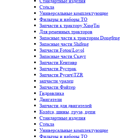
Стандартные изделия
Стёкла
Универсальные комплектующие
Фильтры и наборы ТО
Запчасти к трактору XingTai
Для ременных тракторов
Запасные части к тракторам Dongfeng
Запасные части Shifeng
Запчасти Foton\Lovol
Запасные части Скаут
Запчасти Кентавр
Запчасти Рустрак
Запчасти Русич\TZR
запчасти уралец
Запчасти Файтер
Гидравлика
Двигатели
Запчасти для двигателей
Колёса, шины, груза, цепи
Стандартные изделия
Стёкла
Универсальные комплектующие
Фильтры и наборы ТО