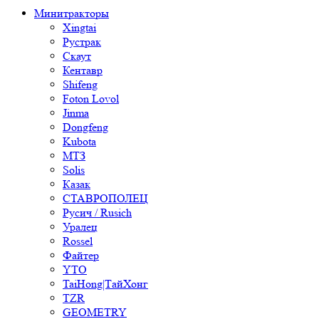
Минитракторы
Xingtai
Рустрак
Скаут
Кентавр
Shifeng
Foton Lovol
Jinma
Dongfeng
Kubota
МТЗ
Solis
Казак
СТАВРОПОЛЕЦ
Русич / Rusich
Уралец
Rossel
Файтер
YTO
TaiHong|ТайХонг
TZR
GEOMETRY