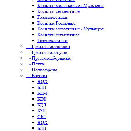
Косилки молотковые / Мульчеры
Косилки сегментные
Газонокосилки
Косилки Роторные
Косилки молотковые / Мульчеры
Косилки сегментные
Газонокосилки
- Грабли-ворошилки
- Грабли-волокуши
- Пресс-подборщики
- Плуги
- Почвофрезы
- Бороны
BQX
БДН
БДМ
БДФ
БДЛ
БЗН
СБГ
BQX
БДН