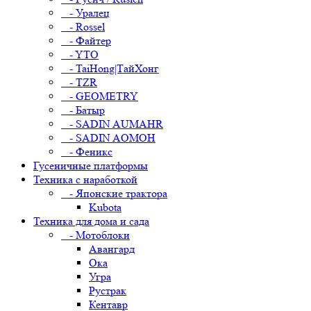
- Уралец
- Rossel
- Файтер
- YTO
- TaiHong|ТайХонг
- TZR
- GEOMETRY
- Батыр
- SADIN AUMAHR
- SADIN AOMOH
- Феникс
Гусеничные платформы
Техника с наработкой
- Японские трактора
Kubota
Техника для дома и сада
- Мотоблоки
Авангард
Ока
Угра
Рустрак
Кентавр