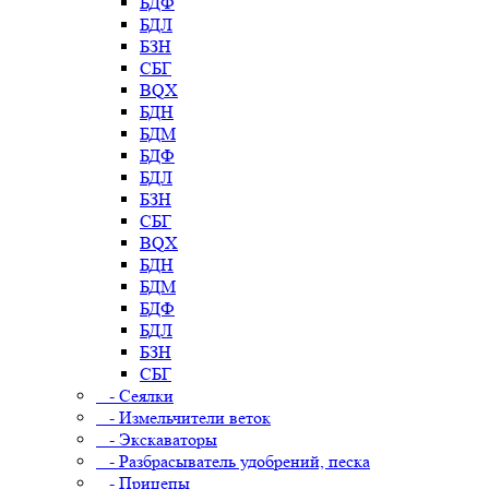
БДФ
БДЛ
БЗН
СБГ
BQX
БДН
БДМ
БДФ
БДЛ
БЗН
СБГ
BQX
БДН
БДМ
БДФ
БДЛ
БЗН
СБГ
- Сеялки
- Измельчители веток
- Экскаваторы
- Разбрасыватель удобрений, песка
- Прицепы