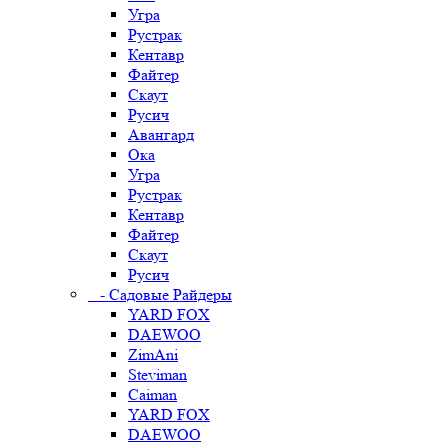
Угра
Рустрак
Кентавр
Файтер
Скаут
Русич
Авангард
Ока
Угра
Рустрак
Кентавр
Файтер
Скаут
Русич
- Садовые Райдеры
YARD FOX
DAEWOO
ZimAni
Steviman
Caiman
YARD FOX
DAEWOO