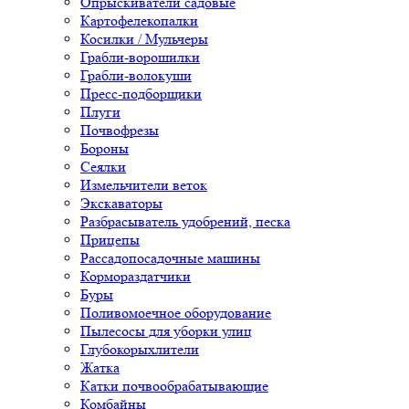
Опрыскиватели садовые
Картофелекопалки
Косилки / Мульчеры
Грабли-ворошилки
Грабли-волокуши
Пресс-подборщики
Плуги
Почвофрезы
Бороны
Сеялки
Измельчители веток
Экскаваторы
Разбрасыватель удобрений, песка
Прицепы
Рассадопосадочные машины
Кормораздатчики
Буры
Поливомоечное оборудование
Пылесосы для уборки улиц
Глубокорыхлители
Жатка
Катки почвообрабатывающие
Комбайны