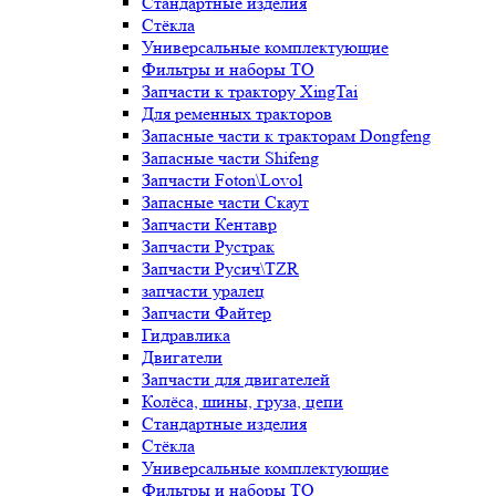
Стандартные изделия
Стёкла
Универсальные комплектующие
Фильтры и наборы ТО
Запчасти к трактору XingTai
Для ременных тракторов
Запасные части к тракторам Dongfeng
Запасные части Shifeng
Запчасти Foton\Lovol
Запасные части Скаут
Запчасти Кентавр
Запчасти Рустрак
Запчасти Русич\TZR
запчасти уралец
Запчасти Файтер
Гидравлика
Двигатели
Запчасти для двигателей
Колёса, шины, груза, цепи
Стандартные изделия
Стёкла
Универсальные комплектующие
Фильтры и наборы ТО