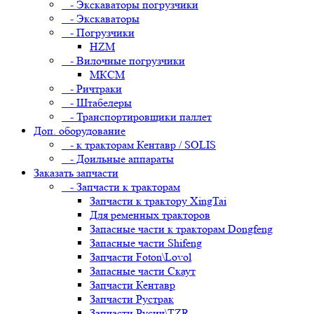
- Экскаваторы погрузчики
- Экскаваторы
- Погрузчики
HZM
- Вилочные погрузчики
МКСМ
- Ричтраки
- Штабелеры
- Транспортировщики паллет
Доп. оборудование
- к тракторам Кентавр / SOLIS
- Доильные аппараты
Заказать запчасти
- Запчасти к тракторам
Запчасти к трактору XingTai
Для ременных тракторов
Запасные части к тракторам Dongfeng
Запасные части Shifeng
Запчасти Foton\Lovol
Запасные части Скаут
Запчасти Кентавр
Запчасти Рустрак
Запчасти Русич\TZR