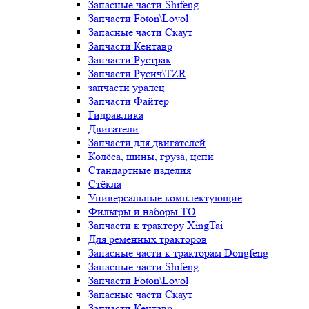
Запасные части Shifeng
Запчасти Foton\Lovol
Запасные части Скаут
Запчасти Кентавр
Запчасти Рустрак
Запчасти Русич\TZR
запчасти уралец
Запчасти Файтер
Гидравлика
Двигатели
Запчасти для двигателей
Колёса, шины, груза, цепи
Стандартные изделия
Стёкла
Универсальные комплектующие
Фильтры и наборы ТО
Запчасти к трактору XingTai
Для ременных тракторов
Запасные части к тракторам Dongfeng
Запасные части Shifeng
Запчасти Foton\Lovol
Запасные части Скаут
Запчасти Кентавр