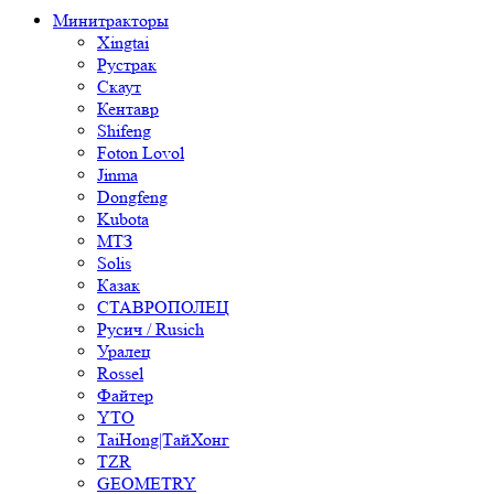
Минитракторы
Xingtai
Рустрак
Скаут
Кентавр
Shifeng
Foton Lovol
Jinma
Dongfeng
Kubota
МТЗ
Solis
Казак
СТАВРОПОЛЕЦ
Русич / Rusich
Уралец
Rossel
Файтер
YTO
TaiHong|ТайХонг
TZR
GEOMETRY