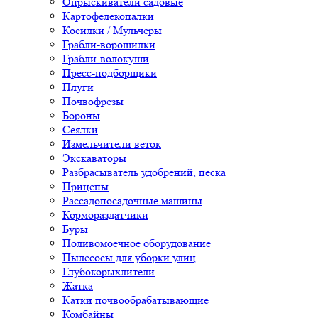
Опрыскиватели садовые
Картофелекопалки
Косилки / Мульчеры
Грабли-ворошилки
Грабли-волокуши
Пресс-подборщики
Плуги
Почвофрезы
Бороны
Сеялки
Измельчители веток
Экскаваторы
Разбрасыватель удобрений, песка
Прицепы
Рассадопосадочные машины
Кормораздатчики
Буры
Поливомоечное оборудование
Пылесосы для уборки улиц
Глубокорыхлители
Жатка
Катки почвообрабатывающие
Комбайны