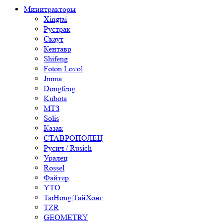
Минитракторы
Xingtai
Рустрак
Скаут
Кентавр
Shifeng
Foton Lovol
Jinma
Dongfeng
Kubota
МТЗ
Solis
Казак
СТАВРОПОЛЕЦ
Русич / Rusich
Уралец
Rossel
Файтер
YTO
TaiHong|ТайХонг
TZR
GEOMETRY