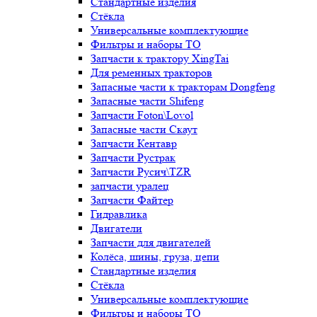
Стандартные изделия
Стёкла
Универсальные комплектующие
Фильтры и наборы ТО
Запчасти к трактору XingTai
Для ременных тракторов
Запасные части к тракторам Dongfeng
Запасные части Shifeng
Запчасти Foton\Lovol
Запасные части Скаут
Запчасти Кентавр
Запчасти Рустрак
Запчасти Русич\TZR
запчасти уралец
Запчасти Файтер
Гидравлика
Двигатели
Запчасти для двигателей
Колёса, шины, груза, цепи
Стандартные изделия
Стёкла
Универсальные комплектующие
Фильтры и наборы ТО