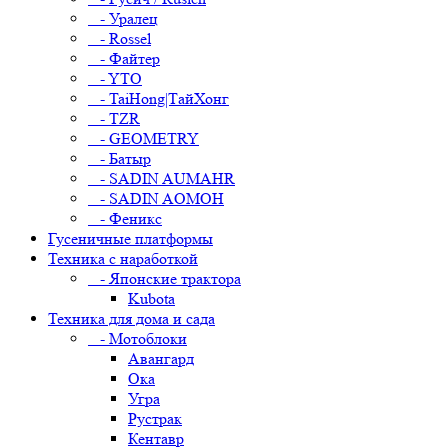
- Уралец
- Rossel
- Файтер
- YTO
- TaiHong|ТайХонг
- TZR
- GEOMETRY
- Батыр
- SADIN AUMAHR
- SADIN AOMOH
- Феникс
Гусеничные платформы
Техника с наработкой
- Японские трактора
Kubota
Техника для дома и сада
- Мотоблоки
Авангард
Ока
Угра
Рустрак
Кентавр