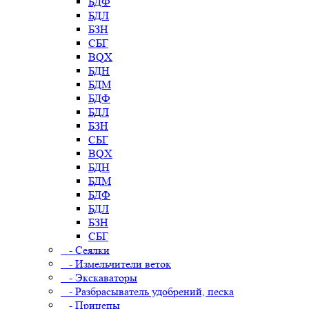
БДФ
БДЛ
БЗН
СБГ
BQX
БДН
БДМ
БДФ
БДЛ
БЗН
СБГ
BQX
БДН
БДМ
БДФ
БДЛ
БЗН
СБГ
- Сеялки
- Измельчители веток
- Экскаваторы
- Разбрасыватель удобрений, песка
- Прицепы