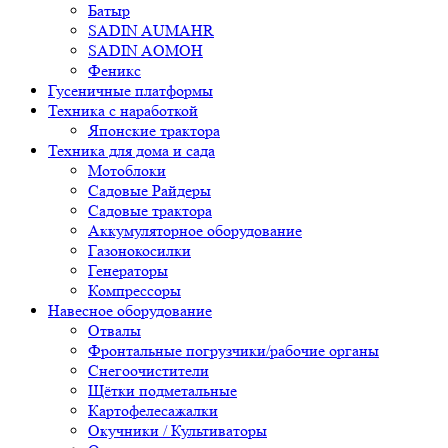
Батыр
SADIN AUMAHR
SADIN AOMOH
Феникс
Гусеничные платформы
Техника с наработкой
Японские трактора
Техника для дома и сада
Мотоблоки
Садовые Райдеры
Садовые трактора
Аккумуляторное оборудование
Газонокосилки
Генераторы
Компрессоры
Навесное оборудование
Отвалы
Фронтальные погрузчики/рабочие органы
Снегоочистители
Щётки подметальные
Картофелесажалки
Окучники / Культиваторы