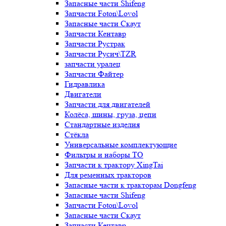
Запасные части Shifeng
Запчасти Foton\Lovol
Запасные части Скаут
Запчасти Кентавр
Запчасти Рустрак
Запчасти Русич\TZR
запчасти уралец
Запчасти Файтер
Гидравлика
Двигатели
Запчасти для двигателей
Колёса, шины, груза, цепи
Стандартные изделия
Стёкла
Универсальные комплектующие
Фильтры и наборы ТО
Запчасти к трактору XingTai
Для ременных тракторов
Запасные части к тракторам Dongfeng
Запасные части Shifeng
Запчасти Foton\Lovol
Запасные части Скаут
Запчасти Кентавр