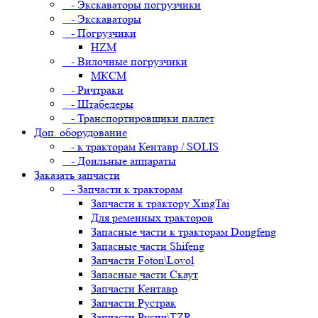
- Экскаваторы погрузчики
- Экскаваторы
- Погрузчики
HZM
- Вилочные погрузчики
МКСМ
- Ричтраки
- Штабелеры
- Транспортировщики паллет
Доп. оборудование
- к тракторам Кентавр / SOLIS
- Доильные аппараты
Заказать запчасти
- Запчасти к тракторам
Запчасти к трактору XingTai
Для ременных тракторов
Запасные части к тракторам Dongfeng
Запасные части Shifeng
Запчасти Foton\Lovol
Запасные части Скаут
Запчасти Кентавр
Запчасти Рустрак
Запчасти Русич\TZR