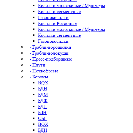
Косилки молотковые / Мульчеры
Косилки сегментные
Газонокосилки
Косилки Роторные
Косилки молотковые / Мульчеры
Косилки сегментные
Газонокосилки
- Грабли-ворошилки
- Грабли-волокуши
- Пресс-подборщики
- Плуги
- Почвофрезы
- Бороны
BQX
БДН
БДМ
БДФ
БДЛ
БЗН
СБГ
BQX
БДН