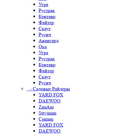
Угра
Рустрак
Кентавр
Файтер
Скаут
Русич
Авангард
Ока
Угра
Рустрак
Кентавр
Файтер
Скаут
Русич
- Садовые Райдеры
YARD FOX
DAEWOO
ZimAni
Steviman
Caiman
YARD FOX
DAEWOO