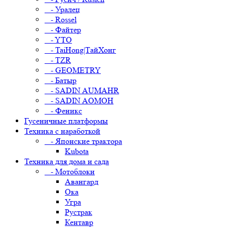
- Уралец
- Rossel
- Файтер
- YTO
- TaiHong|ТайХонг
- TZR
- GEOMETRY
- Батыр
- SADIN AUMAHR
- SADIN AOMOH
- Феникс
Гусеничные платформы
Техника с наработкой
- Японские трактора
Kubota
Техника для дома и сада
- Мотоблоки
Авангард
Ока
Угра
Рустрак
Кентавр