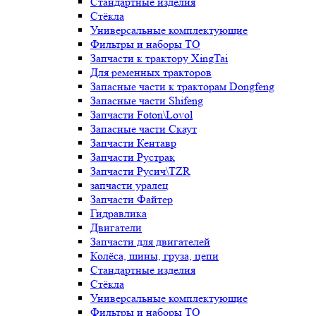
Стандартные изделия
Стёкла
Универсальные комплектующие
Фильтры и наборы ТО
Запчасти к трактору XingTai
Для ременных тракторов
Запасные части к тракторам Dongfeng
Запасные части Shifeng
Запчасти Foton\Lovol
Запасные части Скаут
Запчасти Кентавр
Запчасти Рустрак
Запчасти Русич\TZR
запчасти уралец
Запчасти Файтер
Гидравлика
Двигатели
Запчасти для двигателей
Колёса, шины, груза, цепи
Стандартные изделия
Стёкла
Универсальные комплектующие
Фильтры и наборы ТО