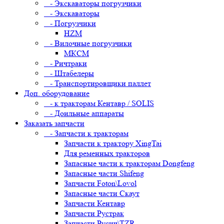
- Экскаваторы погрузчики
- Экскаваторы
- Погрузчики
HZM
- Вилочные погрузчики
МКСМ
- Ричтраки
- Штабелеры
- Транспортировщики паллет
Доп. оборудование
- к тракторам Кентавр / SOLIS
- Доильные аппараты
Заказать запчасти
- Запчасти к тракторам
Запчасти к трактору XingTai
Для ременных тракторов
Запасные части к тракторам Dongfeng
Запасные части Shifeng
Запчасти Foton\Lovol
Запасные части Скаут
Запчасти Кентавр
Запчасти Рустрак
Запчасти Русич\TZR