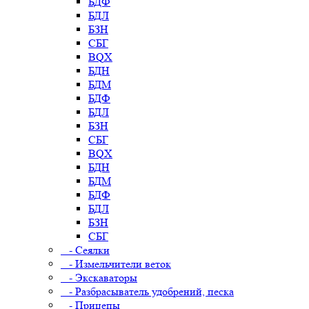
БДФ
БДЛ
БЗН
СБГ
BQX
БДН
БДМ
БДФ
БДЛ
БЗН
СБГ
BQX
БДН
БДМ
БДФ
БДЛ
БЗН
СБГ
- Сеялки
- Измельчители веток
- Экскаваторы
- Разбрасыватель удобрений, песка
- Прицепы