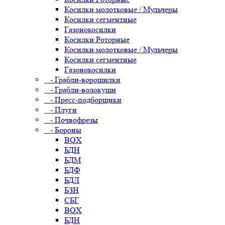
Косилки молотковые / Мульчеры
Косилки сегментные
Газонокосилки
Косилки Роторные
Косилки молотковые / Мульчеры
Косилки сегментные
Газонокосилки
- Грабли-ворошилки
- Грабли-волокуши
- Пресс-подборщики
- Плуги
- Почвофрезы
- Бороны
BQX
БДН
БДМ
БДФ
БДЛ
БЗН
СБГ
BQX
БДН