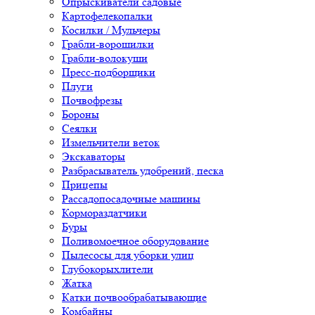
Опрыскиватели садовые
Картофелекопалки
Косилки / Мульчеры
Грабли-ворошилки
Грабли-волокуши
Пресс-подборщики
Плуги
Почвофрезы
Бороны
Сеялки
Измельчители веток
Экскаваторы
Разбрасыватель удобрений, песка
Прицепы
Рассадопосадочные машины
Кормораздатчики
Буры
Поливомоечное оборудование
Пылесосы для уборки улиц
Глубокорыхлители
Жатка
Катки почвообрабатывающие
Комбайны