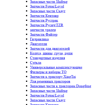
Запасные части Shifeng
Запчасти Foton\Lovol
Запасные части Скаут
Запчасти Кентавр
Запчасти Рустрак
Запчасти Русич\TZR
запчасти уралец
Запчасти Файтер
Гидравлика
Двигатели
Запчасти для двигателей
Колёса, шины, груза, цепи
Стандартные изделия
Стёкла
Универсальные комплектующие
Фильтры и наборы ТО
Запчасти к трактору XingTai
Для ременных тракторов
Запасные части к тракторам Dongfeng
Запасные части Shifeng
Запчасти Foton\Lovol
Запасные части Скаут
Запчасти Кентавр