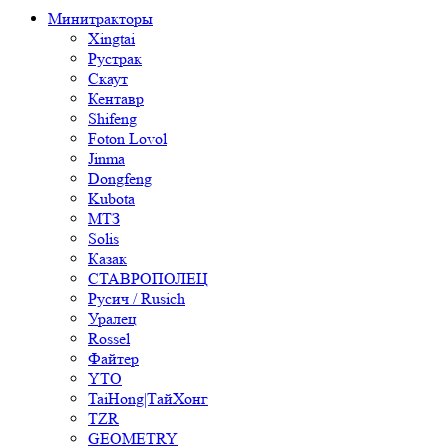
Минитракторы
Xingtai
Рустрак
Скаут
Кентавр
Shifeng
Foton Lovol
Jinma
Dongfeng
Kubota
МТЗ
Solis
Казак
СТАВРОПОЛЕЦ
Русич / Rusich
Уралец
Rossel
Файтер
YTO
TaiHong|ТайХонг
TZR
GEOMETRY