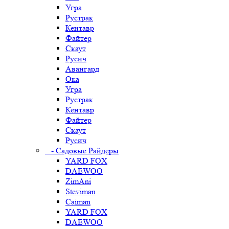
Угра
Рустрак
Кентавр
Файтер
Скаут
Русич
Авангард
Ока
Угра
Рустрак
Кентавр
Файтер
Скаут
Русич
- Садовые Райдеры
YARD FOX
DAEWOO
ZimAni
Steviman
Caiman
YARD FOX
DAEWOO