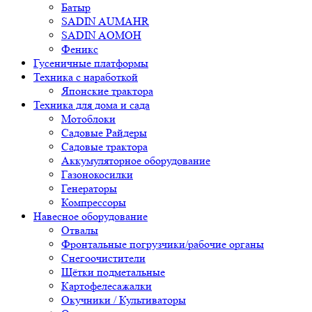
Батыр
SADIN AUMAHR
SADIN AOMOH
Феникс
Гусеничные платформы
Техника с наработкой
Японские трактора
Техника для дома и сада
Мотоблоки
Садовые Райдеры
Садовые трактора
Аккумуляторное оборудование
Газонокосилки
Генераторы
Компрессоры
Навесное оборудование
Отвалы
Фронтальные погрузчики/рабочие органы
Снегоочистители
Щётки подметальные
Картофелесажалки
Окучники / Культиваторы