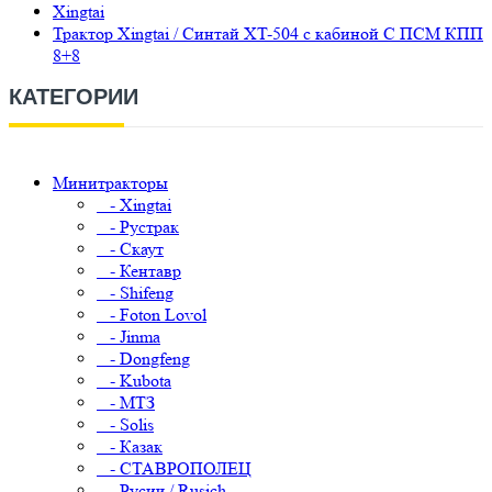
Xingtai
Трактор Xingtai / Синтай XT-504 с кабиной С ПСМ КПП
8+8
КАТЕГОРИИ
Минитракторы
- Xingtai
- Рустрак
- Скаут
- Кентавр
- Shifeng
- Foton Lovol
- Jinma
- Dongfeng
- Kubota
- МТЗ
- Solis
- Казак
- СТАВРОПОЛЕЦ
- Русич / Rusich