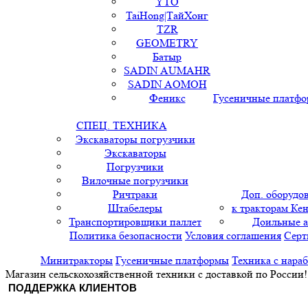
YTO
TaiHong|ТайХонг
TZR
GEOMETRY
Батыр
SADIN AUMAHR
SADIN AOMOH
Феникс
Гусеничные платф
СПЕЦ. ТЕХНИКА
Экскаваторы погрузчики
Экскаваторы
Погрузчики
Вилочные погрузчики
Ричтраки
Доп. оборудо
Штабелеры
к тракторам Кен
Транспортировщики паллет
Доильные 
Политика безопасности
Условия соглашения
Серт
Минитракторы
Гусеничные платформы
Техника с нара
Магазин сельскохозяйственной техники с доставкой по России!
ПОДДЕРЖКА КЛИЕНТОВ