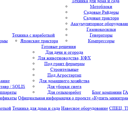
Техника для дома и сада
Мотоблоки
Садовые Райдеры
Садовые трактора
Аккумуляторное оборудован
Газонокосилки
Техника с наработкой
Генераторы
ормы
Японские трактора
Компрессоры
Готовые решения
Для дачи и огорода
Для животноводства, КФХ
Под грант фермерам
Строительные
Под Агростартап
вание
Для домашнего хозяйства
тавр / SOLIS
Для уборки снега
аппараты
Для сельхозработ
Блог компании
Г
ификаты
Официальная информация о проекте «Купить минитра
боткой
Техника для дома и сада
Навесное оборудование
СПЕЦ. 