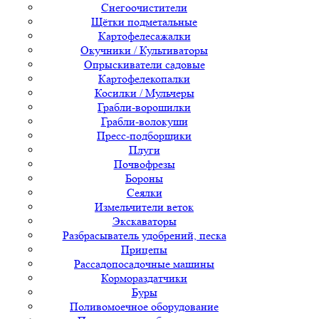
Снегоочистители
Щётки подметальные
Картофелесажалки
Окучники / Культиваторы
Опрыскиватели садовые
Картофелекопалки
Косилки / Мульчеры
Грабли-ворошилки
Грабли-волокуши
Пресс-подборщики
Плуги
Почвофрезы
Бороны
Сеялки
Измельчители веток
Экскаваторы
Разбрасыватель удобрений, песка
Прицепы
Рассадопосадочные машины
Кормораздатчики
Буры
Поливомоечное оборудование