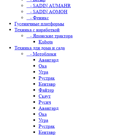
- SADIN AUMAHR
- SADIN AOMOH
- Феникс
Гусеничные платформы
Техника с наработкой
- Японские трактора
Kubota
Техника для дома и сада
- Мотоблоки
Авангард
Ока
Угра
Рустрак
Кентавр
Файтер
Скаут
Русич
Авангард
Ока
Угра
Рустрак
Кентавр