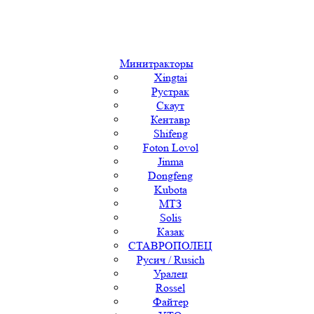
Минитракторы
Xingtai
Рустрак
Скаут
Кентавр
Shifeng
Foton Lovol
Jinma
Dongfeng
Kubota
МТЗ
Solis
Казак
СТАВРОПОЛЕЦ
Русич / Rusich
Уралец
Rossel
Файтер