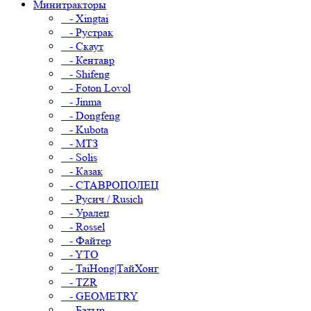
Минитракторы
- Xingtai
- Рустрак
- Скаут
- Кентавр
- Shifeng
- Foton Lovol
- Jinma
- Dongfeng
- Kubota
- МТЗ
- Solis
- Казак
- СТАВРОПОЛЕЦ
- Русич / Rusich
- Уралец
- Rossel
- Файтер
- YTO
- TaiHong|ТайХонг
- TZR
- GEOMETRY
- Батыр