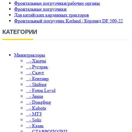
Фронтальные погрузчики/рабочие органы
Фронтальные погрузчики
Для китайских карданных тракторов
Фронтальный погрузчик Kerland / Керланд DF 500-22
КАТЕГОРИИ
Минитракторы
- Xingtai
- Рустрак
- Скаут
- Кентавр
- Shifeng
- Foton Lovol
- Jinma
- Dongfeng
- Kubota
- МТЗ
- Solis
- Казак
- СТАВРОПОЛЕЦ