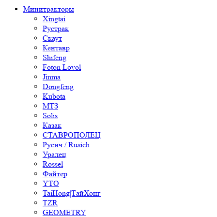
Минитракторы
Xingtai
Рустрак
Скаут
Кентавр
Shifeng
Foton Lovol
Jinma
Dongfeng
Kubota
МТЗ
Solis
Казак
СТАВРОПОЛЕЦ
Русич / Rusich
Уралец
Rossel
Файтер
YTO
TaiHong|ТайХонг
TZR
GEOMETRY