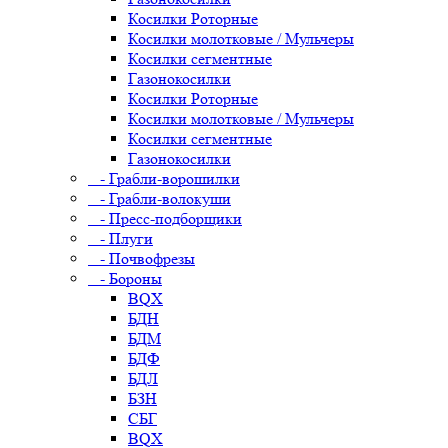
Косилки Роторные
Косилки молотковые / Мульчеры
Косилки сегментные
Газонокосилки
Косилки Роторные
Косилки молотковые / Мульчеры
Косилки сегментные
Газонокосилки
- Грабли-ворошилки
- Грабли-волокуши
- Пресс-подборщики
- Плуги
- Почвофрезы
- Бороны
BQX
БДН
БДМ
БДФ
БДЛ
БЗН
СБГ
BQX