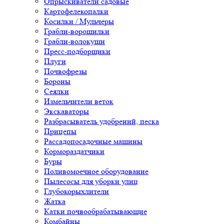
Опрыскиватели садовые
Картофелекопалки
Косилки / Мульчеры
Грабли-ворошилки
Грабли-волокуши
Пресс-подборщики
Плуги
Почвофрезы
Бороны
Сеялки
Измельчители веток
Экскаваторы
Разбрасыватель удобрений, песка
Прицепы
Рассадопосадочные машины
Кормораздатчики
Буры
Поливомоечное оборудование
Пылесосы для уборки улиц
Глубокорыхлители
Жатка
Катки почвообрабатывающие
Комбайны