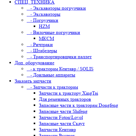
СПЕЦ. ТЕХНИКА
- Экскаваторы погрузчики
- Экскаваторы
- Погрузчики
HZM
- Вилочные погрузчики
МКСМ
- Ричтраки
- Штабелеры
- Транспортировщики паллет
Доп. оборудование
- к тракторам Кентавр / SOLIS
- Доильные аппараты
Заказать запчасти
- Запчасти к тракторам
Запчасти к трактору XingTai
Для ременных тракторов
Запасные части к тракторам Dongfeng
Запасные части Shifeng
Запчасти Foton\Lovol
Запасные части Скаут
Запчасти Кентавр
Запчасти Рустрак