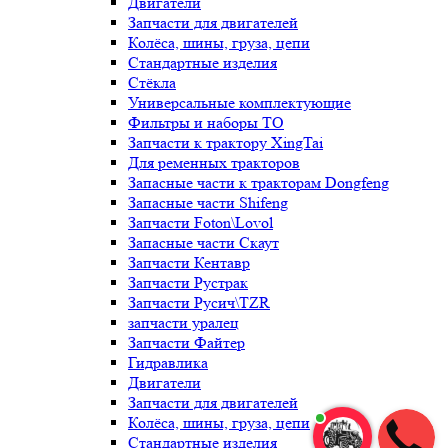
Двигатели
Запчасти для двигателей
Колёса, шины, груза, цепи
Стандартные изделия
Стёкла
Универсальные комплектующие
Фильтры и наборы ТО
Запчасти к трактору XingTai
Для ременных тракторов
Запасные части к тракторам Dongfeng
Запасные части Shifeng
Запчасти Foton\Lovol
Запасные части Скаут
Запчасти Кентавр
Запчасти Рустрак
Запчасти Русич\TZR
запчасти уралец
Запчасти Файтер
Гидравлика
Двигатели
Запчасти для двигателей
Колёса, шины, груза, цепи
Стандартные изделия