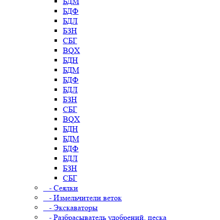
БДМ
БДФ
БДЛ
БЗН
СБГ
BQX
БДН
БДМ
БДФ
БДЛ
БЗН
СБГ
BQX
БДН
БДМ
БДФ
БДЛ
БЗН
СБГ
- Сеялки
- Измельчители веток
- Экскаваторы
- Разбрасыватель удобрений, песка