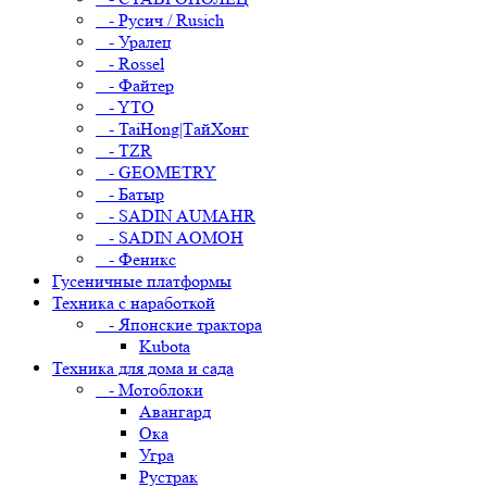
- Русич / Rusich
- Уралец
- Rossel
- Файтер
- YTO
- TaiHong|ТайХонг
- TZR
- GEOMETRY
- Батыр
- SADIN AUMAHR
- SADIN AOMOH
- Феникс
Гусеничные платформы
Техника с наработкой
- Японские трактора
Kubota
Техника для дома и сада
- Мотоблоки
Авангард
Ока
Угра
Рустрак