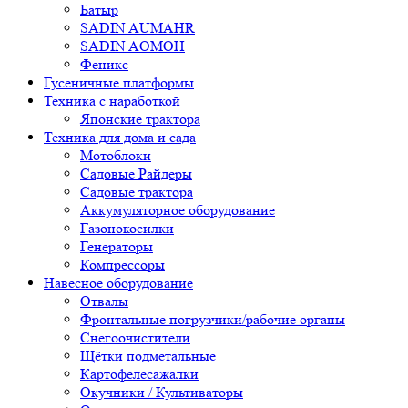
Батыр
SADIN AUMAHR
SADIN AOMOH
Феникс
Гусеничные платформы
Техника с наработкой
Японские трактора
Техника для дома и сада
Мотоблоки
Садовые Райдеры
Садовые трактора
Аккумуляторное оборудование
Газонокосилки
Генераторы
Компрессоры
Навесное оборудование
Отвалы
Фронтальные погрузчики/рабочие органы
Снегоочистители
Щётки подметальные
Картофелесажалки
Окучники / Культиваторы