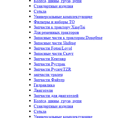
Колёса, шины, груза, цепи
Стандартные изделия
Стёкла
Универсальные комплектующие
Фильтры и наборы ТО
Запчасти к трактору XingTai
Для ременных тракторов
Запасные части к тракторам Dongfeng
Запасные части Shifeng
Запчасти Foton\Lovol
Запасные части Скаут
Запчасти Кентавр
Запчасти Рустрак
Запчасти Русич\TZR
запчасти уралец
Запчасти Файтер
Гидравлика
Двигатели
Запчасти для двигателей
Колёса, шины, груза, цепи
Стандартные изделия
Стёкла
Универсальные комплектующие