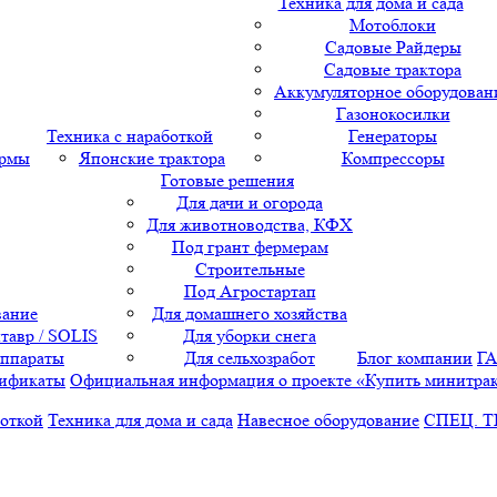
Техника для дома и сада
Мотоблоки
Садовые Райдеры
Садовые трактора
Аккумуляторное оборудован
Газонокосилки
Техника с наработкой
Генераторы
ормы
Японские трактора
Компрессоры
Готовые решения
Для дачи и огорода
Для животноводства, КФХ
Под грант фермерам
Строительные
Под Агростартап
вание
Для домашнего хозяйства
тавр / SOLIS
Для уборки снега
аппараты
Для сельхозработ
Блог компании
Г
ификаты
Официальная информация о проекте «Купить минитра
боткой
Техника для дома и сада
Навесное оборудование
СПЕЦ. 