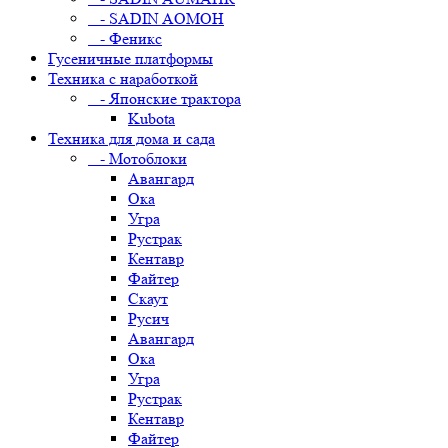
- SADIN AOMOH
- Феникс
Гусеничные платформы
Техника с наработкой
- Японские трактора
Kubota
Техника для дома и сада
- Мотоблоки
Авангард
Ока
Угра
Рустрак
Кентавр
Файтер
Скаут
Русич
Авангард
Ока
Угра
Рустрак
Кентавр
Файтер