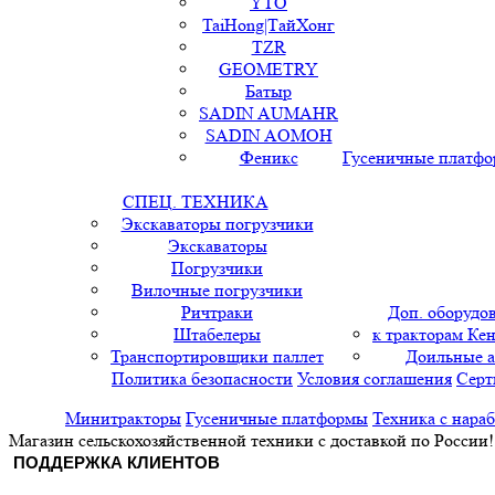
YTO
TaiHong|ТайХонг
TZR
GEOMETRY
Батыр
SADIN AUMAHR
SADIN AOMOH
Феникс
Гусеничные платф
СПЕЦ. ТЕХНИКА
Экскаваторы погрузчики
Экскаваторы
Погрузчики
Вилочные погрузчики
Ричтраки
Доп. оборудо
Штабелеры
к тракторам Кен
Транспортировщики паллет
Доильные 
Политика безопасности
Условия соглашения
Серт
Минитракторы
Гусеничные платформы
Техника с нара
Магазин сельскохозяйственной техники с доставкой по России!
ПОДДЕРЖКА КЛИЕНТОВ