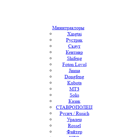
Минитракторы
Xingtai
Рустрак
Скаут
Кентавр
Shifeng
Foton Lovol
Jinma
Dongfeng
Kubota
МТЗ
Solis
Казак
СТАВРОПОЛЕЦ
Русич / Rusich
Уралец
Rossel
Файтер