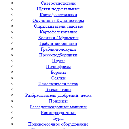
Снегоочистители
Щётки подметальные
Картофелесажалки
Окучники / Культиваторы
Опрыскиватели садовые
Картофелекопалки
Косилки / Мульчеры
Грабли-ворошилки
Грабли-волокуши
Пресс-подборщики
Плуги
Почвофрезы
Бороны
Сеялки
Измельчители веток
Экскаваторы
Разбрасыватель удобрений, песка
Прицепы
Рассадопосадочные машины
Кормораздатчики
Буры
Поливомоечное оборудование