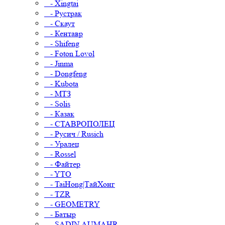
- Xingtai
- Рустрак
- Скаут
- Кентавр
- Shifeng
- Foton Lovol
- Jinma
- Dongfeng
- Kubota
- МТЗ
- Solis
- Казак
- СТАВРОПОЛЕЦ
- Русич / Rusich
- Уралец
- Rossel
- Файтер
- YTO
- TaiHong|ТайХонг
- TZR
- GEOMETRY
- Батыр
- SADIN AUMAHR