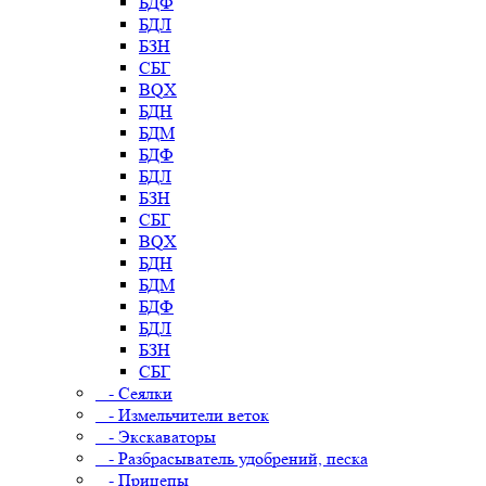
БДФ
БДЛ
БЗН
СБГ
BQX
БДН
БДМ
БДФ
БДЛ
БЗН
СБГ
BQX
БДН
БДМ
БДФ
БДЛ
БЗН
СБГ
- Сеялки
- Измельчители веток
- Экскаваторы
- Разбрасыватель удобрений, песка
- Прицепы