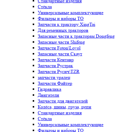
Стандартные изделия
Стёкла
Универсальные комплектующие
Фильтры и наборы ТО
Запчасти к трактору XingTai
Для ременных тракторов
Запасные части к тракторам Dongfeng
Запасные части Shifeng
Запчасти Foton\Lovol
Запасные части Скаут
Запчасти Кентавр
Запчасти Рустрак
Запчасти Русич\TZR
запчасти уралец
Запчасти Файтер
Гидравлика
Двигатели
Запчасти для двигателей
Колёса, шины, груза, цепи
Стандартные изделия
Стёкла
Универсальные комплектующие
Фильтры и наборы ТО