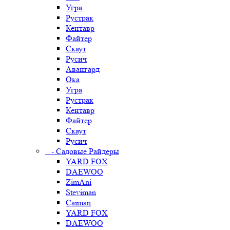
Угра
Рустрак
Кентавр
Файтер
Скаут
Русич
Авангард
Ока
Угра
Рустрак
Кентавр
Файтер
Скаут
Русич
- Садовые Райдеры
YARD FOX
DAEWOO
ZimAni
Steviman
Caiman
YARD FOX
DAEWOO