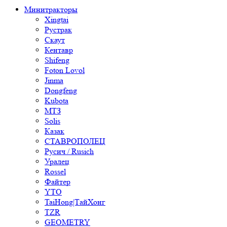
Минитракторы
Xingtai
Рустрак
Скаут
Кентавр
Shifeng
Foton Lovol
Jinma
Dongfeng
Kubota
МТЗ
Solis
Казак
СТАВРОПОЛЕЦ
Русич / Rusich
Уралец
Rossel
Файтер
YTO
TaiHong|ТайХонг
TZR
GEOMETRY