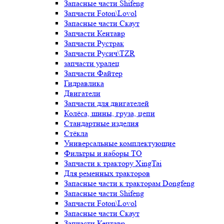
Запасные части Shifeng
Запчасти Foton\Lovol
Запасные части Скаут
Запчасти Кентавр
Запчасти Рустрак
Запчасти Русич\TZR
запчасти уралец
Запчасти Файтер
Гидравлика
Двигатели
Запчасти для двигателей
Колёса, шины, груза, цепи
Стандартные изделия
Стёкла
Универсальные комплектующие
Фильтры и наборы ТО
Запчасти к трактору XingTai
Для ременных тракторов
Запасные части к тракторам Dongfeng
Запасные части Shifeng
Запчасти Foton\Lovol
Запасные части Скаут
Запчасти Кентавр