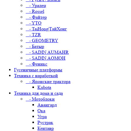
- Уралец
- Rossel
- Файтер
- YTO
- TaiHong|ТайХонг
- TZR
- GEOMETRY
- Батыр
- SADIN AUMAHR
- SADIN AOMOH
- Феникс
Гусеничные платформы
Техника с наработкой
- Японские трактора
Kubota
Техника для дома и сада
- Мотоблоки
Авангард
Ока
Угра
Рустрак
Кентавр