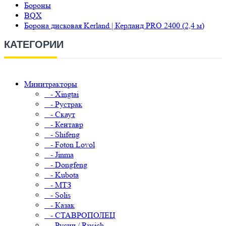
Бороны
BQX
Борона дисковая Kerland | Керланд PRO 2400 (2,4 м)
КАТЕГОРИИ
Минитракторы
- Xingtai
- Рустрак
- Скаут
- Кентавр
- Shifeng
- Foton Lovol
- Jinma
- Dongfeng
- Kubota
- МТЗ
- Solis
- Казак
- СТАВРОПОЛЕЦ
- Русич / Rusich