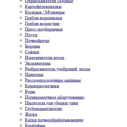
Опрыскиватели садовые
Картофелекопалки
Косилки / Мульчеры
Грабли-ворошилки
Грабли-волокуши
Пресс-подборщики
Плуги
Почвофрезы
Бороны
Сеялки
Измельчители веток
Экскаваторы
Разбрасыватель удобрений, песка
Прицепы
Рассадопосадочные машины
Кормораздатчики
Буры
Поливомоечное оборудование
Пылесосы для уборки улиц
Глубокорыхлители
Жатка
Катки почвообрабатывающие
Комбайны