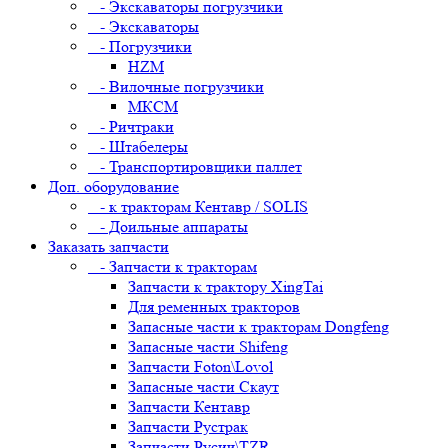
- Экскаваторы погрузчики
- Экскаваторы
- Погрузчики
HZM
- Вилочные погрузчики
МКСМ
- Ричтраки
- Штабелеры
- Транспортировщики паллет
Доп. оборудование
- к тракторам Кентавр / SOLIS
- Доильные аппараты
Заказать запчасти
- Запчасти к тракторам
Запчасти к трактору XingTai
Для ременных тракторов
Запасные части к тракторам Dongfeng
Запасные части Shifeng
Запчасти Foton\Lovol
Запасные части Скаут
Запчасти Кентавр
Запчасти Рустрак
Запчасти Русич\TZR