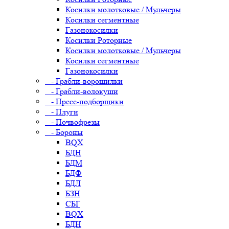
Косилки молотковые / Мульчеры
Косилки сегментные
Газонокосилки
Косилки Роторные
Косилки молотковые / Мульчеры
Косилки сегментные
Газонокосилки
- Грабли-ворошилки
- Грабли-волокуши
- Пресс-подборщики
- Плуги
- Почвофрезы
- Бороны
BQX
БДН
БДМ
БДФ
БДЛ
БЗН
СБГ
BQX
БДН