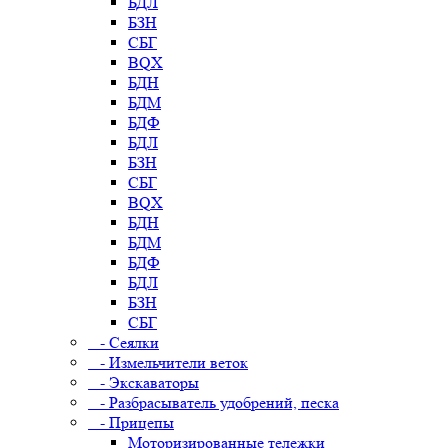
БДЛ
БЗН
СБГ
BQX
БДН
БДМ
БДФ
БДЛ
БЗН
СБГ
BQX
БДН
БДМ
БДФ
БДЛ
БЗН
СБГ
- Сеялки
- Измельчители веток
- Экскаваторы
- Разбрасыватель удобрений, песка
- Прицепы
Моторизированные тележки