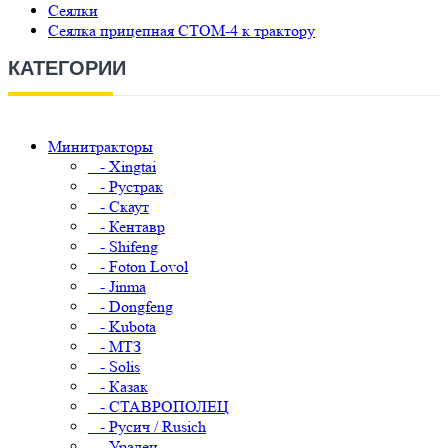
Сеялки
Сеялка прицепная СТОМ-4 к трактору
КАТЕГОРИИ
Минитракторы
- Xingtai
- Рустрак
- Скаут
- Кентавр
- Shifeng
- Foton Lovol
- Jinma
- Dongfeng
- Kubota
- МТЗ
- Solis
- Казак
- СТАВРОПОЛЕЦ
- Русич / Rusich
- Уралец