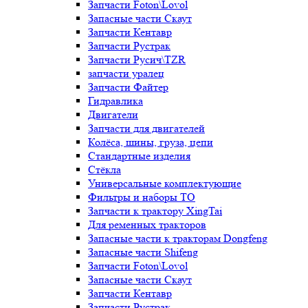
Запчасти Foton\Lovol
Запасные части Скаут
Запчасти Кентавр
Запчасти Рустрак
Запчасти Русич\TZR
запчасти уралец
Запчасти Файтер
Гидравлика
Двигатели
Запчасти для двигателей
Колёса, шины, груза, цепи
Стандартные изделия
Стёкла
Универсальные комплектующие
Фильтры и наборы ТО
Запчасти к трактору XingTai
Для ременных тракторов
Запасные части к тракторам Dongfeng
Запасные части Shifeng
Запчасти Foton\Lovol
Запасные части Скаут
Запчасти Кентавр
Запчасти Рустрак