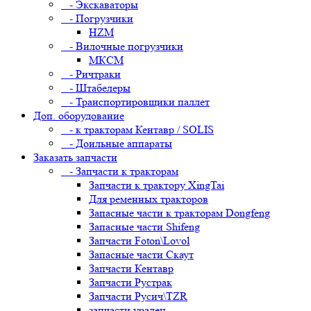
- Экскаваторы
- Погрузчики
HZM
- Вилочные погрузчики
МКСМ
- Ричтраки
- Штабелеры
- Транспортировщики паллет
Доп. оборудование
- к тракторам Кентавр / SOLIS
- Доильные аппараты
Заказать запчасти
- Запчасти к тракторам
Запчасти к трактору XingTai
Для ременных тракторов
Запасные части к тракторам Dongfeng
Запасные части Shifeng
Запчасти Foton\Lovol
Запасные части Скаут
Запчасти Кентавр
Запчасти Рустрак
Запчасти Русич\TZR
запчасти уралец