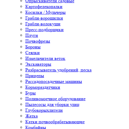
Опрыскиватели садовые
Картофелекопалки
Косилки / Мульчеры
Грабли-ворошилки
Грабли-волокуши
Пресс-подборщики
Плуги
Почвофрезы
Бороны
Сеялки
Измельчители веток
Экскаваторы
Разбрасыватель удобрений, песка
Прицепы
Рассадопосадочные машины
Кормораздатчики
Буры
Поливомоечное оборудование
Пылесосы для уборки улиц
Глубокорыхлители
Жатка
Катки почвообрабатывающие
Комбайны