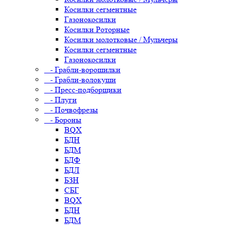
Косилки сегментные
Газонокосилки
Косилки Роторные
Косилки молотковые / Мульчеры
Косилки сегментные
Газонокосилки
- Грабли-ворошилки
- Грабли-волокуши
- Пресс-подборщики
- Плуги
- Почвофрезы
- Бороны
BQX
БДН
БДМ
БДФ
БДЛ
БЗН
СБГ
BQX
БДН
БДМ