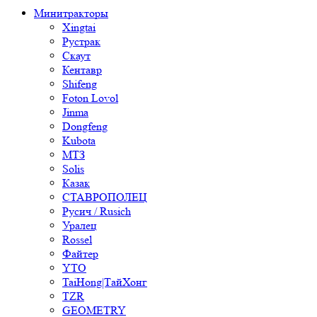
Минитракторы
Xingtai
Рустрак
Скаут
Кентавр
Shifeng
Foton Lovol
Jinma
Dongfeng
Kubota
МТЗ
Solis
Казак
СТАВРОПОЛЕЦ
Русич / Rusich
Уралец
Rossel
Файтер
YTO
TaiHong|ТайХонг
TZR
GEOMETRY