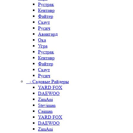
Рустрак
Кентавр
Файтер
Скаут
Русич
Авангард
Ока
Угра
Рустрак
Кентавр
Файтер
Скаут
Русич
- Садовые Райдеры
YARD FOX
DAEWOO
ZimAni
Steviman
Caiman
YARD FOX
DAEWOO
ZimAni