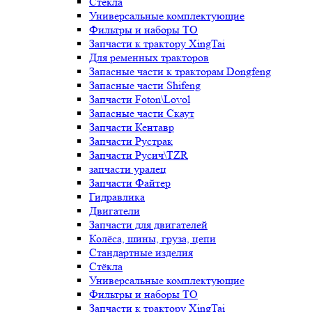
Стёкла
Универсальные комплектующие
Фильтры и наборы ТО
Запчасти к трактору XingTai
Для ременных тракторов
Запасные части к тракторам Dongfeng
Запасные части Shifeng
Запчасти Foton\Lovol
Запасные части Скаут
Запчасти Кентавр
Запчасти Рустрак
Запчасти Русич\TZR
запчасти уралец
Запчасти Файтер
Гидравлика
Двигатели
Запчасти для двигателей
Колёса, шины, груза, цепи
Стандартные изделия
Стёкла
Универсальные комплектующие
Фильтры и наборы ТО
Запчасти к трактору XingTai