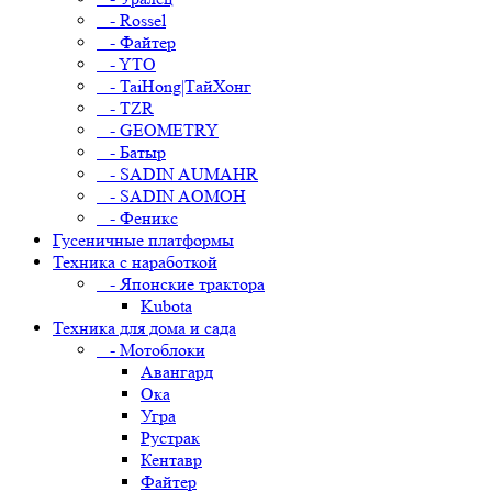
- Rossel
- Файтер
- YTO
- TaiHong|ТайХонг
- TZR
- GEOMETRY
- Батыр
- SADIN AUMAHR
- SADIN AOMOH
- Феникс
Гусеничные платформы
Техника с наработкой
- Японские трактора
Kubota
Техника для дома и сада
- Мотоблоки
Авангард
Ока
Угра
Рустрак
Кентавр
Файтер