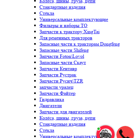
Колёса, шины, груза, цепи
Стандартные изделия
Стёкла
Универсальные комплектующие
Фильтры и наборы ТО
Запчасти к трактору XingTai
Для ременных тракторов
Запасные части к тракторам Dongfeng
Запасные части Shifeng
Запчасти Foton\Lovol
Запасные части Скаут
Запчасти Кентавр
Запчасти Рустрак
Запчасти Русич\TZR
запчасти уралец
Запчасти Файтер
Гидравлика
Двигатели
Запчасти для двигателей
Колёса, шины, груза, цепи
Стандартные изделия
Стёкла
Универсальные комплектующие