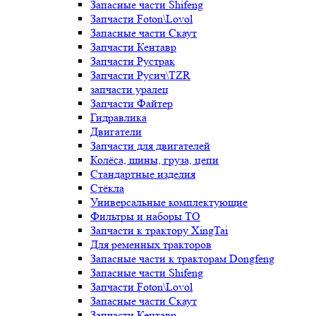
Запасные части Shifeng
Запчасти Foton\Lovol
Запасные части Скаут
Запчасти Кентавр
Запчасти Рустрак
Запчасти Русич\TZR
запчасти уралец
Запчасти Файтер
Гидравлика
Двигатели
Запчасти для двигателей
Колёса, шины, груза, цепи
Стандартные изделия
Стёкла
Универсальные комплектующие
Фильтры и наборы ТО
Запчасти к трактору XingTai
Для ременных тракторов
Запасные части к тракторам Dongfeng
Запасные части Shifeng
Запчасти Foton\Lovol
Запасные части Скаут
Запчасти Кентавр