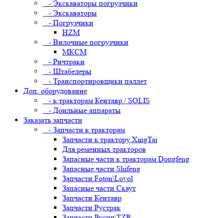
- Экскаваторы погрузчики
- Экскаваторы
- Погрузчики
HZM
- Вилочные погрузчики
МКСМ
- Ричтраки
- Штабелеры
- Транспортировщики паллет
Доп. оборудование
- к тракторам Кентавр / SOLIS
- Доильные аппараты
Заказать запчасти
- Запчасти к тракторам
Запчасти к трактору XingTai
Для ременных тракторов
Запасные части к тракторам Dongfeng
Запасные части Shifeng
Запчасти Foton\Lovol
Запасные части Скаут
Запчасти Кентавр
Запчасти Рустрак
Запчасти Русич\TZR