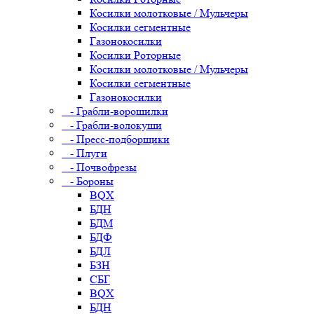
Косилки молотковые / Мульчеры
Косилки сегментные
Газонокосилки
Косилки Роторные
Косилки молотковые / Мульчеры
Косилки сегментные
Газонокосилки
- Грабли-ворошилки
- Грабли-волокуши
- Пресс-подборщики
- Плуги
- Почвофрезы
- Бороны
BQX
БДН
БДМ
БДФ
БДЛ
БЗН
СБГ
BQX
БДН