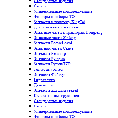
Стандартные изделия
Стёкла
Универсальные комплектующие
Фильтры и наборы ТО
Запчасти к трактору XingTai
Для ременных тракторов
Запасные части к тракторам Dongfeng
Запасные части Shifeng
Запчасти Foton\Lovol
Запасные части Скаут
Запчасти Кентавр
Запчасти Рустрак
Запчасти Русич\TZR
запчасти уралец
Запчасти Файтер
Гидравлика
Двигатели
Запчасти для двигателей
Колёса, шины, груза, цепи
Стандартные изделия
Стёкла
Универсальные комплектующие
Фильтры и наборы ТО