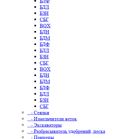
БДФ
БДЛ
БЗН
СБГ
BQX
БДН
БДМ
БДФ
БДЛ
БЗН
СБГ
BQX
БДН
БДМ
БДФ
БДЛ
БЗН
СБГ
- Сеялки
- Измельчители веток
- Экскаваторы
- Разбрасыватель удобрений, песка
- Прицепы