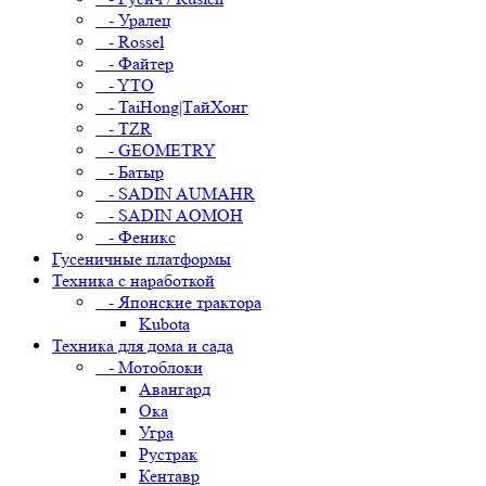
- Уралец
- Rossel
- Файтер
- YTO
- TaiHong|ТайХонг
- TZR
- GEOMETRY
- Батыр
- SADIN AUMAHR
- SADIN AOMOH
- Феникс
Гусеничные платформы
Техника с наработкой
- Японские трактора
Kubota
Техника для дома и сада
- Мотоблоки
Авангард
Ока
Угра
Рустрак
Кентавр