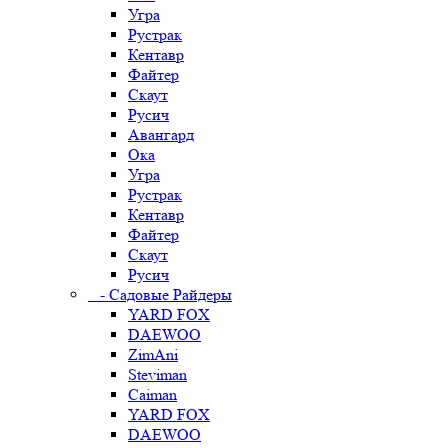
Угра
Рустрак
Кентавр
Файтер
Скаут
Русич
Авангард
Ока
Угра
Рустрак
Кентавр
Файтер
Скаут
Русич
- Садовые Райдеры
YARD FOX
DAEWOO
ZimAni
Steviman
Caiman
YARD FOX
DAEWOO