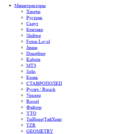
Минитракторы
Xingtai
Рустрак
Скаут
Кентавр
Shifeng
Foton Lovol
Jinma
Dongfeng
Kubota
МТЗ
Solis
Казак
СТАВРОПОЛЕЦ
Русич / Rusich
Уралец
Rossel
Файтер
YTO
TaiHong|ТайХонг
TZR
GEOMETRY