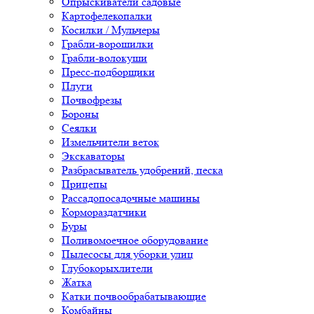
Опрыскиватели садовые
Картофелекопалки
Косилки / Мульчеры
Грабли-ворошилки
Грабли-волокуши
Пресс-подборщики
Плуги
Почвофрезы
Бороны
Сеялки
Измельчители веток
Экскаваторы
Разбрасыватель удобрений, песка
Прицепы
Рассадопосадочные машины
Кормораздатчики
Буры
Поливомоечное оборудование
Пылесосы для уборки улиц
Глубокорыхлители
Жатка
Катки почвообрабатывающие
Комбайны