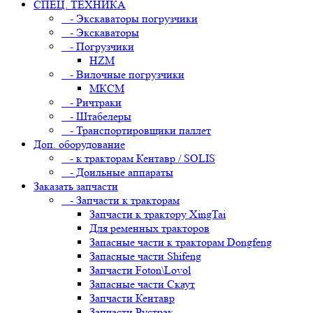
СПЕЦ. ТЕХНИКА
- Экскаваторы погрузчики
- Экскаваторы
- Погрузчики
HZM
- Вилочные погрузчики
МКСМ
- Ричтраки
- Штабелеры
- Транспортировщики паллет
Доп. оборудование
- к тракторам Кентавр / SOLIS
- Доильные аппараты
Заказать запчасти
- Запчасти к тракторам
Запчасти к трактору XingTai
Для ременных тракторов
Запасные части к тракторам Dongfeng
Запасные части Shifeng
Запчасти Foton\Lovol
Запасные части Скаут
Запчасти Кентавр
Запчасти Рустрак