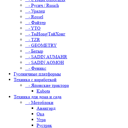
- Русич / Rusich
- Уралец
- Rossel
- Файтер
- YTO
- TaiHong|ТайХонг
- TZR
- GEOMETRY
- Батыр
- SADIN AUMAHR
- SADIN AOMOH
- Феникс
Гусеничные платформы
Техника с наработкой
- Японские трактора
Kubota
Техника для дома и сада
- Мотоблоки
Авангард
Ока
Угра
Рустрак