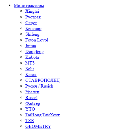
Минитракторы
Xingtai
Рустрак
Скаут
Кентавр
Shifeng
Foton Lovol
Jinma
Dongfeng
Kubota
МТЗ
Solis
Казак
СТАВРОПОЛЕЦ
Русич / Rusich
Уралец
Rossel
Файтер
YTO
TaiHong|ТайХонг
TZR
GEOMETRY