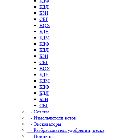
БДФ
БДЛ
БЗН
СБГ
BQX
БДН
БДМ
БДФ
БДЛ
БЗН
СБГ
BQX
БДН
БДМ
БДФ
БДЛ
БЗН
СБГ
- Сеялки
- Измельчители веток
- Экскаваторы
- Разбрасыватель удобрений, песка
- Прицепы