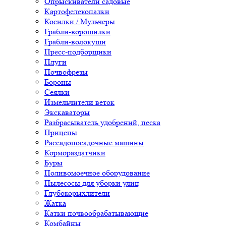
Опрыскиватели садовые
Картофелекопалки
Косилки / Мульчеры
Грабли-ворошилки
Грабли-волокуши
Пресс-подборщики
Плуги
Почвофрезы
Бороны
Сеялки
Измельчители веток
Экскаваторы
Разбрасыватель удобрений, песка
Прицепы
Рассадопосадочные машины
Кормораздатчики
Буры
Поливомоечное оборудование
Пылесосы для уборки улиц
Глубокорыхлители
Жатка
Катки почвообрабатывающие
Комбайны