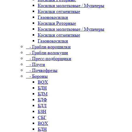
Косилки молотковые / Мульчеры
Косилки сегментные
Газонокосилки
Косилки Роторные
Косилки молотковые / Мульчеры
Косилки сегментные
Газонокосилки
- Грабли-ворошилки
- Грабли-волокуши
- Пресс-подборщики
- Плуги
- Почвофрезы
- Бороны
BQX
БДН
БДМ
БДФ
БДЛ
БЗН
СБГ
BQX
БДН