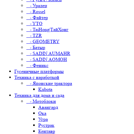
- Уралец
- Rossel
- Файтер
- YTO
- TaiHong|ТайХонг
- TZR
- GEOMETRY
- Батыр
- SADIN AUMAHR
- SADIN AOMOH
- Феникс
Гусеничные платформы
Техника с наработкой
- Японские трактора
Kubota
Техника для дома и сада
- Мотоблоки
Авангард
Ока
Угра
Рустрак
Кентавр