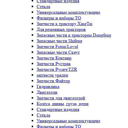
Стандартные изделия
Стёкла
Универсальные комплектующие
Фильтры и наборы ТО
Запчасти к трактору XingTai
Для ременных тракторов
Запасные части к тракторам Dongfeng
Запасные части Shifeng
Запчасти Foton\Lovol
Запасные части Скаут
Запчасти Кентавр
Запчасти Рустрак
Запчасти Русич\TZR
запчасти уралец
Запчасти Файтер
Гидравлика
Двигатели
Запчасти для двигателей
Колёса, шины, груза, цепи
Стандартные изделия
Стёкла
Универсальные комплектующие
Фильтры и наборы ТО