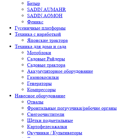
Батыр
SADIN AUMAHR
SADIN AOMOH
Феникс
Гусеничные платформы
Техника с наработкой
Японские трактора
Техника для дома и сада
Мотоблоки
Садовые Райдеры
Садовые трактора
Аккумуляторное оборудование
Газонокосилки
Генераторы
Компрессоры
Навесное оборудование
Отвалы
Фронтальные погрузчики/рабочие органы
Снегоочистители
Щётки подметальные
Картофелесажалки
Окучники / Культиваторы