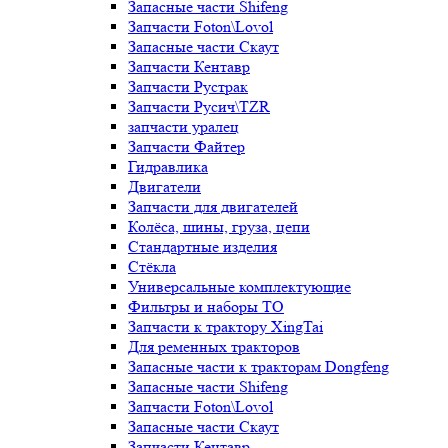
Запасные части Shifeng
Запчасти Foton\Lovol
Запасные части Скаут
Запчасти Кентавр
Запчасти Рустрак
Запчасти Русич\TZR
запчасти уралец
Запчасти Файтер
Гидравлика
Двигатели
Запчасти для двигателей
Колёса, шины, груза, цепи
Стандартные изделия
Стёкла
Универсальные комплектующие
Фильтры и наборы ТО
Запчасти к трактору XingTai
Для ременных тракторов
Запасные части к тракторам Dongfeng
Запасные части Shifeng
Запчасти Foton\Lovol
Запасные части Скаут
Запчасти Кентавр