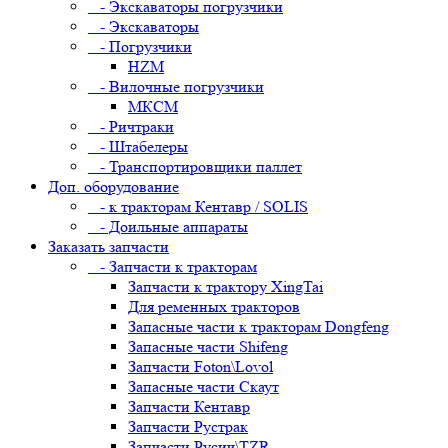
- Экскаваторы погрузчики
- Экскаваторы
- Погрузчики
HZM
- Вилочные погрузчики
МКСМ
- Ричтраки
- Штабелеры
- Транспортировщики паллет
Доп. оборудование
- к тракторам Кентавр / SOLIS
- Доильные аппараты
Заказать запчасти
- Запчасти к тракторам
Запчасти к трактору XingTai
Для ременных тракторов
Запасные части к тракторам Dongfeng
Запасные части Shifeng
Запчасти Foton\Lovol
Запасные части Скаут
Запчасти Кентавр
Запчасти Рустрак
Запчасти Русич\TZR