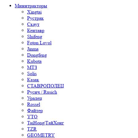
Минитракторы
Xingtai
Рустрак
Скаут
Кентавр
Shifeng
Foton Lovol
Jinma
Dongfeng
Kubota
МТЗ
Solis
Казак
СТАВРОПОЛЕЦ
Русич / Rusich
Уралец
Rossel
Файтер
YTO
TaiHong|ТайХонг
TZR
GEOMETRY