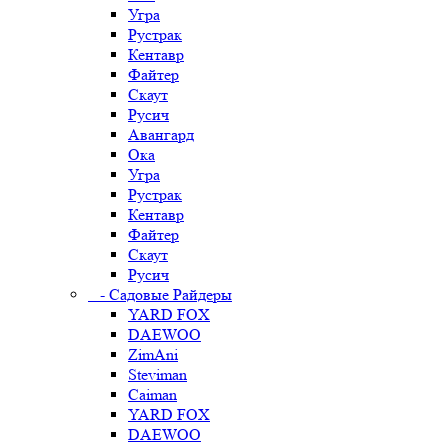
Угра
Рустрак
Кентавр
Файтер
Скаут
Русич
Авангард
Ока
Угра
Рустрак
Кентавр
Файтер
Скаут
Русич
- Садовые Райдеры
YARD FOX
DAEWOO
ZimAni
Steviman
Caiman
YARD FOX
DAEWOO