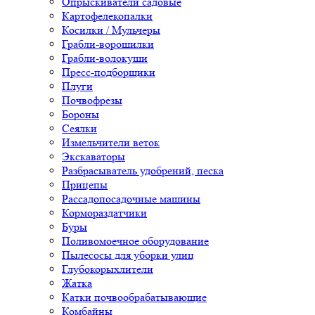
Опрыскиватели садовые
Картофелекопалки
Косилки / Мульчеры
Грабли-ворошилки
Грабли-волокуши
Пресс-подборщики
Плуги
Почвофрезы
Бороны
Сеялки
Измельчители веток
Экскаваторы
Разбрасыватель удобрений, песка
Прицепы
Рассадопосадочные машины
Кормораздатчики
Буры
Поливомоечное оборудование
Пылесосы для уборки улиц
Глубокорыхлители
Жатка
Катки почвообрабатывающие
Комбайны