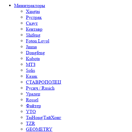
Минитракторы
Xingtai
Рустрак
Скаут
Кентавр
Shifeng
Foton Lovol
Jinma
Dongfeng
Kubota
МТЗ
Solis
Казак
СТАВРОПОЛЕЦ
Русич / Rusich
Уралец
Rossel
Файтер
YTO
TaiHong|ТайХонг
TZR
GEOMETRY