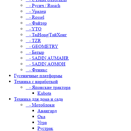
- Русич / Rusich
- Уралец
- Rossel
- Файтер
- YTO
- TaiHong|ТайХонг
- TZR
- GEOMETRY
- Батыр
- SADIN AUMAHR
- SADIN AOMOH
- Феникс
Гусеничные платформы
Техника с наработкой
- Японские трактора
Kubota
Техника для дома и сада
- Мотоблоки
Авангард
Ока
Угра
Рустрак