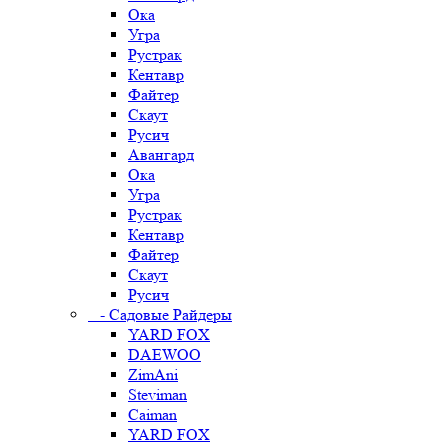
Ока
Угра
Рустрак
Кентавр
Файтер
Скаут
Русич
Авангард
Ока
Угра
Рустрак
Кентавр
Файтер
Скаут
Русич
- Садовые Райдеры
YARD FOX
DAEWOO
ZimAni
Steviman
Caiman
YARD FOX