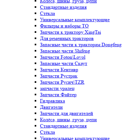
Колёса, шины, груза, цепи
Стандартные изделия
Стёкла
Универсальные комплектующие
Фильтры и наборы ТО
Запчасти к трактору XingTai
Для ременных тракторов
Запасные части к тракторам Dongfeng
Запасные части Shifeng
Запчасти Foton\Lovol
Запасные части Скаут
Запчасти Кентавр
Запчасти Рустрак
Запчасти Русич\TZR
запчасти уралец
Запчасти Файтер
Гидравлика
Двигатели
Запчасти для двигателей
Колёса, шины, груза, цепи
Стандартные изделия
Стёкла
Универсальные комплектующие