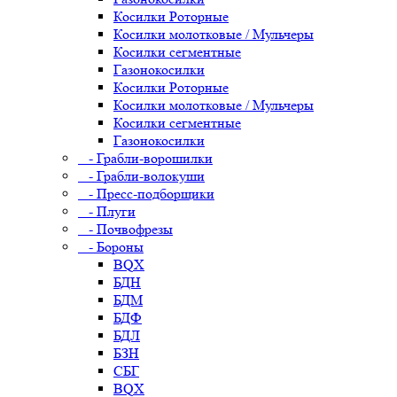
Косилки Роторные
Косилки молотковые / Мульчеры
Косилки сегментные
Газонокосилки
Косилки Роторные
Косилки молотковые / Мульчеры
Косилки сегментные
Газонокосилки
- Грабли-ворошилки
- Грабли-волокуши
- Пресс-подборщики
- Плуги
- Почвофрезы
- Бороны
BQX
БДН
БДМ
БДФ
БДЛ
БЗН
СБГ
BQX