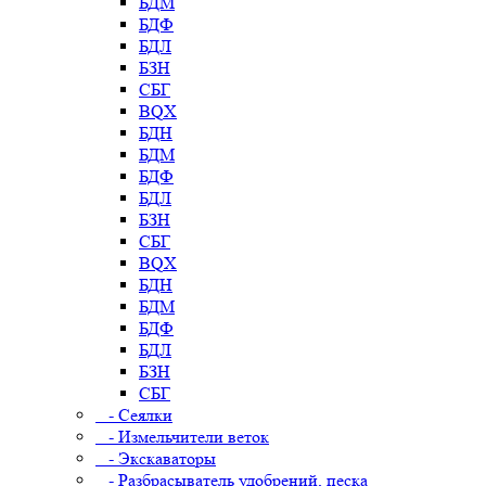
БДМ
БДФ
БДЛ
БЗН
СБГ
BQX
БДН
БДМ
БДФ
БДЛ
БЗН
СБГ
BQX
БДН
БДМ
БДФ
БДЛ
БЗН
СБГ
- Сеялки
- Измельчители веток
- Экскаваторы
- Разбрасыватель удобрений, песка