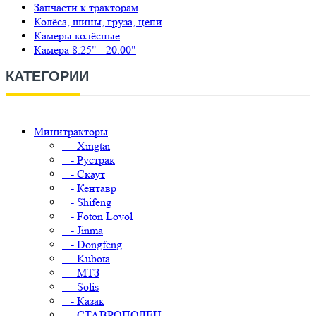
Запчасти к тракторам
Колёса, шины, груза, цепи
Камеры колёсные
Камера 8.25" - 20.00"
КАТЕГОРИИ
Минитракторы
- Xingtai
- Рустрак
- Скаут
- Кентавр
- Shifeng
- Foton Lovol
- Jinma
- Dongfeng
- Kubota
- МТЗ
- Solis
- Казак
- СТАВРОПОЛЕЦ