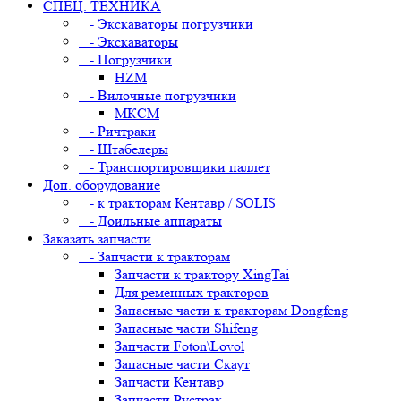
СПЕЦ. ТЕХНИКА
- Экскаваторы погрузчики
- Экскаваторы
- Погрузчики
HZM
- Вилочные погрузчики
МКСМ
- Ричтраки
- Штабелеры
- Транспортировщики паллет
Доп. оборудование
- к тракторам Кентавр / SOLIS
- Доильные аппараты
Заказать запчасти
- Запчасти к тракторам
Запчасти к трактору XingTai
Для ременных тракторов
Запасные части к тракторам Dongfeng
Запасные части Shifeng
Запчасти Foton\Lovol
Запасные части Скаут
Запчасти Кентавр
Запчасти Рустрак