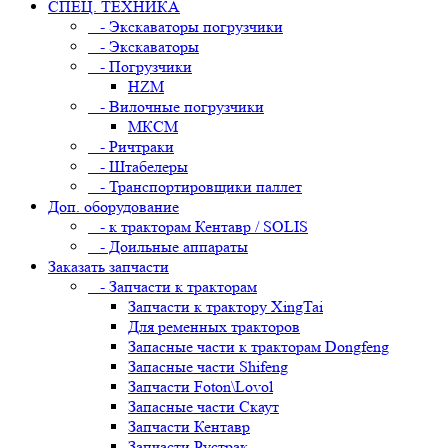
СПЕЦ. ТЕХНИКА
- Экскаваторы погрузчики
- Экскаваторы
- Погрузчики
HZM
- Вилочные погрузчики
МКСМ
- Ричтраки
- Штабелеры
- Транспортировщики паллет
Доп. оборудование
- к тракторам Кентавр / SOLIS
- Доильные аппараты
Заказать запчасти
- Запчасти к тракторам
Запчасти к трактору XingTai
Для ременных тракторов
Запасные части к тракторам Dongfeng
Запасные части Shifeng
Запчасти Foton\Lovol
Запасные части Скаут
Запчасти Кентавр
Запчасти Рустрак