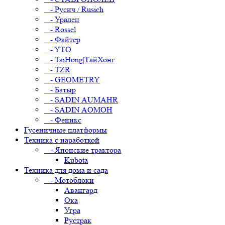
- Русич / Rusich
- Уралец
- Rossel
- Файтер
- YTO
- TaiHong|ТайХонг
- TZR
- GEOMETRY
- Батыр
- SADIN AUMAHR
- SADIN AOMOH
- Феникс
Гусеничные платформы
Техника с наработкой
- Японские трактора
Kubota
Техника для дома и сада
- Мотоблоки
Авангард
Ока
Угра
Рустрак