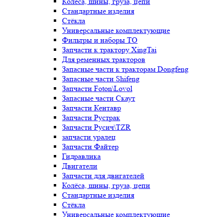
Колёса, шины, груза, цепи
Стандартные изделия
Стёкла
Универсальные комплектующие
Фильтры и наборы ТО
Запчасти к трактору XingTai
Для ременных тракторов
Запасные части к тракторам Dongfeng
Запасные части Shifeng
Запчасти Foton\Lovol
Запасные части Скаут
Запчасти Кентавр
Запчасти Рустрак
Запчасти Русич\TZR
запчасти уралец
Запчасти Файтер
Гидравлика
Двигатели
Запчасти для двигателей
Колёса, шины, груза, цепи
Стандартные изделия
Стёкла
Универсальные комплектующие