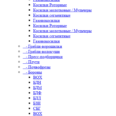
Косилки Роторные
Косилки молотковые / Мульчеры
Косилки сегментные
Газонокосилки
Косилки Роторные
Косилки молотковые / Мульчеры
Косилки сегментные
Газонокосилки
- Грабли-ворошилки
- Грабли-волокуши
- Пресс-подборщики
- Плуги
- Почвофрезы
- Бороны
BQX
БДН
БДМ
БДФ
БДЛ
БЗН
СБГ
BQX