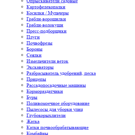
Опрыскиватели садовые
Картофелекопалки
Косилки / Мульчеры
Грабли-ворошилки
Грабли-волокуши
Пресс-подборщики
Плуги
Почвофрезы
Бороны
Сеялки
Измельчители веток
Экскаваторы
Разбрасыватель удобрений, песка
Прицепы
Рассадопосадочные машины
Кормораздатчики
Буры
Поливомоечное оборудование
Пылесосы для уборки улиц
Глубокорыхлители
Жатка
Катки почвообрабатывающие
Комбайны