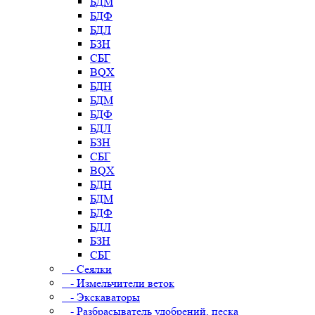
БДМ
БДФ
БДЛ
БЗН
СБГ
BQX
БДН
БДМ
БДФ
БДЛ
БЗН
СБГ
BQX
БДН
БДМ
БДФ
БДЛ
БЗН
СБГ
- Сеялки
- Измельчители веток
- Экскаваторы
- Разбрасыватель удобрений, песка