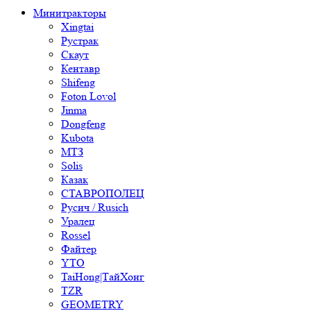
Минитракторы
Xingtai
Рустрак
Скаут
Кентавр
Shifeng
Foton Lovol
Jinma
Dongfeng
Kubota
МТЗ
Solis
Казак
СТАВРОПОЛЕЦ
Русич / Rusich
Уралец
Rossel
Файтер
YTO
TaiHong|ТайХонг
TZR
GEOMETRY