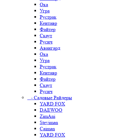
Ока
Угра
Рустрак
Кентавр
Файтер
Скаут
Русич
Авангард
Ока
Угра
Рустрак
Кентавр
Файтер
Скаут
Русич
- Садовые Райдеры
YARD FOX
DAEWOO
ZimAni
Steviman
Caiman
YARD FOX