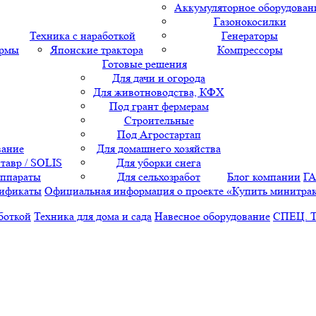
Аккумуляторное оборудован
Газонокосилки
Техника с наработкой
Генераторы
ормы
Японские трактора
Компрессоры
Готовые решения
Для дачи и огорода
Для животноводства, КФХ
Под грант фермерам
Строительные
Под Агростартап
вание
Для домашнего хозяйства
тавр / SOLIS
Для уборки снега
аппараты
Для сельхозработ
Блог компании
Г
ификаты
Официальная информация о проекте «Купить минитра
боткой
Техника для дома и сада
Навесное оборудование
СПЕЦ. 