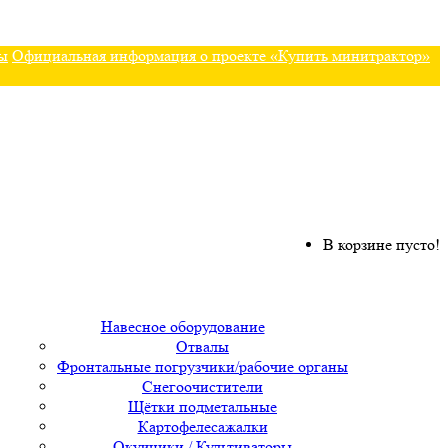
ы
Официальная информация о проекте «Купить минитрактор»
В корзине пусто!
Навесное оборудование
Отвалы
Фронтальные погрузчики/рабочие органы
Снегоочистители
Щётки подметальные
Картофелесажалки
Окучники / Культиваторы