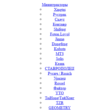
Минитракторы
Xingtai
Рустрак
Скаут
Кентавр
Shifeng
Foton Lovol
Jinma
Dongfeng
Kubota
МТЗ
Solis
Казак
СТАВРОПОЛЕЦ
Русич / Rusich
Уралец
Rossel
Файтер
YTO
TaiHong|ТайХонг
TZR
GEOMETRY