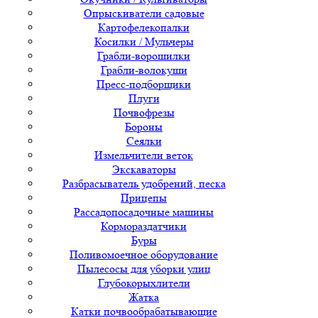
Опрыскиватели садовые
Картофелекопалки
Косилки / Мульчеры
Грабли-ворошилки
Грабли-волокуши
Пресс-подборщики
Плуги
Почвофрезы
Бороны
Сеялки
Измельчители веток
Экскаваторы
Разбрасыватель удобрений, песка
Прицепы
Рассадопосадочные машины
Кормораздатчики
Буры
Поливомоечное оборудование
Пылесосы для уборки улиц
Глубокорыхлители
Жатка
Катки почвообрабатывающие