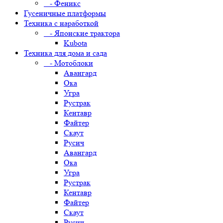
- Феникс
Гусеничные платформы
Техника с наработкой
- Японские трактора
Kubota
Техника для дома и сада
- Мотоблоки
Авангард
Ока
Угра
Рустрак
Кентавр
Файтер
Скаут
Русич
Авангард
Ока
Угра
Рустрак
Кентавр
Файтер
Скаут
Русич