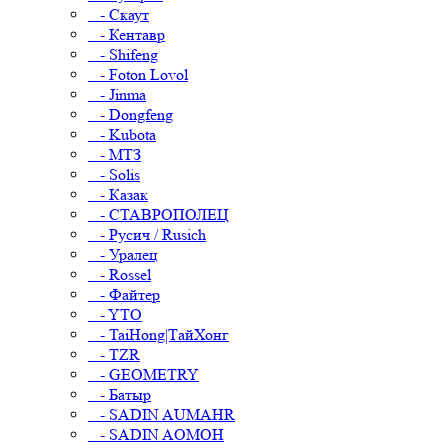
- Скаут
- Кентавр
- Shifeng
- Foton Lovol
- Jinma
- Dongfeng
- Kubota
- МТЗ
- Solis
- Казак
- СТАВРОПОЛЕЦ
- Русич / Rusich
- Уралец
- Rossel
- Файтер
- YTO
- TaiHong|ТайХонг
- TZR
- GEOMETRY
- Батыр
- SADIN AUMAHR
- SADIN AOMOH