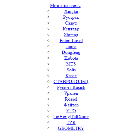
Минитракторы
Xingtai
Рустрак
Скаут
Кентавр
Shifeng
Foton Lovol
Jinma
Dongfeng
Kubota
МТЗ
Solis
Казак
СТАВРОПОЛЕЦ
Русич / Rusich
Уралец
Rossel
Файтер
YTO
TaiHong|ТайХонг
TZR
GEOMETRY