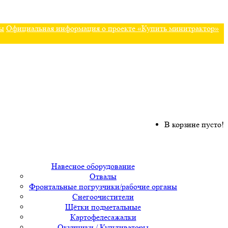
ы
Официальная информация о проекте «Купить минитрактор»
В корзине пусто!
Навесное оборудование
Отвалы
Фронтальные погрузчики/рабочие органы
Снегоочистители
Щётки подметальные
Картофелесажалки
Окучники / Культиваторы