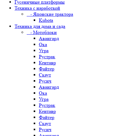
Гусеничные платформы
Техника с наработкой
- Японские трактора
Kubota
Техника для дома и сада
- Мотоблоки
Авангард
Ока
Угра
Рустрак
Кентавр
Файтер
Скаут
Русич
Авангард
Ока
Угра
Рустрак
Кентавр
Файтер
Скаут
Русич
Авангард