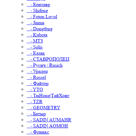
- Кентавр
- Shifeng
- Foton Lovol
- Jinma
- Dongfeng
- Kubota
- МТЗ
- Solis
- Казак
- СТАВРОПОЛЕЦ
- Русич / Rusich
- Уралец
- Rossel
- Файтер
- YTO
- TaiHong|ТайХонг
- TZR
- GEOMETRY
- Батыр
- SADIN AUMAHR
- SADIN AOMOH
- Феникс