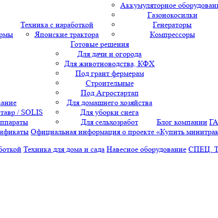
Аккумуляторное оборудован
Газонокосилки
Техника с наработкой
Генераторы
ормы
Японские трактора
Компрессоры
Готовые решения
Для дачи и огорода
Для животноводства, КФХ
Под грант фермерам
Строительные
Под Агростартап
вание
Для домашнего хозяйства
тавр / SOLIS
Для уборки снега
аппараты
Для сельхозработ
Блог компании
Г
ификаты
Официальная информация о проекте «Купить минитра
боткой
Техника для дома и сада
Навесное оборудование
СПЕЦ. 