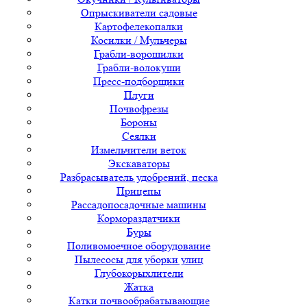
Опрыскиватели садовые
Картофелекопалки
Косилки / Мульчеры
Грабли-ворошилки
Грабли-волокуши
Пресс-подборщики
Плуги
Почвофрезы
Бороны
Сеялки
Измельчители веток
Экскаваторы
Разбрасыватель удобрений, песка
Прицепы
Рассадопосадочные машины
Кормораздатчики
Буры
Поливомоечное оборудование
Пылесосы для уборки улиц
Глубокорыхлители
Жатка
Катки почвообрабатывающие