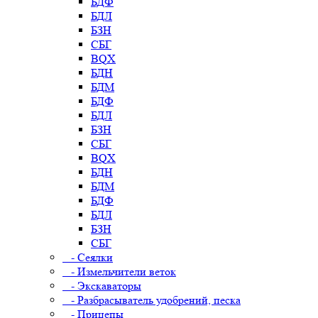
БДФ
БДЛ
БЗН
СБГ
BQX
БДН
БДМ
БДФ
БДЛ
БЗН
СБГ
BQX
БДН
БДМ
БДФ
БДЛ
БЗН
СБГ
- Сеялки
- Измельчители веток
- Экскаваторы
- Разбрасыватель удобрений, песка
- Прицепы