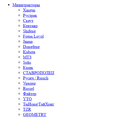
Минитракторы
Xingtai
Рустрак
Скаут
Кентавр
Shifeng
Foton Lovol
Jinma
Dongfeng
Kubota
МТЗ
Solis
Казак
СТАВРОПОЛЕЦ
Русич / Rusich
Уралец
Rossel
Файтер
YTO
TaiHong|ТайХонг
TZR
GEOMETRY