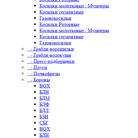
Косилки молотковые / Мульчеры
Косилки сегментные
Газонокосилки
Косилки Роторные
Косилки молотковые / Мульчеры
Косилки сегментные
Газонокосилки
- Грабли-ворошилки
- Грабли-волокуши
- Пресс-подборщики
- Плуги
- Почвофрезы
- Бороны
BQX
БДН
БДМ
БДФ
БДЛ
БЗН
СБГ
BQX
БДН