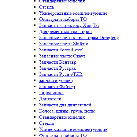
Стандартные изделия
Стёкла
Универсальные комплектующие
Фильтры и наборы ТО
Запчасти к трактору XingTai
Для ременных тракторов
Запасные части к тракторам Dongfeng
Запасные части Shifeng
Запчасти Foton\Lovol
Запасные части Скаут
Запчасти Кентавр
Запчасти Рустрак
Запчасти Русич\TZR
запчасти уралец
Запчасти Файтер
Гидравлика
Двигатели
Запчасти для двигателей
Колёса, шины, груза, цепи
Стандартные изделия
Стёкла
Универсальные комплектующие
Фильтры и наборы ТО