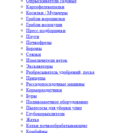
Опрыскиватели садовые
Картофелекопалки
Косилки / Мульчеры
Грабли-ворошилки
Грабли-волокуши
Пресс-подборщики
Плуги
Почвофрезы
Бороны
Сеялки
Измельчители веток
Экскаваторы
Разбрасыватель удобрений, песка
Прицепы
Рассадопосадочные машины
Кормораздатчики
Буры
Поливомоечное оборудование
Пылесосы для уборки улиц
Глубокорыхлители
Жатка
Катки почвообрабатывающие
Комбайны