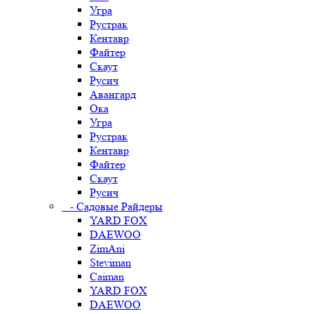
Угра
Рустрак
Кентавр
Файтер
Скаут
Русич
Авангард
Ока
Угра
Рустрак
Кентавр
Файтер
Скаут
Русич
- Садовые Райдеры
YARD FOX
DAEWOO
ZimAni
Steviman
Caiman
YARD FOX
DAEWOO