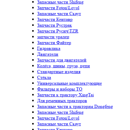
Запасные части Shifeng
Запчасти Foton\Lovol
Запасные части Скаут
Запчасти Кентавр
Запчасти Рустрак
Запчасти Русич\TZR
запчасти уралец
Запчасти Файтер
Гидравлика
Двигатели
Запчасти для двигателей
Колёса, шины, груза, цепи
Стандартные изделия
Стёкла
Универсальные комплектующие
Фильтры и наборы ТО
Запчасти к трактору XingTai
Для ременных тракторов
Запасные части к тракторам Dongfeng
Запасные части Shifeng
Запчасти Foton\Lovol
Запасные части Скаут
Запчасти Кентавр