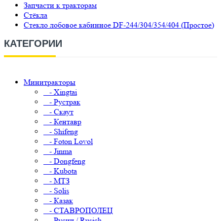
Запчасти к тракторам
Стёкла
Стекло лобовое кабинное DF-244/304/354/404 (Простое)
КАТЕГОРИИ
Минитракторы
- Xingtai
- Рустрак
- Скаут
- Кентавр
- Shifeng
- Foton Lovol
- Jinma
- Dongfeng
- Kubota
- МТЗ
- Solis
- Казак
- СТАВРОПОЛЕЦ
- Русич / Rusich