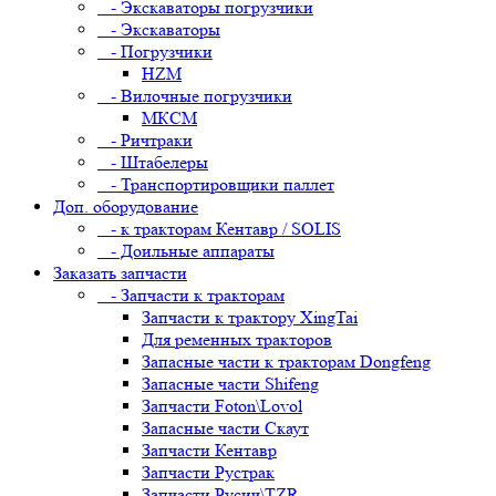
- Экскаваторы погрузчики
- Экскаваторы
- Погрузчики
HZM
- Вилочные погрузчики
МКСМ
- Ричтраки
- Штабелеры
- Транспортировщики паллет
Доп. оборудование
- к тракторам Кентавр / SOLIS
- Доильные аппараты
Заказать запчасти
- Запчасти к тракторам
Запчасти к трактору XingTai
Для ременных тракторов
Запасные части к тракторам Dongfeng
Запасные части Shifeng
Запчасти Foton\Lovol
Запасные части Скаут
Запчасти Кентавр
Запчасти Рустрак
Запчасти Русич\TZR