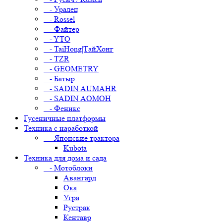
- Уралец
- Rossel
- Файтер
- YTO
- TaiHong|ТайХонг
- TZR
- GEOMETRY
- Батыр
- SADIN AUMAHR
- SADIN AOMOH
- Феникс
Гусеничные платформы
Техника с наработкой
- Японские трактора
Kubota
Техника для дома и сада
- Мотоблоки
Авангард
Ока
Угра
Рустрак
Кентавр