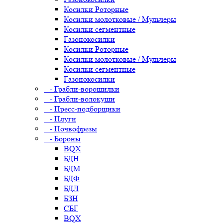
Косилки Роторные
Косилки молотковые / Мульчеры
Косилки сегментные
Газонокосилки
Косилки Роторные
Косилки молотковые / Мульчеры
Косилки сегментные
Газонокосилки
- Грабли-ворошилки
- Грабли-волокуши
- Пресс-подборщики
- Плуги
- Почвофрезы
- Бороны
BQX
БДН
БДМ
БДФ
БДЛ
БЗН
СБГ
BQX