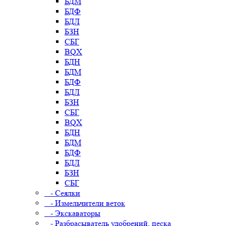
БДМ
БДФ
БДЛ
БЗН
СБГ
BQX
БДН
БДМ
БДФ
БДЛ
БЗН
СБГ
BQX
БДН
БДМ
БДФ
БДЛ
БЗН
СБГ
- Сеялки
- Измельчители веток
- Экскаваторы
- Разбрасыватель удобрений, песка