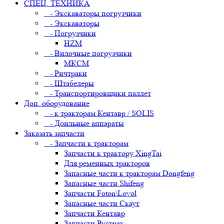
СПЕЦ. ТЕХНИКА
- Экскаваторы погрузчики
- Экскаваторы
- Погрузчики
HZM
- Вилочные погрузчики
МКСМ
- Ричтраки
- Штабелеры
- Транспортировщики паллет
Доп. оборудование
- к тракторам Кентавр / SOLIS
- Доильные аппараты
Заказать запчасти
- Запчасти к тракторам
Запчасти к трактору XingTai
Для ременных тракторов
Запасные части к тракторам Dongfeng
Запасные части Shifeng
Запчасти Foton\Lovol
Запасные части Скаут
Запчасти Кентавр
Запчасти Рустрак