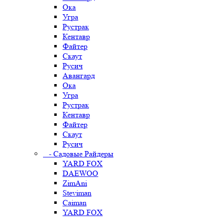
Ока
Угра
Рустрак
Кентавр
Файтер
Скаут
Русич
Авангард
Ока
Угра
Рустрак
Кентавр
Файтер
Скаут
Русич
- Садовые Райдеры
YARD FOX
DAEWOO
ZimAni
Steviman
Caiman
YARD FOX