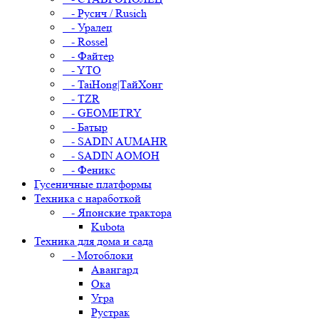
- Русич / Rusich
- Уралец
- Rossel
- Файтер
- YTO
- TaiHong|ТайХонг
- TZR
- GEOMETRY
- Батыр
- SADIN AUMAHR
- SADIN AOMOH
- Феникс
Гусеничные платформы
Техника с наработкой
- Японские трактора
Kubota
Техника для дома и сада
- Мотоблоки
Авангард
Ока
Угра
Рустрак