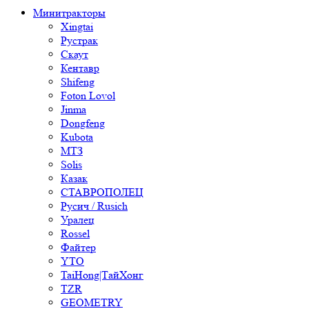
Минитракторы
Xingtai
Рустрак
Скаут
Кентавр
Shifeng
Foton Lovol
Jinma
Dongfeng
Kubota
МТЗ
Solis
Казак
СТАВРОПОЛЕЦ
Русич / Rusich
Уралец
Rossel
Файтер
YTO
TaiHong|ТайХонг
TZR
GEOMETRY