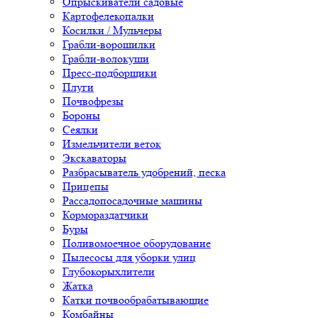
Опрыскиватели садовые
Картофелекопалки
Косилки / Мульчеры
Грабли-ворошилки
Грабли-волокуши
Пресс-подборщики
Плуги
Почвофрезы
Бороны
Сеялки
Измельчители веток
Экскаваторы
Разбрасыватель удобрений, песка
Прицепы
Рассадопосадочные машины
Кормораздатчики
Буры
Поливомоечное оборудование
Пылесосы для уборки улиц
Глубокорыхлители
Жатка
Катки почвообрабатывающие
Комбайны