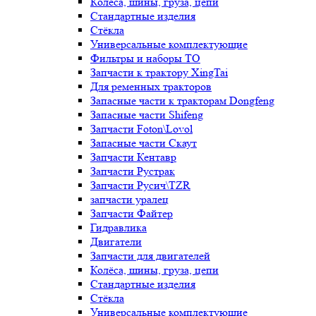
Колёса, шины, груза, цепи
Стандартные изделия
Стёкла
Универсальные комплектующие
Фильтры и наборы ТО
Запчасти к трактору XingTai
Для ременных тракторов
Запасные части к тракторам Dongfeng
Запасные части Shifeng
Запчасти Foton\Lovol
Запасные части Скаут
Запчасти Кентавр
Запчасти Рустрак
Запчасти Русич\TZR
запчасти уралец
Запчасти Файтер
Гидравлика
Двигатели
Запчасти для двигателей
Колёса, шины, груза, цепи
Стандартные изделия
Стёкла
Универсальные комплектующие