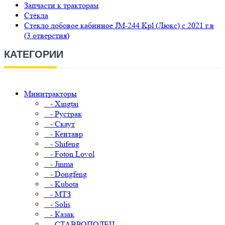
Запчасти к тракторам
Стёкла
Стекло лобовое кабинное JM-244 Kpl (Люкс) с 2021 г.в
(3 отверстия)
КАТЕГОРИИ
Минитракторы
- Xingtai
- Рустрак
- Скаут
- Кентавр
- Shifeng
- Foton Lovol
- Jinma
- Dongfeng
- Kubota
- МТЗ
- Solis
- Казак
- СТАВРОПОЛЕЦ