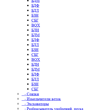
БДМ
БДФ
БДЛ
БЗН
СБГ
BQX
БДН
БДМ
БДФ
БДЛ
БЗН
СБГ
BQX
БДН
БДМ
БДФ
БДЛ
БЗН
СБГ
- Сеялки
- Измельчители веток
- Экскаваторы
- Разбрасыватель удобрений, песка