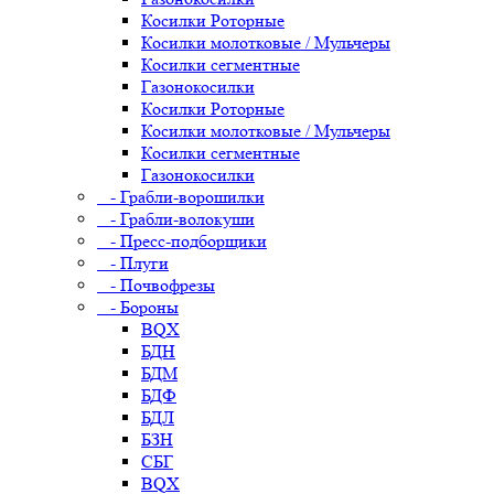
Косилки Роторные
Косилки молотковые / Мульчеры
Косилки сегментные
Газонокосилки
Косилки Роторные
Косилки молотковые / Мульчеры
Косилки сегментные
Газонокосилки
- Грабли-ворошилки
- Грабли-волокуши
- Пресс-подборщики
- Плуги
- Почвофрезы
- Бороны
BQX
БДН
БДМ
БДФ
БДЛ
БЗН
СБГ
BQX