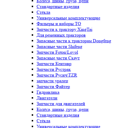
Колёса, шины, груза, цепи
Стандартные изделия
Стёкла
Универсальные комплектующие
Фильтры и наборы ТО
Запчасти к трактору XingTai
Для ременных тракторов
Запасные части к тракторам Dongfeng
Запасные части Shifeng
Запчасти Foton\Lovol
Запасные части Скаут
Запчасти Кентавр
Запчасти Рустрак
Запчасти Русич\TZR
запчасти уралец
Запчасти Файтер
Гидравлика
Двигатели
Запчасти для двигателей
Колёса, шины, груза, цепи
Стандартные изделия
Стёкла
Универсальные комплектующие