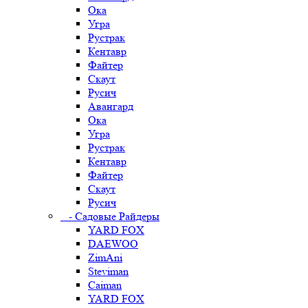
Ока
Угра
Рустрак
Кентавр
Файтер
Скаут
Русич
Авангард
Ока
Угра
Рустрак
Кентавр
Файтер
Скаут
Русич
- Садовые Райдеры
YARD FOX
DAEWOO
ZimAni
Steviman
Caiman
YARD FOX