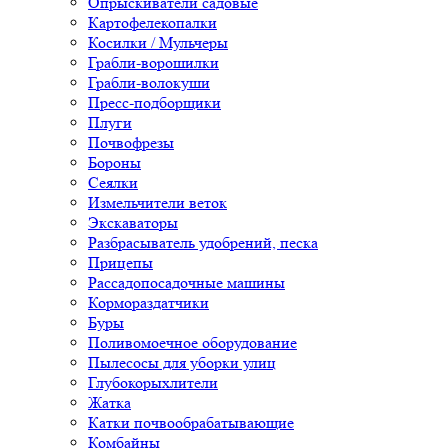
Опрыскиватели садовые
Картофелекопалки
Косилки / Мульчеры
Грабли-ворошилки
Грабли-волокуши
Пресс-подборщики
Плуги
Почвофрезы
Бороны
Сеялки
Измельчители веток
Экскаваторы
Разбрасыватель удобрений, песка
Прицепы
Рассадопосадочные машины
Кормораздатчики
Буры
Поливомоечное оборудование
Пылесосы для уборки улиц
Глубокорыхлители
Жатка
Катки почвообрабатывающие
Комбайны