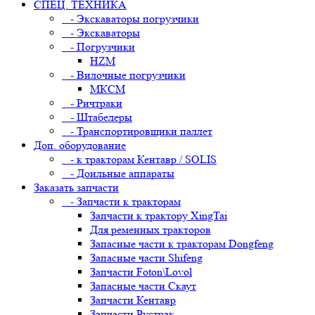
СПЕЦ. ТЕХНИКА
- Экскаваторы погрузчики
- Экскаваторы
- Погрузчики
HZM
- Вилочные погрузчики
МКСМ
- Ричтраки
- Штабелеры
- Транспортировщики паллет
Доп. оборудование
- к тракторам Кентавр / SOLIS
- Доильные аппараты
Заказать запчасти
- Запчасти к тракторам
Запчасти к трактору XingTai
Для ременных тракторов
Запасные части к тракторам Dongfeng
Запасные части Shifeng
Запчасти Foton\Lovol
Запасные части Скаут
Запчасти Кентавр
Запчасти Рустрак