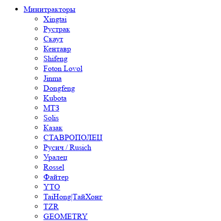
Минитракторы
Xingtai
Рустрак
Скаут
Кентавр
Shifeng
Foton Lovol
Jinma
Dongfeng
Kubota
МТЗ
Solis
Казак
СТАВРОПОЛЕЦ
Русич / Rusich
Уралец
Rossel
Файтер
YTO
TaiHong|ТайХонг
TZR
GEOMETRY