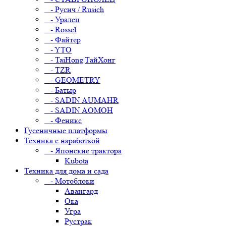
- Русич / Rusich
- Уралец
- Rossel
- Файтер
- YTO
- TaiHong|ТайХонг
- TZR
- GEOMETRY
- Батыр
- SADIN AUMAHR
- SADIN AOMOH
- Феникс
Гусеничные платформы
Техника с наработкой
- Японские трактора
Kubota
Техника для дома и сада
- Мотоблоки
Авангард
Ока
Угра
Рустрак