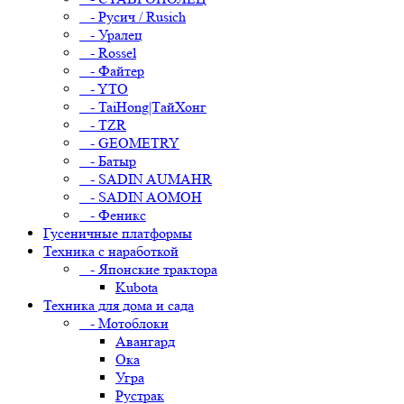
- Русич / Rusich
- Уралец
- Rossel
- Файтер
- YTO
- TaiHong|ТайХонг
- TZR
- GEOMETRY
- Батыр
- SADIN AUMAHR
- SADIN AOMOH
- Феникс
Гусеничные платформы
Техника с наработкой
- Японские трактора
Kubota
Техника для дома и сада
- Мотоблоки
Авангард
Ока
Угра
Рустрак