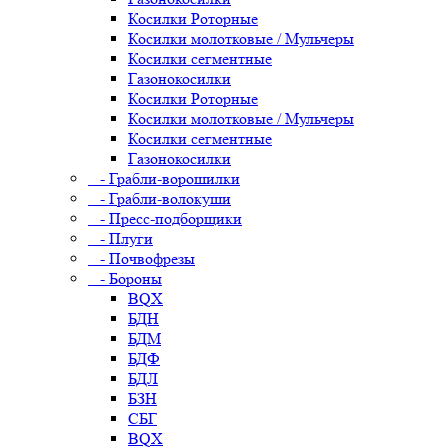
Косилки Роторные
Косилки молотковые / Мульчеры
Косилки сегментные
Газонокосилки
Косилки Роторные
Косилки молотковые / Мульчеры
Косилки сегментные
Газонокосилки
- Грабли-ворошилки
- Грабли-волокуши
- Пресс-подборщики
- Плуги
- Почвофрезы
- Бороны
BQX
БДН
БДМ
БДФ
БДЛ
БЗН
СБГ
BQX