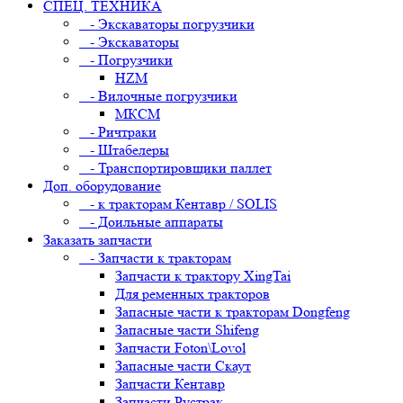
СПЕЦ. ТЕХНИКА
- Экскаваторы погрузчики
- Экскаваторы
- Погрузчики
HZM
- Вилочные погрузчики
МКСМ
- Ричтраки
- Штабелеры
- Транспортировщики паллет
Доп. оборудование
- к тракторам Кентавр / SOLIS
- Доильные аппараты
Заказать запчасти
- Запчасти к тракторам
Запчасти к трактору XingTai
Для ременных тракторов
Запасные части к тракторам Dongfeng
Запасные части Shifeng
Запчасти Foton\Lovol
Запасные части Скаут
Запчасти Кентавр
Запчасти Рустрак