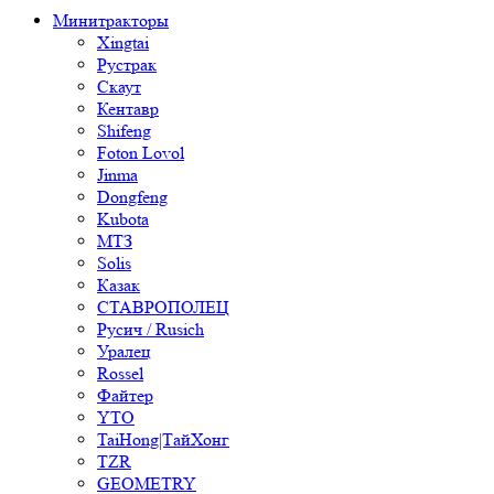
Минитракторы
Xingtai
Рустрак
Скаут
Кентавр
Shifeng
Foton Lovol
Jinma
Dongfeng
Kubota
МТЗ
Solis
Казак
СТАВРОПОЛЕЦ
Русич / Rusich
Уралец
Rossel
Файтер
YTO
TaiHong|ТайХонг
TZR
GEOMETRY