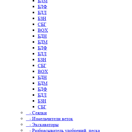
БДМ
БДФ
БДЛ
БЗН
СБГ
BQX
БДН
БДМ
БДФ
БДЛ
БЗН
СБГ
BQX
БДН
БДМ
БДФ
БДЛ
БЗН
СБГ
- Сеялки
- Измельчители веток
- Экскаваторы
- Разбрасыватель удобрений, песка