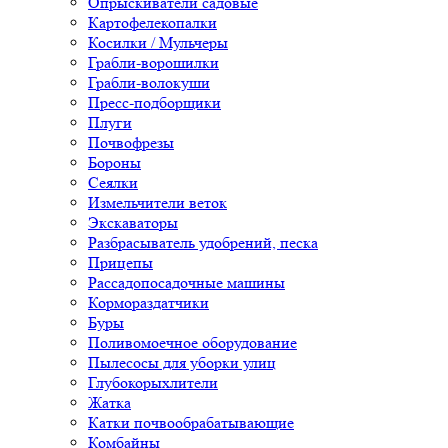
Опрыскиватели садовые
Картофелекопалки
Косилки / Мульчеры
Грабли-ворошилки
Грабли-волокуши
Пресс-подборщики
Плуги
Почвофрезы
Бороны
Сеялки
Измельчители веток
Экскаваторы
Разбрасыватель удобрений, песка
Прицепы
Рассадопосадочные машины
Кормораздатчики
Буры
Поливомоечное оборудование
Пылесосы для уборки улиц
Глубокорыхлители
Жатка
Катки почвообрабатывающие
Комбайны