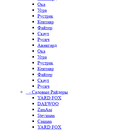
Ока
Угра
Рустрак
Кентавр
Файтер
Скаут
Русич
Авангард
Ока
Угра
Рустрак
Кентавр
Файтер
Скаут
Русич
- Садовые Райдеры
YARD FOX
DAEWOO
ZimAni
Steviman
Caiman
YARD FOX