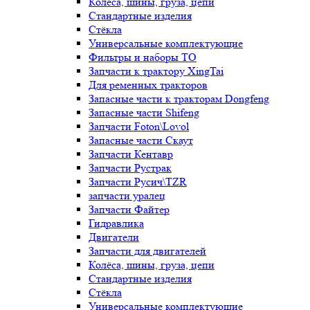
Колёса, шины, груза, цепи
Стандартные изделия
Стёкла
Универсальные комплектующие
Фильтры и наборы ТО
Запчасти к трактору XingTai
Для ременных тракторов
Запасные части к тракторам Dongfeng
Запасные части Shifeng
Запчасти Foton\Lovol
Запасные части Скаут
Запчасти Кентавр
Запчасти Рустрак
Запчасти Русич\TZR
запчасти уралец
Запчасти Файтер
Гидравлика
Двигатели
Запчасти для двигателей
Колёса, шины, груза, цепи
Стандартные изделия
Стёкла
Универсальные комплектующие