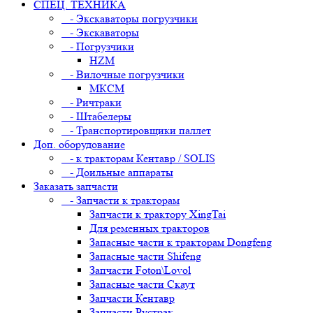
СПЕЦ. ТЕХНИКА
- Экскаваторы погрузчики
- Экскаваторы
- Погрузчики
HZM
- Вилочные погрузчики
МКСМ
- Ричтраки
- Штабелеры
- Транспортировщики паллет
Доп. оборудование
- к тракторам Кентавр / SOLIS
- Доильные аппараты
Заказать запчасти
- Запчасти к тракторам
Запчасти к трактору XingTai
Для ременных тракторов
Запасные части к тракторам Dongfeng
Запасные части Shifeng
Запчасти Foton\Lovol
Запасные части Скаут
Запчасти Кентавр
Запчасти Рустрак