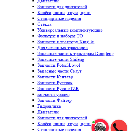
Двигатели
Запчасти для двигателей
Колёса, шины, груза, цепи
Стандартные изделия
Стёкла
Универсальные комплектующие
Фильтры и наборы ТО
Запчасти к трактору XingTai
Для ременных тракторов
Запасные части к тракторам Dongfeng
Запасные части Shifeng
Запчасти Foton\Lovol
Запасные части Скаут
Запчасти Кентавр
Запчасти Рустрак
Запчасти Русич\TZR
запчасти уралец
Запчасти Файтер
Гидравлика
Двигатели
Запчасти для двигателей
Колёса, шины, груза, цепи
Стандартные изделия