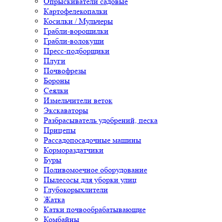
Опрыскиватели садовые
Картофелекопалки
Косилки / Мульчеры
Грабли-ворошилки
Грабли-волокуши
Пресс-подборщики
Плуги
Почвофрезы
Бороны
Сеялки
Измельчители веток
Экскаваторы
Разбрасыватель удобрений, песка
Прицепы
Рассадопосадочные машины
Кормораздатчики
Буры
Поливомоечное оборудование
Пылесосы для уборки улиц
Глубокорыхлители
Жатка
Катки почвообрабатывающие
Комбайны