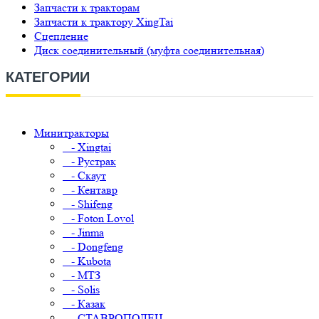
Запчасти к тракторам
Запчасти к трактору XingTai
Сцепление
Диск соединительный (муфта соединительная)
КАТЕГОРИИ
Минитракторы
- Xingtai
- Рустрак
- Скаут
- Кентавр
- Shifeng
- Foton Lovol
- Jinma
- Dongfeng
- Kubota
- МТЗ
- Solis
- Казак
- СТАВРОПОЛЕЦ