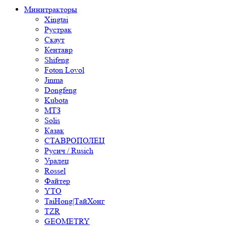
Минитракторы
Xingtai
Рустрак
Скаут
Кентавр
Shifeng
Foton Lovol
Jinma
Dongfeng
Kubota
МТЗ
Solis
Казак
СТАВРОПОЛЕЦ
Русич / Rusich
Уралец
Rossel
Файтер
YTO
TaiHong|ТайХонг
TZR
GEOMETRY