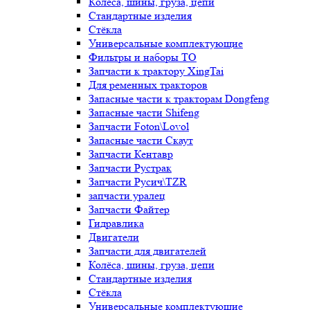
Колёса, шины, груза, цепи
Стандартные изделия
Стёкла
Универсальные комплектующие
Фильтры и наборы ТО
Запчасти к трактору XingTai
Для ременных тракторов
Запасные части к тракторам Dongfeng
Запасные части Shifeng
Запчасти Foton\Lovol
Запасные части Скаут
Запчасти Кентавр
Запчасти Рустрак
Запчасти Русич\TZR
запчасти уралец
Запчасти Файтер
Гидравлика
Двигатели
Запчасти для двигателей
Колёса, шины, груза, цепи
Стандартные изделия
Стёкла
Универсальные комплектующие