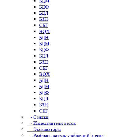
БДМ
БДФ
БДЛ
БЗН
СБГ
BQX
БДН
БДМ
БДФ
БДЛ
БЗН
СБГ
BQX
БДН
БДМ
БДФ
БДЛ
БЗН
СБГ
- Сеялки
- Измельчители веток
- Экскаваторы
- Разбрасыватель удобрений, песка