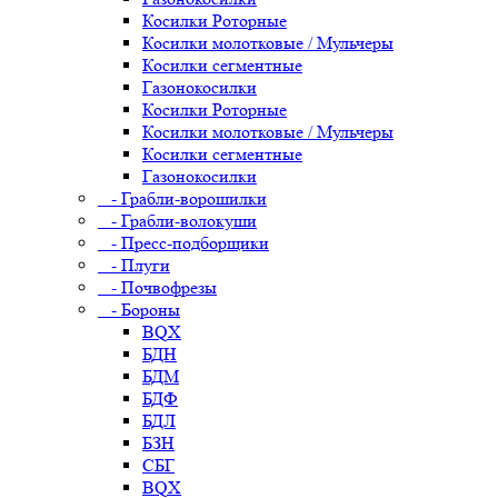
Косилки Роторные
Косилки молотковые / Мульчеры
Косилки сегментные
Газонокосилки
Косилки Роторные
Косилки молотковые / Мульчеры
Косилки сегментные
Газонокосилки
- Грабли-ворошилки
- Грабли-волокуши
- Пресс-подборщики
- Плуги
- Почвофрезы
- Бороны
BQX
БДН
БДМ
БДФ
БДЛ
БЗН
СБГ
BQX