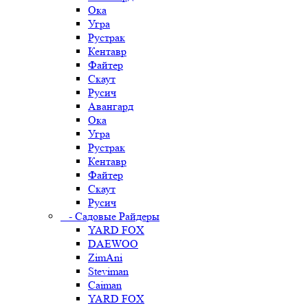
Ока
Угра
Рустрак
Кентавр
Файтер
Скаут
Русич
Авангард
Ока
Угра
Рустрак
Кентавр
Файтер
Скаут
Русич
- Садовые Райдеры
YARD FOX
DAEWOO
ZimAni
Steviman
Caiman
YARD FOX