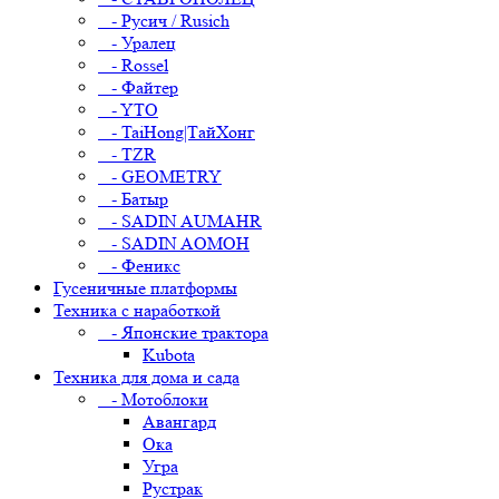
- Русич / Rusich
- Уралец
- Rossel
- Файтер
- YTO
- TaiHong|ТайХонг
- TZR
- GEOMETRY
- Батыр
- SADIN AUMAHR
- SADIN AOMOH
- Феникс
Гусеничные платформы
Техника с наработкой
- Японские трактора
Kubota
Техника для дома и сада
- Мотоблоки
Авангард
Ока
Угра
Рустрак