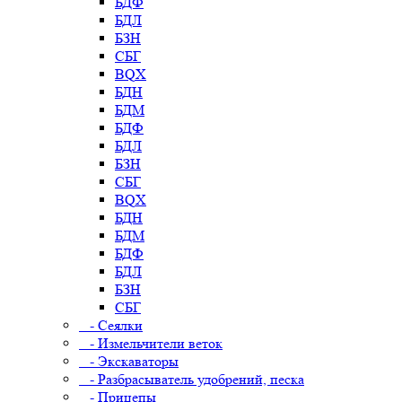
БДФ
БДЛ
БЗН
СБГ
BQX
БДН
БДМ
БДФ
БДЛ
БЗН
СБГ
BQX
БДН
БДМ
БДФ
БДЛ
БЗН
СБГ
- Сеялки
- Измельчители веток
- Экскаваторы
- Разбрасыватель удобрений, песка
- Прицепы