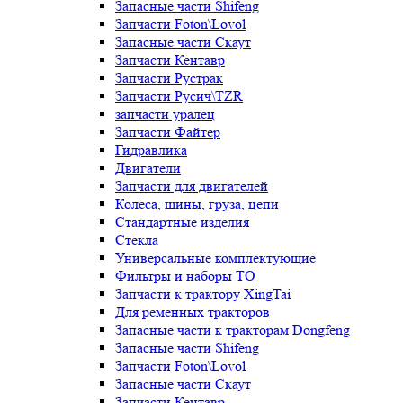
Запасные части Shifeng
Запчасти Foton\Lovol
Запасные части Скаут
Запчасти Кентавр
Запчасти Рустрак
Запчасти Русич\TZR
запчасти уралец
Запчасти Файтер
Гидравлика
Двигатели
Запчасти для двигателей
Колёса, шины, груза, цепи
Стандартные изделия
Стёкла
Универсальные комплектующие
Фильтры и наборы ТО
Запчасти к трактору XingTai
Для ременных тракторов
Запасные части к тракторам Dongfeng
Запасные части Shifeng
Запчасти Foton\Lovol
Запасные части Скаут
Запчасти Кентавр