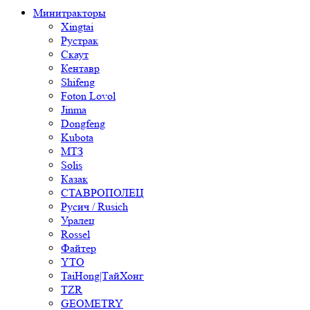
Минитракторы
Xingtai
Рустрак
Скаут
Кентавр
Shifeng
Foton Lovol
Jinma
Dongfeng
Kubota
МТЗ
Solis
Казак
СТАВРОПОЛЕЦ
Русич / Rusich
Уралец
Rossel
Файтер
YTO
TaiHong|ТайХонг
TZR
GEOMETRY