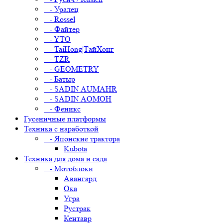
- Уралец
- Rossel
- Файтер
- YTO
- TaiHong|ТайХонг
- TZR
- GEOMETRY
- Батыр
- SADIN AUMAHR
- SADIN AOMOH
- Феникс
Гусеничные платформы
Техника с наработкой
- Японские трактора
Kubota
Техника для дома и сада
- Мотоблоки
Авангард
Ока
Угра
Рустрак
Кентавр