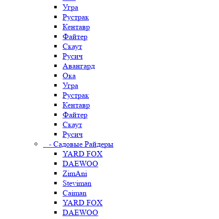
Угра
Рустрак
Кентавр
Файтер
Скаут
Русич
Авангард
Ока
Угра
Рустрак
Кентавр
Файтер
Скаут
Русич
- Садовые Райдеры
YARD FOX
DAEWOO
ZimAni
Steviman
Caiman
YARD FOX
DAEWOO