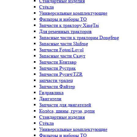
Стандартные изделия
Стёкла
Универсальные комплектующие
Фильтры и наборы ТО
Запчасти к трактору XingTai
Для ременных тракторов
Запасные части к тракторам Dongfeng
Запасные части Shifeng
Запчасти Foton\Lovol
Запасные части Скаут
Запчасти Кентавр
Запчасти Рустрак
Запчасти Русич\TZR
запчасти уралец
Запчасти Файтер
Гидравлика
Двигатели
Запчасти для двигателей
Колёса, шины, груза, цепи
Стандартные изделия
Стёкла
Универсальные комплектующие
Фильтры и наборы ТО