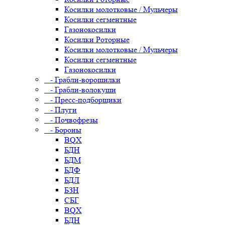
Косилки молотковые / Мульчеры
Косилки сегментные
Газонокосилки
Косилки Роторные
Косилки молотковые / Мульчеры
Косилки сегментные
Газонокосилки
- Грабли-ворошилки
- Грабли-волокуши
- Пресс-подборщики
- Плуги
- Почвофрезы
- Бороны
BQX
БДН
БДМ
БДФ
БДЛ
БЗН
СБГ
BQX
БДН