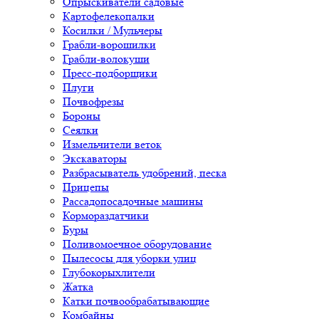
Опрыскиватели садовые
Картофелекопалки
Косилки / Мульчеры
Грабли-ворошилки
Грабли-волокуши
Пресс-подборщики
Плуги
Почвофрезы
Бороны
Сеялки
Измельчители веток
Экскаваторы
Разбрасыватель удобрений, песка
Прицепы
Рассадопосадочные машины
Кормораздатчики
Буры
Поливомоечное оборудование
Пылесосы для уборки улиц
Глубокорыхлители
Жатка
Катки почвообрабатывающие
Комбайны