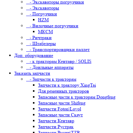
- Экскаваторы погрузчики
- Экскаваторы
- Погрузчики
HZM
- Вилочные погрузчики
МКСМ
- Ричтраки
- Штабелеры
- Транспортировщики паллет
Доп. оборудование
- к тракторам Кентавр / SOLIS
- Доильные аппараты
Заказать запчасти
- Запчасти к тракторам
Запчасти к трактору XingTai
Для ременных тракторов
Запасные части к тракторам Dongfeng
Запасные части Shifeng
Запчасти Foton\Lovol
Запасные части Скаут
Запчасти Кентавр
Запчасти Рустрак
Запчасти Русич\TZR