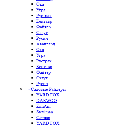
Ока
Угра
Рустрак
Кентавр
Файтер
Скаут
Русич
Авангард
Ока
Угра
Рустрак
Кентавр
Файтер
Скаут
Русич
- Садовые Райдеры
YARD FOX
DAEWOO
ZimAni
Steviman
Caiman
YARD FOX