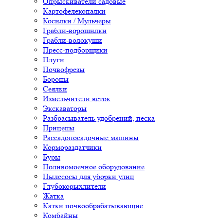
Опрыскиватели садовые
Картофелекопалки
Косилки / Мульчеры
Грабли-ворошилки
Грабли-волокуши
Пресс-подборщики
Плуги
Почвофрезы
Бороны
Сеялки
Измельчители веток
Экскаваторы
Разбрасыватель удобрений, песка
Прицепы
Рассадопосадочные машины
Кормораздатчики
Буры
Поливомоечное оборудование
Пылесосы для уборки улиц
Глубокорыхлители
Жатка
Катки почвообрабатывающие
Комбайны