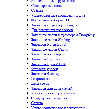
Колёса, шины, груза, цепи
Стандартные изделия
Стёкла
Универсальные комплектующие
Фильтры и наборы ТО
Запчасти к трактору XingTai
Для ременных тракторов
Запасные части к тракторам Dongfeng
Запасные части Shifeng
Запчасти Foton\Lovol
Запасные части Скаут
Запчасти Кентавр
Запчасти Рустрак
Запчасти Русич\TZR
запчасти уралец
Запчасти Файтер
Гидравлика
Двигатели
Запчасти для двигателей
Колёса, шины, груза, цепи
Стандартные изделия
Стёкла
Универсальные комплектующие