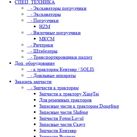
СПЕЦ. ТЕХНИКА
- Экскаваторы погрузчики
- Экскаваторы
- Погрузчики
HZM
- Вилочные погрузчики
МКСМ
- Ричтраки
- Штабелеры
- Транспортировщики паллет
Доп. оборудование
- к тракторам Кентавр / SOLIS
- Доильные аппараты
Заказать запчасти
- Запчасти к тракторам
Запчасти к трактору XingTai
Для ременных тракторов
Запасные части к тракторам Dongfeng
Запасные части Shifeng
Запчасти Foton\Lovol
Запасные части Скаут
Запчасти Кентавр
Запчасти Рустрак