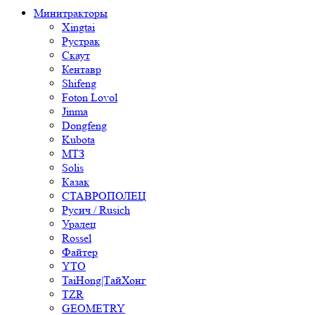
Минитракторы
Xingtai
Рустрак
Скаут
Кентавр
Shifeng
Foton Lovol
Jinma
Dongfeng
Kubota
МТЗ
Solis
Казак
СТАВРОПОЛЕЦ
Русич / Rusich
Уралец
Rossel
Файтер
YTO
TaiHong|ТайХонг
TZR
GEOMETRY