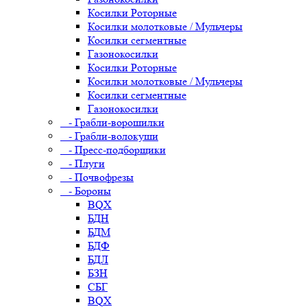
Косилки Роторные
Косилки молотковые / Мульчеры
Косилки сегментные
Газонокосилки
Косилки Роторные
Косилки молотковые / Мульчеры
Косилки сегментные
Газонокосилки
- Грабли-ворошилки
- Грабли-волокуши
- Пресс-подборщики
- Плуги
- Почвофрезы
- Бороны
BQX
БДН
БДМ
БДФ
БДЛ
БЗН
СБГ
BQX