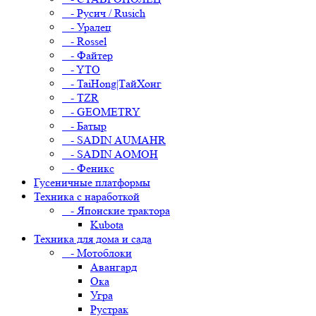
- Русич / Rusich
- Уралец
- Rossel
- Файтер
- YTO
- TaiHong|ТайХонг
- TZR
- GEOMETRY
- Батыр
- SADIN AUMAHR
- SADIN AOMOH
- Феникс
Гусеничные платформы
Техника с наработкой
- Японские трактора
Kubota
Техника для дома и сада
- Мотоблоки
Авангард
Ока
Угра
Рустрак