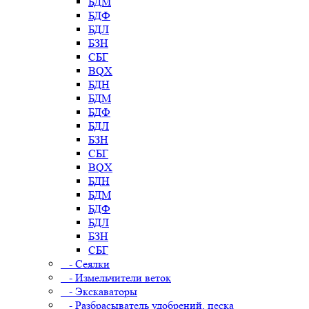
БДМ
БДФ
БДЛ
БЗН
СБГ
BQX
БДН
БДМ
БДФ
БДЛ
БЗН
СБГ
BQX
БДН
БДМ
БДФ
БДЛ
БЗН
СБГ
- Сеялки
- Измельчители веток
- Экскаваторы
- Разбрасыватель удобрений, песка