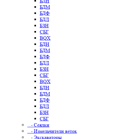
БДН
БДМ
БДФ
БДЛ
БЗН
СБГ
BQX
БДН
БДМ
БДФ
БДЛ
БЗН
СБГ
BQX
БДН
БДМ
БДФ
БДЛ
БЗН
СБГ
- Сеялки
- Измельчители веток
- Экскаваторы