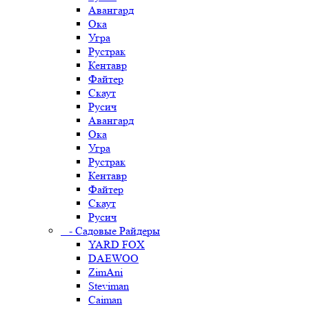
Авангард
Ока
Угра
Рустрак
Кентавр
Файтер
Скаут
Русич
Авангард
Ока
Угра
Рустрак
Кентавр
Файтер
Скаут
Русич
- Садовые Райдеры
YARD FOX
DAEWOO
ZimAni
Steviman
Caiman