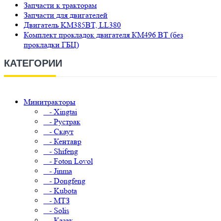
Запчасти к тракторам
Запчасти для двигателей
Двигатель KM385BT, LL380
Комплект прокладок двигателя КМ496 BT (без
прокладки ГБЦ)
КАТЕГОРИИ
Минитракторы
- Xingtai
- Рустрак
- Скаут
- Кентавр
- Shifeng
- Foton Lovol
- Jinma
- Dongfeng
- Kubota
- МТЗ
- Solis
- Казак