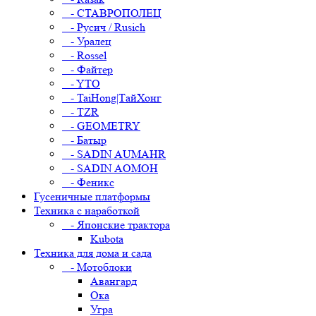
- СТАВРОПОЛЕЦ
- Русич / Rusich
- Уралец
- Rossel
- Файтер
- YTO
- TaiHong|ТайХонг
- TZR
- GEOMETRY
- Батыр
- SADIN AUMAHR
- SADIN AOMOH
- Феникс
Гусеничные платформы
Техника с наработкой
- Японские трактора
Kubota
Техника для дома и сада
- Мотоблоки
Авангард
Ока
Угра