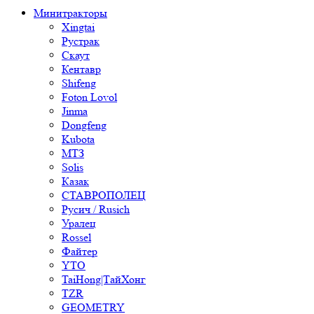
Минитракторы
Xingtai
Рустрак
Скаут
Кентавр
Shifeng
Foton Lovol
Jinma
Dongfeng
Kubota
МТЗ
Solis
Казак
СТАВРОПОЛЕЦ
Русич / Rusich
Уралец
Rossel
Файтер
YTO
TaiHong|ТайХонг
TZR
GEOMETRY