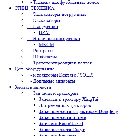
- Техника для футбольных полей
СПЕЦ. ТЕХНИКА
- Экскаваторы погрузчики
- Экскаваторы
- Погрузчики
HZM
- Вилочные погрузчики
МКСМ
- Ричтраки
- Штабелеры
- Транспортировщики паллет
Доп. оборудование
- к тракторам Кентавр / SOLIS
- Доильные аппараты
Заказать запчасти
- Запчасти к тракторам
Запчасти к трактору XingTai
Для ременных тракторов
Запасные части к тракторам Dongfeng
Запасные части Shifeng
Запчасти Foton\Lovol
Запасные части Скаут
Запчасти Кентавр