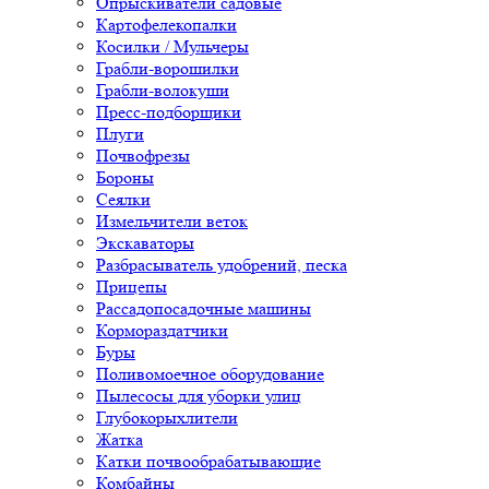
Опрыскиватели садовые
Картофелекопалки
Косилки / Мульчеры
Грабли-ворошилки
Грабли-волокуши
Пресс-подборщики
Плуги
Почвофрезы
Бороны
Сеялки
Измельчители веток
Экскаваторы
Разбрасыватель удобрений, песка
Прицепы
Рассадопосадочные машины
Кормораздатчики
Буры
Поливомоечное оборудование
Пылесосы для уборки улиц
Глубокорыхлители
Жатка
Катки почвообрабатывающие
Комбайны