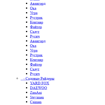
Авангард
Ока
Угра
Рустрак
Кентавр
Файтер
Скаут
Русич
Авангард
Ока
Угра
Рустрак
Кентавр
Файтер
Скаут
Русич
- Садовые Райдеры
YARD FOX
DAEWOO
ZimAni
Steviman
Caiman