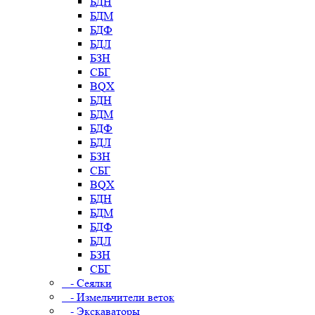
БДН
БДМ
БДФ
БДЛ
БЗН
СБГ
BQX
БДН
БДМ
БДФ
БДЛ
БЗН
СБГ
BQX
БДН
БДМ
БДФ
БДЛ
БЗН
СБГ
- Сеялки
- Измельчители веток
- Экскаваторы