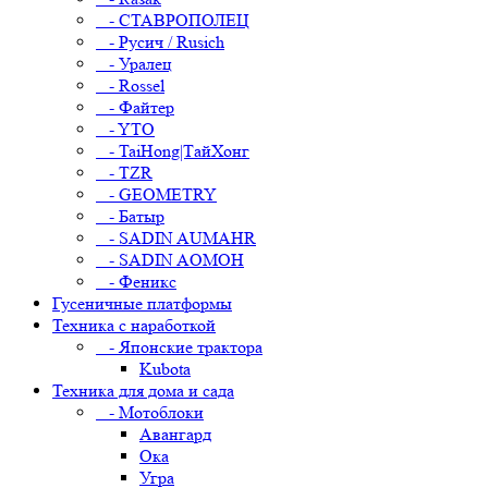
- СТАВРОПОЛЕЦ
- Русич / Rusich
- Уралец
- Rossel
- Файтер
- YTO
- TaiHong|ТайХонг
- TZR
- GEOMETRY
- Батыр
- SADIN AUMAHR
- SADIN AOMOH
- Феникс
Гусеничные платформы
Техника с наработкой
- Японские трактора
Kubota
Техника для дома и сада
- Мотоблоки
Авангард
Ока
Угра