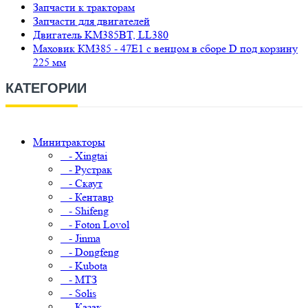
Запчасти к тракторам
Запчасти для двигателей
Двигатель KM385BT, LL380
Маховик КМ385 - 47E1 с венцом в сборе D под корзину
225 мм
КАТЕГОРИИ
Минитракторы
- Xingtai
- Рустрак
- Скаут
- Кентавр
- Shifeng
- Foton Lovol
- Jinma
- Dongfeng
- Kubota
- МТЗ
- Solis
- Казак