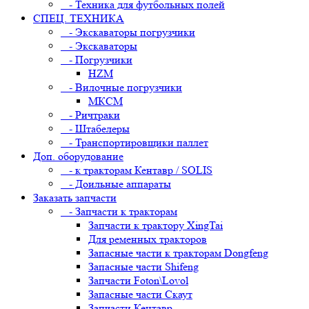
- Техника для футбольных полей
СПЕЦ. ТЕХНИКА
- Экскаваторы погрузчики
- Экскаваторы
- Погрузчики
HZM
- Вилочные погрузчики
МКСМ
- Ричтраки
- Штабелеры
- Транспортировщики паллет
Доп. оборудование
- к тракторам Кентавр / SOLIS
- Доильные аппараты
Заказать запчасти
- Запчасти к тракторам
Запчасти к трактору XingTai
Для ременных тракторов
Запасные части к тракторам Dongfeng
Запасные части Shifeng
Запчасти Foton\Lovol
Запасные части Скаут
Запчасти Кентавр