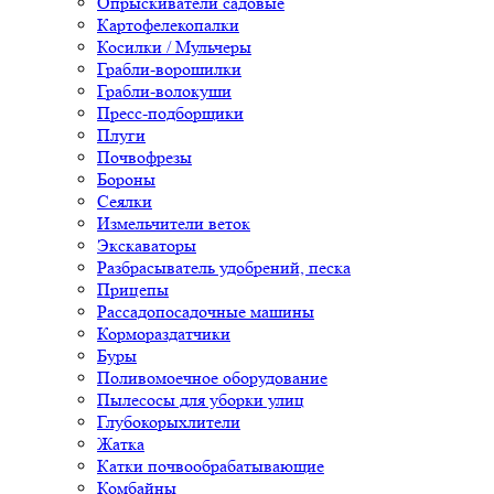
Опрыскиватели садовые
Картофелекопалки
Косилки / Мульчеры
Грабли-ворошилки
Грабли-волокуши
Пресс-подборщики
Плуги
Почвофрезы
Бороны
Сеялки
Измельчители веток
Экскаваторы
Разбрасыватель удобрений, песка
Прицепы
Рассадопосадочные машины
Кормораздатчики
Буры
Поливомоечное оборудование
Пылесосы для уборки улиц
Глубокорыхлители
Жатка
Катки почвообрабатывающие
Комбайны