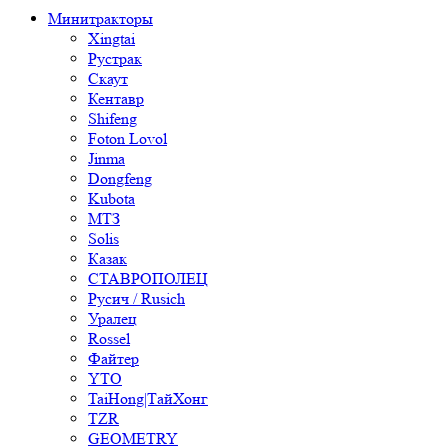
Минитракторы
Xingtai
Рустрак
Скаут
Кентавр
Shifeng
Foton Lovol
Jinma
Dongfeng
Kubota
МТЗ
Solis
Казак
СТАВРОПОЛЕЦ
Русич / Rusich
Уралец
Rossel
Файтер
YTO
TaiHong|ТайХонг
TZR
GEOMETRY