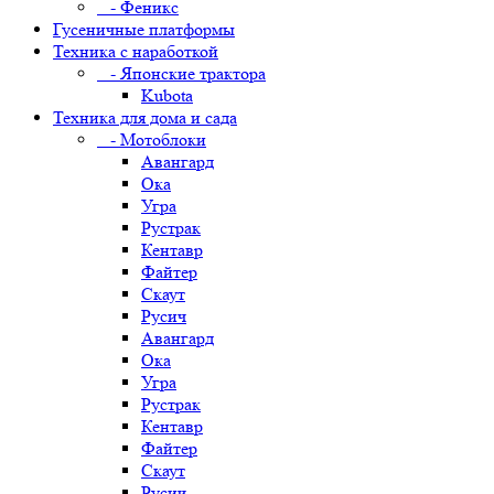
- Феникс
Гусеничные платформы
Техника с наработкой
- Японские трактора
Kubota
Техника для дома и сада
- Мотоблоки
Авангард
Ока
Угра
Рустрак
Кентавр
Файтер
Скаут
Русич
Авангард
Ока
Угра
Рустрак
Кентавр
Файтер
Скаут
Русич