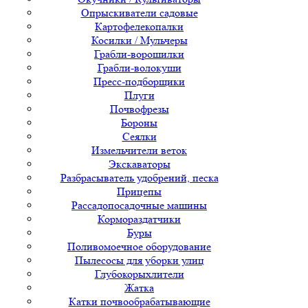
Опрыскиватели садовые
Картофелекопалки
Косилки / Мульчеры
Грабли-ворошилки
Грабли-волокуши
Пресс-подборщики
Плуги
Почвофрезы
Бороны
Сеялки
Измельчители веток
Экскаваторы
Разбрасыватель удобрений, песка
Прицепы
Рассадопосадочные машины
Кормораздатчики
Буры
Поливомоечное оборудование
Пылесосы для уборки улиц
Глубокорыхлители
Жатка
Катки почвообрабатывающие