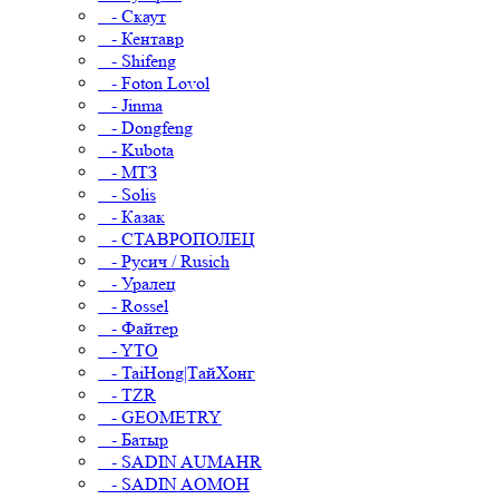
- Скаут
- Кентавр
- Shifeng
- Foton Lovol
- Jinma
- Dongfeng
- Kubota
- МТЗ
- Solis
- Казак
- СТАВРОПОЛЕЦ
- Русич / Rusich
- Уралец
- Rossel
- Файтер
- YTO
- TaiHong|ТайХонг
- TZR
- GEOMETRY
- Батыр
- SADIN AUMAHR
- SADIN AOMOH