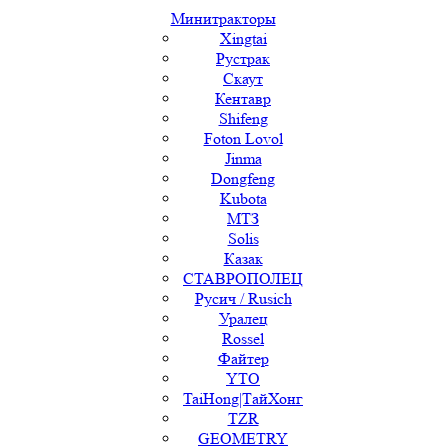
Минитракторы
Xingtai
Рустрак
Скаут
Кентавр
Shifeng
Foton Lovol
Jinma
Dongfeng
Kubota
МТЗ
Solis
Казак
СТАВРОПОЛЕЦ
Русич / Rusich
Уралец
Rossel
Файтер
YTO
TaiHong|ТайХонг
TZR
GEOMETRY