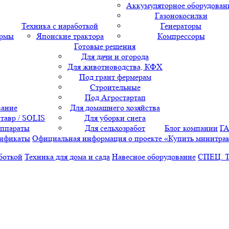
Аккумуляторное оборудован
Газонокосилки
Техника с наработкой
Генераторы
ормы
Японские трактора
Компрессоры
Готовые решения
Для дачи и огорода
Для животноводства, КФХ
Под грант фермерам
Строительные
Под Агростартап
вание
Для домашнего хозяйства
тавр / SOLIS
Для уборки снега
аппараты
Для сельхозработ
Блог компании
Г
ификаты
Официальная информация о проекте «Купить минитра
боткой
Техника для дома и сада
Навесное оборудование
СПЕЦ. 