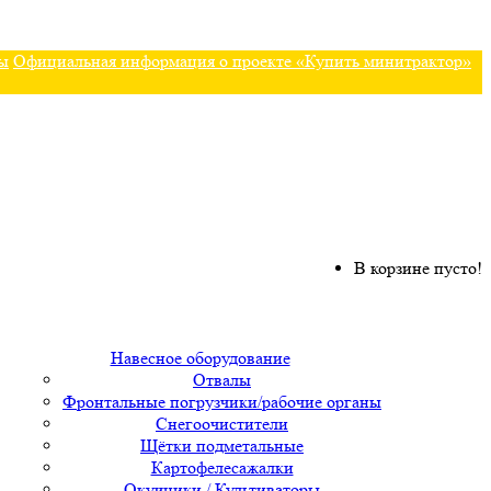
ы
Официальная информация о проекте «Купить минитрактор»
В корзине пусто!
Навесное оборудование
Отвалы
Фронтальные погрузчики/рабочие органы
Снегоочистители
Щётки подметальные
Картофелесажалки
Окучники / Культиваторы