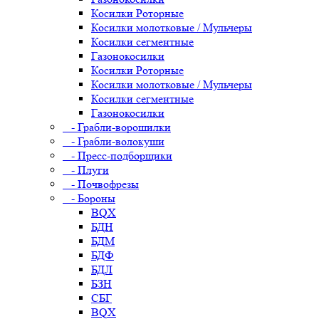
Косилки Роторные
Косилки молотковые / Мульчеры
Косилки сегментные
Газонокосилки
Косилки Роторные
Косилки молотковые / Мульчеры
Косилки сегментные
Газонокосилки
- Грабли-ворошилки
- Грабли-волокуши
- Пресс-подборщики
- Плуги
- Почвофрезы
- Бороны
BQX
БДН
БДМ
БДФ
БДЛ
БЗН
СБГ
BQX