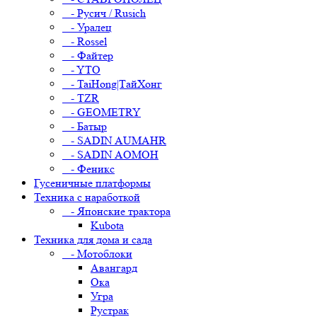
- Русич / Rusich
- Уралец
- Rossel
- Файтер
- YTO
- TaiHong|ТайХонг
- TZR
- GEOMETRY
- Батыр
- SADIN AUMAHR
- SADIN AOMOH
- Феникс
Гусеничные платформы
Техника с наработкой
- Японские трактора
Kubota
Техника для дома и сада
- Мотоблоки
Авангард
Ока
Угра
Рустрак