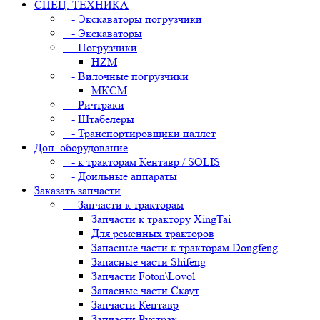
СПЕЦ. ТЕХНИКА
- Экскаваторы погрузчики
- Экскаваторы
- Погрузчики
HZM
- Вилочные погрузчики
МКСМ
- Ричтраки
- Штабелеры
- Транспортировщики паллет
Доп. оборудование
- к тракторам Кентавр / SOLIS
- Доильные аппараты
Заказать запчасти
- Запчасти к тракторам
Запчасти к трактору XingTai
Для ременных тракторов
Запасные части к тракторам Dongfeng
Запасные части Shifeng
Запчасти Foton\Lovol
Запасные части Скаут
Запчасти Кентавр
Запчасти Рустрак