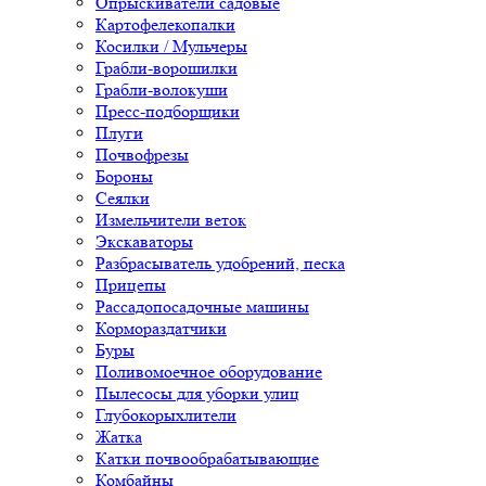
Опрыскиватели садовые
Картофелекопалки
Косилки / Мульчеры
Грабли-ворошилки
Грабли-волокуши
Пресс-подборщики
Плуги
Почвофрезы
Бороны
Сеялки
Измельчители веток
Экскаваторы
Разбрасыватель удобрений, песка
Прицепы
Рассадопосадочные машины
Кормораздатчики
Буры
Поливомоечное оборудование
Пылесосы для уборки улиц
Глубокорыхлители
Жатка
Катки почвообрабатывающие
Комбайны