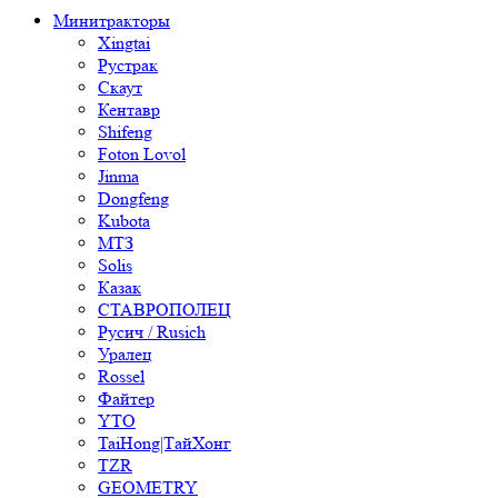
Минитракторы
Xingtai
Рустрак
Скаут
Кентавр
Shifeng
Foton Lovol
Jinma
Dongfeng
Kubota
МТЗ
Solis
Казак
СТАВРОПОЛЕЦ
Русич / Rusich
Уралец
Rossel
Файтер
YTO
TaiHong|ТайХонг
TZR
GEOMETRY