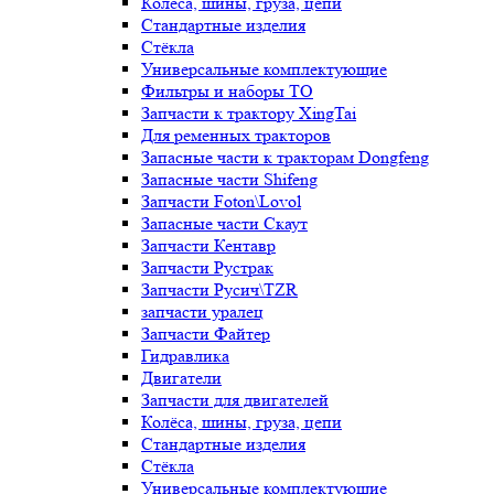
Колёса, шины, груза, цепи
Стандартные изделия
Стёкла
Универсальные комплектующие
Фильтры и наборы ТО
Запчасти к трактору XingTai
Для ременных тракторов
Запасные части к тракторам Dongfeng
Запасные части Shifeng
Запчасти Foton\Lovol
Запасные части Скаут
Запчасти Кентавр
Запчасти Рустрак
Запчасти Русич\TZR
запчасти уралец
Запчасти Файтер
Гидравлика
Двигатели
Запчасти для двигателей
Колёса, шины, груза, цепи
Стандартные изделия
Стёкла
Универсальные комплектующие