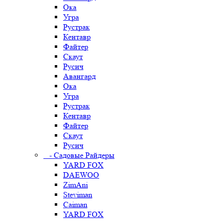
Ока
Угра
Рустрак
Кентавр
Файтер
Скаут
Русич
Авангард
Ока
Угра
Рустрак
Кентавр
Файтер
Скаут
Русич
- Садовые Райдеры
YARD FOX
DAEWOO
ZimAni
Steviman
Caiman
YARD FOX