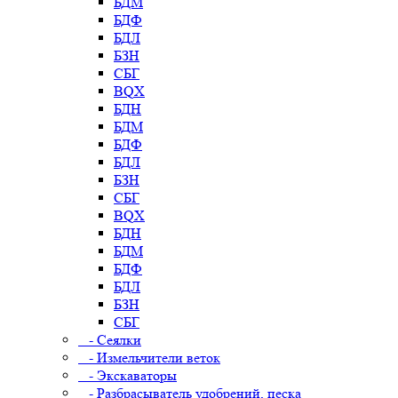
БДМ
БДФ
БДЛ
БЗН
СБГ
BQX
БДН
БДМ
БДФ
БДЛ
БЗН
СБГ
BQX
БДН
БДМ
БДФ
БДЛ
БЗН
СБГ
- Сеялки
- Измельчители веток
- Экскаваторы
- Разбрасыватель удобрений, песка