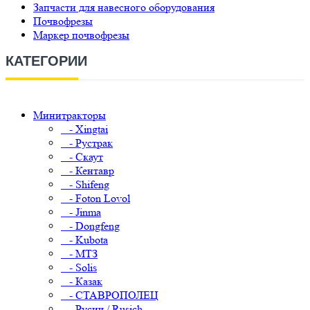
Запчасти для навесного оборудования
Почвофрезы
Маркер почвофрезы
КАТЕГОРИИ
Минитракторы
- Xingtai
- Рустрак
- Скаут
- Кентавр
- Shifeng
- Foton Lovol
- Jinma
- Dongfeng
- Kubota
- МТЗ
- Solis
- Казак
- СТАВРОПОЛЕЦ
- Русич / Rusich