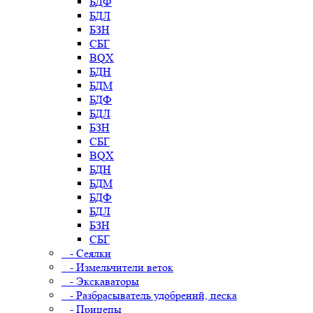
БДФ
БДЛ
БЗН
СБГ
BQX
БДН
БДМ
БДФ
БДЛ
БЗН
СБГ
BQX
БДН
БДМ
БДФ
БДЛ
БЗН
СБГ
- Сеялки
- Измельчители веток
- Экскаваторы
- Разбрасыватель удобрений, песка
- Прицепы