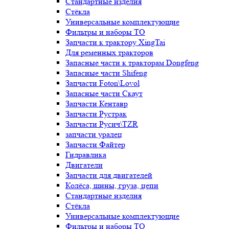
Стандартные изделия
Стёкла
Универсальные комплектующие
Фильтры и наборы ТО
Запчасти к трактору XingTai
Для ременных тракторов
Запасные части к тракторам Dongfeng
Запасные части Shifeng
Запчасти Foton\Lovol
Запасные части Скаут
Запчасти Кентавр
Запчасти Рустрак
Запчасти Русич\TZR
запчасти уралец
Запчасти Файтер
Гидравлика
Двигатели
Запчасти для двигателей
Колёса, шины, груза, цепи
Стандартные изделия
Стёкла
Универсальные комплектующие
Фильтры и наборы ТО