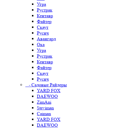
Угра
Рустрак
Кентавр
Файтер
Скаут
Русич
Авангард
Ока
Угра
Рустрак
Кентавр
Файтер
Скаут
Русич
- Садовые Райдеры
YARD FOX
DAEWOO
ZimAni
Steviman
Caiman
YARD FOX
DAEWOO