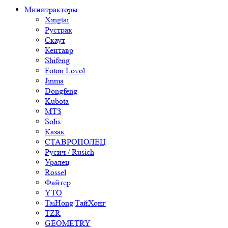
Минитракторы
Xingtai
Рустрак
Скаут
Кентавр
Shifeng
Foton Lovol
Jinma
Dongfeng
Kubota
МТЗ
Solis
Казак
СТАВРОПОЛЕЦ
Русич / Rusich
Уралец
Rossel
Файтер
YTO
TaiHong|ТайХонг
TZR
GEOMETRY