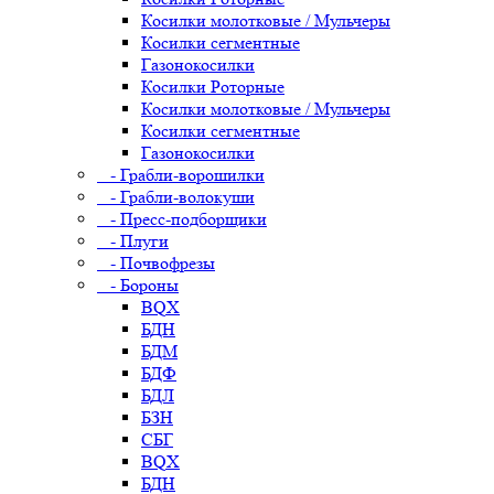
Косилки молотковые / Мульчеры
Косилки сегментные
Газонокосилки
Косилки Роторные
Косилки молотковые / Мульчеры
Косилки сегментные
Газонокосилки
- Грабли-ворошилки
- Грабли-волокуши
- Пресс-подборщики
- Плуги
- Почвофрезы
- Бороны
BQX
БДН
БДМ
БДФ
БДЛ
БЗН
СБГ
BQX
БДН