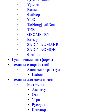
- Уралец
- Rossel
- Файтер
- YTO
- TaiHong|ТайХонг
- TZR
- GEOMETRY
- Батыр
- SADIN AUMAHR
- SADIN AOMOH
- Феникс
Гусеничные платформы
Техника с наработкой
- Японские трактора
Kubota
Техника для дома и сада
- Мотоблоки
Авангард
Ока
Угра
Рустрак
Кентавр