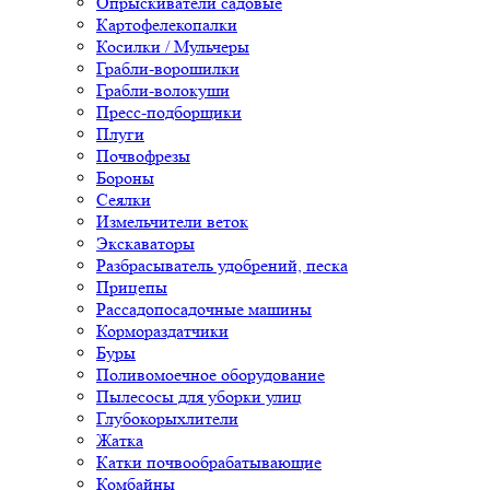
Опрыскиватели садовые
Картофелекопалки
Косилки / Мульчеры
Грабли-ворошилки
Грабли-волокуши
Пресс-подборщики
Плуги
Почвофрезы
Бороны
Сеялки
Измельчители веток
Экскаваторы
Разбрасыватель удобрений, песка
Прицепы
Рассадопосадочные машины
Кормораздатчики
Буры
Поливомоечное оборудование
Пылесосы для уборки улиц
Глубокорыхлители
Жатка
Катки почвообрабатывающие
Комбайны