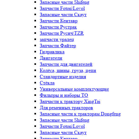
Запасные части Shifeng
Запчасти Foton\Lovol
Запасные части Скаут
Запчасти Кентавр
Запчасти Рустрак
Запчасти Русич\TZR
запчасти уралец
Запчасти Файтер
Гидравлика
Двигатели
Запчасти для двигателей
Колёса, шины, груза, цепи
Стандартные изделия
Стёкла
Универсальные комплектующие
Фильтры и наборы ТО
Запчасти к трактору XingTai
Для ременных тракторов
Запасные части к тракторам Dongfeng
Запасные части Shifeng
Запчасти Foton\Lovol
Запасные части Скаут
Запчасти Кентавр