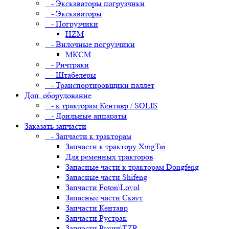
- Экскаваторы погрузчики
- Экскаваторы
- Погрузчики
HZM
- Вилочные погрузчики
МКСМ
- Ричтраки
- Штабелеры
- Транспортировщики паллет
Доп. оборудование
- к тракторам Кентавр / SOLIS
- Доильные аппараты
Заказать запчасти
- Запчасти к тракторам
Запчасти к трактору XingTai
Для ременных тракторов
Запасные части к тракторам Dongfeng
Запасные части Shifeng
Запчасти Foton\Lovol
Запасные части Скаут
Запчасти Кентавр
Запчасти Рустрак
Запчасти Русич\TZR