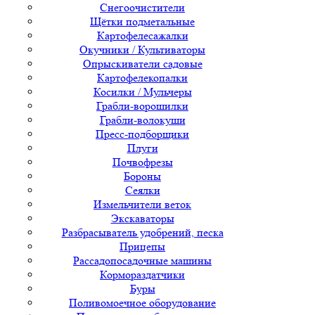
Снегоочистители
Щётки подметальные
Картофелесажалки
Окучники / Культиваторы
Опрыскиватели садовые
Картофелекопалки
Косилки / Мульчеры
Грабли-ворошилки
Грабли-волокуши
Пресс-подборщики
Плуги
Почвофрезы
Бороны
Сеялки
Измельчители веток
Экскаваторы
Разбрасыватель удобрений, песка
Прицепы
Рассадопосадочные машины
Кормораздатчики
Буры
Поливомоечное оборудование