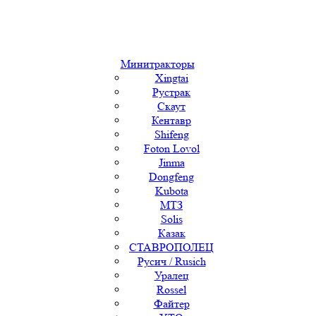
Минитракторы
Xingtai
Рустрак
Скаут
Кентавр
Shifeng
Foton Lovol
Jinma
Dongfeng
Kubota
МТЗ
Solis
Казак
СТАВРОПОЛЕЦ
Русич / Rusich
Уралец
Rossel
Файтер