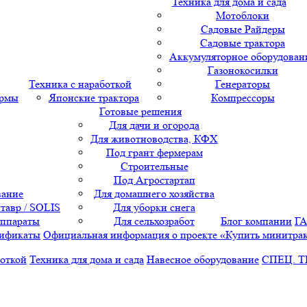
Техника для дома и сада
Мотоблоки
Садовые Райдеры
Садовые трактора
Аккумуляторное оборудован
Газонокосилки
Техника с наработкой
Генераторы
ормы
Японские трактора
Компрессоры
Готовые решения
Для дачи и огорода
Для животноводства, КФХ
Под грант фермерам
Строительные
Под Агростартап
вание
Для домашнего хозяйства
тавр / SOLIS
Для уборки снега
аппараты
Для сельхозработ
Блог компании
Г
ификаты
Официальная информация о проекте «Купить минитра
боткой
Техника для дома и сада
Навесное оборудование
СПЕЦ. 