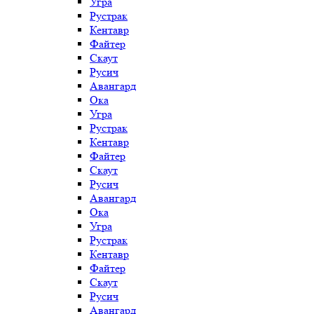
Угра
Рустрак
Кентавр
Файтер
Скаут
Русич
Авангард
Ока
Угра
Рустрак
Кентавр
Файтер
Скаут
Русич
Авангард
Ока
Угра
Рустрак
Кентавр
Файтер
Скаут
Русич
Авангард