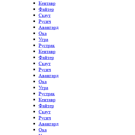
Кентавр
Файтер
Скаут
Русич
Авангард
Ока
Угра
Рустрак
Кентавр
Файтер
Скаут
Русич
Авангард
Ока
Угра
Рустрак
Кентавр
Файтер
Скаут
Русич
Авангард
Ока