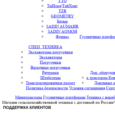
YTO
TaiHong|ТайХонг
TZR
GEOMETRY
Батыр
SADIN AUMAHR
SADIN AOMOH
Феникс
Гусеничные платф
СПЕЦ. ТЕХНИКА
Экскаваторы погрузчики
Экскаваторы
Погрузчики
Вилочные погрузчики
Ричтраки
Доп. оборудо
Штабелеры
к тракторам Кен
Транспортировщики паллет
Доильные 
Политика безопасности
Условия соглашения
Серт
Минитракторы
Гусеничные платформы
Техника с нара
Магазин сельскохозяйственной техники с доставкой по России!
ПОДДЕРЖКА КЛИЕНТОВ