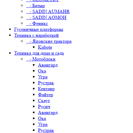
- Батыр
- SADIN AUMAHR
- SADIN AOMOH
- Феникс
Гусеничные платформы
Техника с наработкой
- Японские трактора
Kubota
Техника для дома и сада
- Мотоблоки
Авангард
Ока
Угра
Рустрак
Кентавр
Файтер
Скаут
Русич
Авангард
Ока
Угра
Рустрак