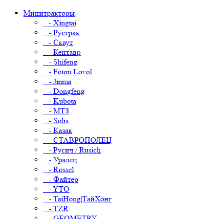
Минитракторы
- Xingtai
- Рустрак
- Скаут
- Кентавр
- Shifeng
- Foton Lovol
- Jinma
- Dongfeng
- Kubota
- МТЗ
- Solis
- Казак
- СТАВРОПОЛЕЦ
- Русич / Rusich
- Уралец
- Rossel
- Файтер
- YTO
- TaiHong|ТайХонг
- TZR
- GEOMETRY