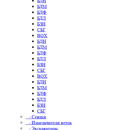
БДН
БДМ
БДФ
БДЛ
БЗН
СБГ
BQX
БДН
БДМ
БДФ
БДЛ
БЗН
СБГ
BQX
БДН
БДМ
БДФ
БДЛ
БЗН
СБГ
- Сеялки
- Измельчители веток
- Экскаваторы