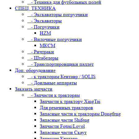
- Техника для футбольных полей
СПЕЦ. ТЕХНИКА
- Экскаваторы погрузчики
- Экскаваторы
- Погрузчики
HZM
- Вилочные погрузчики
МКСМ
- Ричтраки
- Штабелеры
- Транспортировщики паллет
Доп. оборудование
- к тракторам Кентавр / SOLIS
- Доильные аппараты
Заказать запчасти
- Запчасти к тракторам
Запчасти к трактору XingTai
Для ременных тракторов
Запасные части к тракторам Dongfeng
Запасные части Shifeng
Запчасти Foton\Lovol
Запасные части Скаут
Запчасти Кентавр