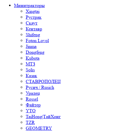
Минитракторы
Xingtai
Рустрак
Скаут
Кентавр
Shifeng
Foton Lovol
Jinma
Dongfeng
Kubota
МТЗ
Solis
Казак
СТАВРОПОЛЕЦ
Русич / Rusich
Уралец
Rossel
Файтер
YTO
TaiHong|ТайХонг
TZR
GEOMETRY