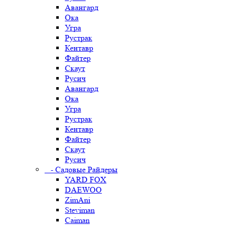
Авангард
Ока
Угра
Рустрак
Кентавр
Файтер
Скаут
Русич
Авангард
Ока
Угра
Рустрак
Кентавр
Файтер
Скаут
Русич
- Садовые Райдеры
YARD FOX
DAEWOO
ZimAni
Steviman
Caiman