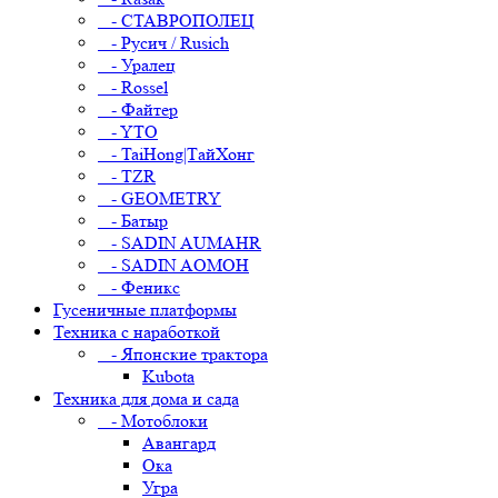
- СТАВРОПОЛЕЦ
- Русич / Rusich
- Уралец
- Rossel
- Файтер
- YTO
- TaiHong|ТайХонг
- TZR
- GEOMETRY
- Батыр
- SADIN AUMAHR
- SADIN AOMOH
- Феникс
Гусеничные платформы
Техника с наработкой
- Японские трактора
Kubota
Техника для дома и сада
- Мотоблоки
Авангард
Ока
Угра