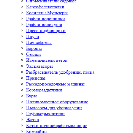
Опрыскиватели садовые
Картофелекопалки
Косилки / Мульчеры
Грабли-ворошилки
Грабли-волокуши
Пресс-подборщики
Плуги
Почвофрезы
Бороны
Сеялки
Измельчители веток
Экскаваторы
Разбрасыватель удобрений, песка
Прицепы
Рассадопосадочные машины
Кормораздатчики
Буры
Поливомоечное оборудование
Пылесосы для уборки улиц
Глубокорыхлители
Жатка
Катки почвообрабатывающие
Комбайны