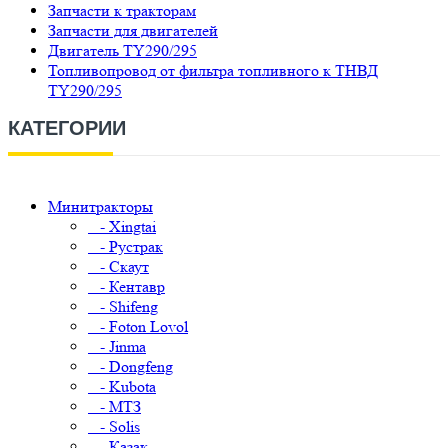
Запчасти к тракторам
Запчасти для двигателей
Двигатель TY290/295
Топливопровод от фильтра топливного к ТНВД
TY290/295
КАТЕГОРИИ
Минитракторы
- Xingtai
- Рустрак
- Скаут
- Кентавр
- Shifeng
- Foton Lovol
- Jinma
- Dongfeng
- Kubota
- МТЗ
- Solis
- Казак