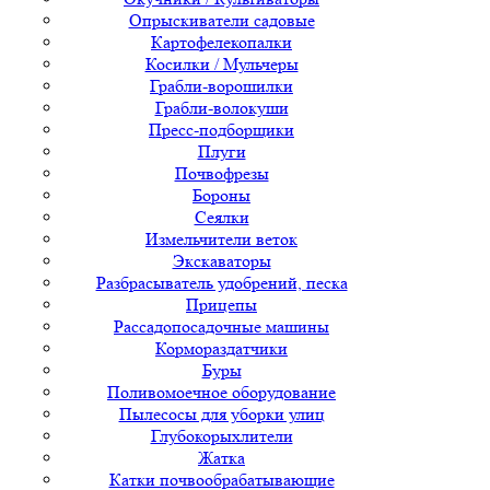
Опрыскиватели садовые
Картофелекопалки
Косилки / Мульчеры
Грабли-ворошилки
Грабли-волокуши
Пресс-подборщики
Плуги
Почвофрезы
Бороны
Сеялки
Измельчители веток
Экскаваторы
Разбрасыватель удобрений, песка
Прицепы
Рассадопосадочные машины
Кормораздатчики
Буры
Поливомоечное оборудование
Пылесосы для уборки улиц
Глубокорыхлители
Жатка
Катки почвообрабатывающие