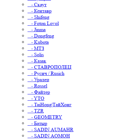
- Скаут
- Кентавр
- Shifeng
- Foton Lovol
- Jinma
- Dongfeng
- Kubota
- МТЗ
- Solis
- Казак
- СТАВРОПОЛЕЦ
- Русич / Rusich
- Уралец
- Rossel
- Файтер
- YTO
- TaiHong|ТайХонг
- TZR
- GEOMETRY
- Батыр
- SADIN AUMAHR
- SADIN AOMOH