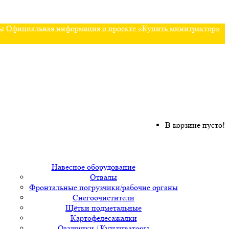
ы
Официальная информация о проекте «Купить минитрактор»
В корзине пусто!
Навесное оборудование
Отвалы
Фронтальные погрузчики/рабочие органы
Снегоочистители
Щётки подметальные
Картофелесажалки
Окучники / Культиваторы