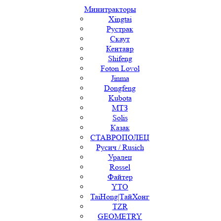
Минитракторы
Xingtai
Рустрак
Скаут
Кентавр
Shifeng
Foton Lovol
Jinma
Dongfeng
Kubota
МТЗ
Solis
Казак
СТАВРОПОЛЕЦ
Русич / Rusich
Уралец
Rossel
Файтер
YTO
TaiHong|ТайХонг
TZR
GEOMETRY