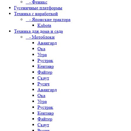
- Феникс
Гусеничные платформы
Техника с наработкой
- Японские трактора
Kubota
Техника для дома и сада
- Мотоблоки
Авангард
Ока
Угра
Рустрак
Кентавр
Файтер
Скаут
Русич
Авангард
Ока
Угра
Рустрак
Кентавр
Файтер
Скаут
Русич