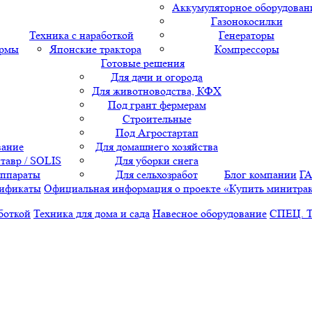
Аккумуляторное оборудован
Газонокосилки
Техника с наработкой
Генераторы
ормы
Японские трактора
Компрессоры
Готовые решения
Для дачи и огорода
Для животноводства, КФХ
Под грант фермерам
Строительные
Под Агростартап
вание
Для домашнего хозяйства
тавр / SOLIS
Для уборки снега
аппараты
Для сельхозработ
Блог компании
Г
ификаты
Официальная информация о проекте «Купить минитра
боткой
Техника для дома и сада
Навесное оборудование
СПЕЦ. 